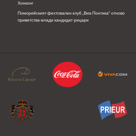
Хонконг
Поморийският фехтовален клуб „Виа Понтика” отново
приветства млади кандидат-рицари