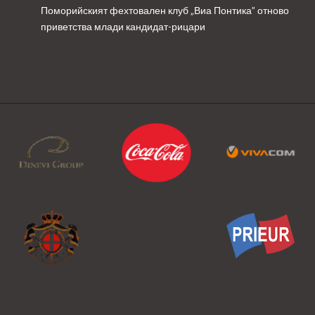
Поморийският фехтовален клуб „Виа Понтика” отново
приветства млади кандидат-рицари