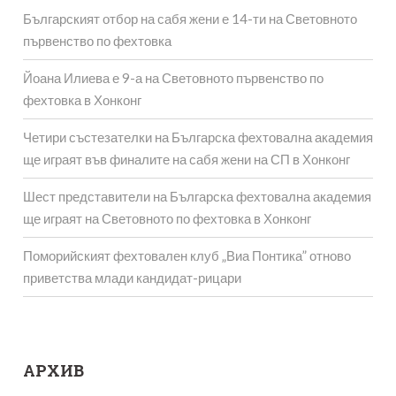
Българският отбор на сабя жени е 14-ти на Световното
първенство по фехтовка
Йоана Илиева е 9-а на Световното първенство по
фехтовка в Хонконг
Четири състезателки на Българска фехтовална академия
ще играят във финалите на сабя жени на СП в Хонконг
Шест представители на Българска фехтовална академия
ще играят на Световното по фехтовка в Хонконг
Поморийският фехтовален клуб „Виа Понтика” отново
приветства млади кандидат-рицари
АРХИВ