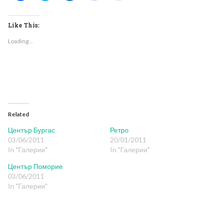
share
share
share
share
print
on
on
on
on
(Opens
Facebook
Twitter
LinkedIn
Reddit
in
(Opens
(Opens
(Opens
(Opens
new
Like This:
in
in
in
in
window)
new
new
new
new
Loading...
window)
window)
window)
window)
Related
Център Бургас
Ретро
03/06/2011
20/01/2011
In "Галерии"
In "Галерии"
Център Поморие
03/06/2011
In "Галерии"