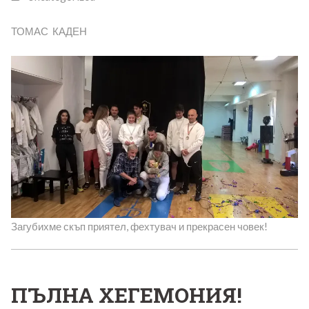
ТОМАС КАДЕН
Загубихме скъп приятел, фехтувач и прекрасен човек!
ПЪЛНА ХЕГЕМОНИЯ!