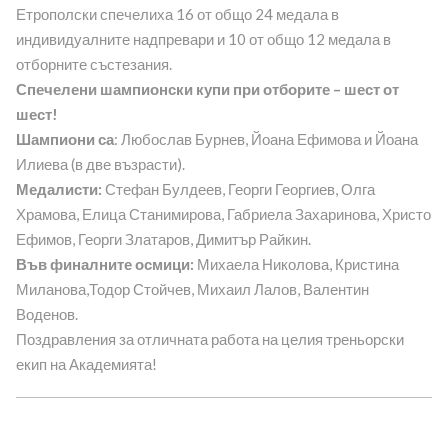
Етрополски спечелиха 16 от общо 24 медала в
индивидуалните надпревари и 10 от общо 12 медала в
отборните състезания.
Спечелени шампионски купи при отборите – шест от
шест!
Шампиони са
: Любослав Бурнев, Йоана Ефимова и Йоана
Илиева (в две възрасти).
Медалисти:
Стефан Булдеев, Георги Георгиев, Олга
Храмова, Елица Станимирова, Габриела Захаринова, Христо
Ефимов, Георги Златаров, Димитър Райкин.
Във финалните осмици:
Михаела Николова, Кристина
Миланова,Тодор Стойчев, Михаил Лалов, Валентин
Воденов.
Поздравления за отличната работа на целия треньорски
екип на Академията!