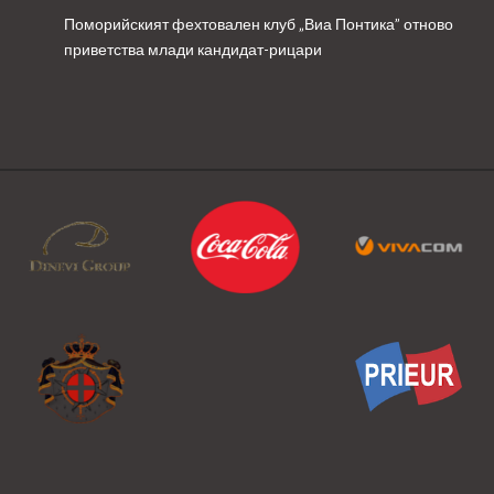
Поморийският фехтовален клуб „Виа Понтика” отново
приветства млади кандидат-рицари