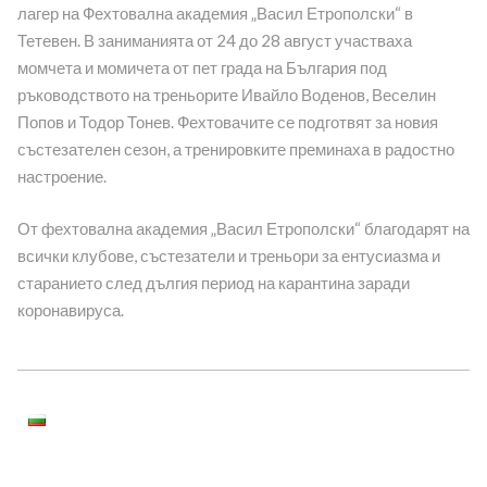
лагер на Фехтовална академия „Васил Етрополски“ в
Тетевен. В заниманията от 24 до 28 август участваха
момчета и момичета от пет града на България под
ръководството на треньорите Ивайло Воденов, Веселин
Попов и Тодор Тонев. Фехтовачите се подготвят за новия
състезателен сезон, а тренировките преминаха в радостно
настроение.
От фехтовална академия „Васил Етрополски“ благодарят на
всички клубове, състезатели и треньори за ентусиазма и
старанието след дългия период на карантина заради
коронавируса.