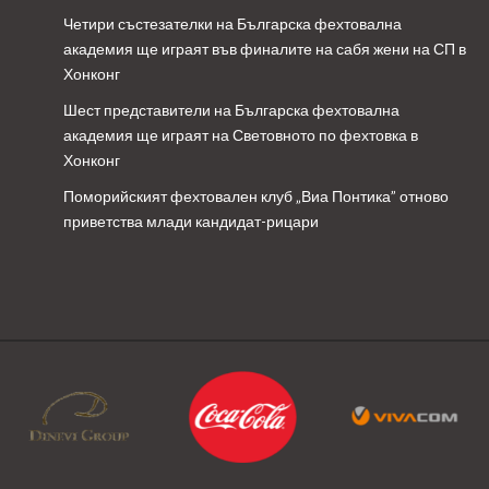
Четири състезателки на Българска фехтовална
академия ще играят във финалите на сабя жени на СП в
Хонконг
Шест представители на Българска фехтовална
академия ще играят на Световното по фехтовка в
Хонконг
Поморийският фехтовален клуб „Виа Понтика” отново
приветства млади кандидат-рицари