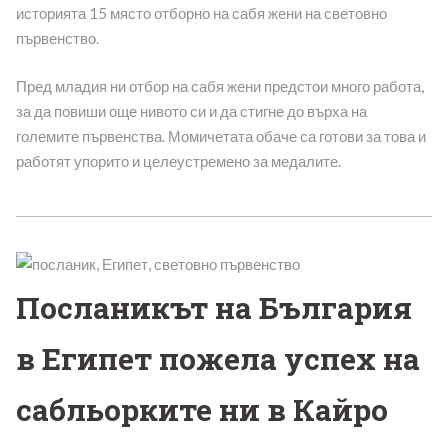
историята 15 място отборно на сабя жени на световно
първенство.
Пред младия ни отбор на сабя жени предстои много работа,
за да повиши още нивото си и да стигне до върха на
големите първенства. Момичетата обаче са готови за това и
работят упорито и целеустремено за медалите.
Посланикът на България
в Египет пожела успех на
сабльорките ни в Кайро