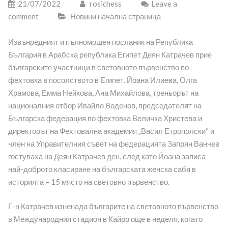
21/07/2022
rosichess
Leave a
comment
Новини начална страница
Извънредният и пълномощен посланик на Република
България в Арабска република Египет Деян Катрачев прие
българските участници в световното първенство по
фехтовка в посолството в Египет. Йоана Илиева, Олга
Храмова, Емма Нейкова, Ана Михайлова, треньорът на
националния отбор Ивайло Воденов, председателят на
Българска федерация по фехтовка Величка Христева и
директорът на Фехтовална академия „Васил Етрополски“ и
член на Управителния съвет на федерацията Запрян Ванчев
гостуваха на Деян Катрачев ден, след като Йоана записа
най-доброто класиране на българската женска сабя в
историята – 15 място на световно първенство.
Г-н Катрачев изненада българите на световното първенство
в Международния стадион в Кайро още в неделя, когато