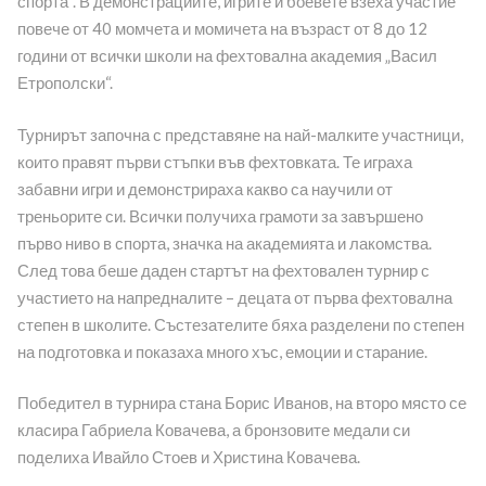
спорта“. В демонстрациите, игрите и боевете взеха участие
повече от 40 момчета и момичета на възраст от 8 до 12
години от всички школи на фехтовална академия „Васил
Етрополски“.
Турнирът започна с представяне на най-малките участници,
които правят първи стъпки във фехтовката. Те играха
забавни игри и демонстрираха какво са научили от
треньорите си. Всички получиха грамоти за завършено
първо ниво в спорта, значка на академията и лакомства.
След това беше даден стартът на фехтовален турнир с
участието на напредналите – децата от първа фехтовална
степен в школите. Състезателите бяха разделени по степен
на подготовка и показаха много хъс, емоции и старание.
Победител в турнира стана Борис Иванов, на второ място се
класира Габриела Ковачева, а бронзовите медали си
поделиха Ивайло Стоев и Христина Ковачева.