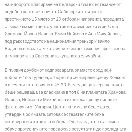
най-доброто класиране на български тим в състезание от
подобен ранг в историята. Сабльорките ни заеха
престижното 15 място от 29 отбора и направиха поредната
стъпка към мечтаното участие на олимпийски игри. Олга
Храмова, Йоана Илиева, Емма Нейкова и Ана Михайлова,
под ръководството на националния треньор Ивайло
Воденов показаха, че отличните им постижения през сезона
в турнирите за Световната купа не са случайни.
В първия двубой от надпреварата, за място сред най-
добрите 16 в турнира, отборът ни се изправи срещу Хонконг
и спечели категорично с 45:33. В следващата среща, която
беше решаваща за класиране в топ 8 на планетата Храмова,
Илиева, Нейкова и Михайлова излязоха срещу силните
фехтовачки от Унгария. Целта на тима ни беше да се
утвърди в осмицата, затова състезателките бяха
мотивирани и готови за победа. Още след втората смяна
обаче противничките поведоха в резултата и до последната