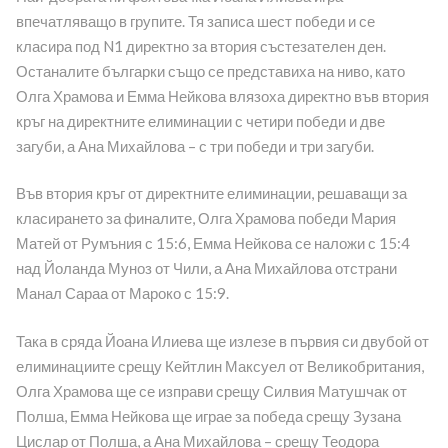
впечатляващо в групите. Тя записа шест победи и се
класира под N1 директно за втория състезателен ден.
Останалите българки също се представиха на ниво, като
Олга Храмова и Емма Нейкова влязоха директно във втория
кръг на директните елиминации с четири победи и две
загуби, а Ана Михайлова – с три победи и три загуби.
Във втория кръг от директните елиминации, решаващи за
класирането за финалите, Олга Храмова победи Мария
Матей от Румъния с 15:6, Емма Нейкова се наложи с 15:4
над Йоланда Муноз от Чили, а Ана Михайлова отстрани
Манал Сараа от Мароко с 15:9.
Така в сряда Йоана Илиева ще излезе в първия си двубой от
елиминациите срещу Кейтлин Максуел от Великобритания,
Олга Храмова ще се изправи срещу Силвия Матушчак от
Полша, Емма Нейкова ще играе за победа срещу Зузана
Цислар от Полша, а Ана Михайлова – срещу Теодора