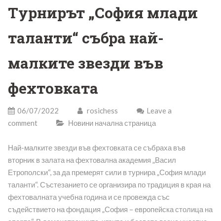
Турнирът „София млади
таланти“ събра най-
малките звезди във
фехтовката
06/07/2022
rosichess
Leave a
comment
Новини начална страница
Най-малките звезди във фехтовката се събраха във
вторник в залата на фехтовална академия „Васил
Етрополски“, за да премерят сили в турнира „София млади
таланти“. Състезанието се организира по традиция в края на
фехтовалната учебна година и се провежда със
съдействието на фондация „София – европейска столица на