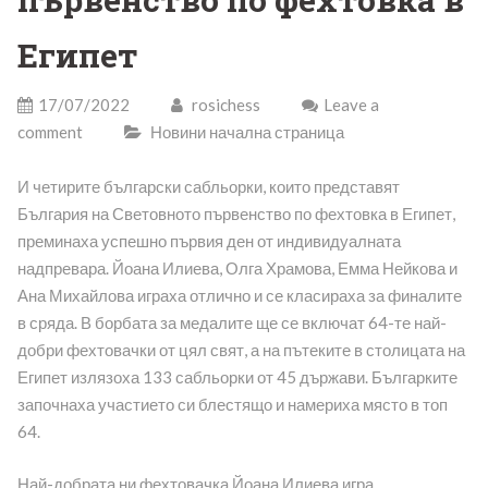
Египет
17/07/2022
rosichess
Leave a
comment
Новини начална страница
И четирите български сабльорки, които представят
България на Световното първенство по фехтовка в Египет,
преминаха успешно първия ден от индивидуалната
надпревара. Йоана Илиева, Олга Храмова, Емма Нейкова и
Ана Михайлова играха отлично и се класираха за финалите
в сряда. В борбата за медалите ще се включат 64-те най-
добри фехтовачки от цял свят, а на пътеките в столицата на
Египет излязоха 133 сабльорки от 45 държави. Българките
започнаха участието си блестящо и намериха място в топ
64.
Най-добрата ни фехтовачка Йоана Илиева игра