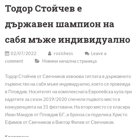
Тодор Стойчев е
държавен шампион на
сабя мъже индивидуално
02/07/2022
rosichess
Leave a
comment
Новини начална страница
Тодор Стойчев от Свечников извоюва титлата в държавното
първенство на сабя мъже индивидуално, което се провежда
в Пловдив. Носителят на комплексната Европейска купа при
кадетите за сезон 2019/2020 спечели първото място в
конкуренцията на 31 фехтовачи. На второ място се класира
Иван Мандов от Пловдив БГ, а бронза си поделиха Христо
Ефимов от Свечников и Виктор Филев от Свечников.
Класиране