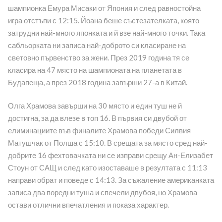
шампионка Емура Мисаки от Япония и след равностойна
игра отстъпи с 12:15. Йоана беше състезателката, която
затрудни най-много японката и й взе най-много точки. Така
сабльорката ни записа най-доброто си класиране на
световно първенство за жени. През 2019 година тя се
класира на 47 място на шампионата на планетата в
Будапеща, а през 2018 година завърши 27-а в Китай.
Олга Храмова завърши на 30 място и един туш не й
достигна, за да влезе в топ 16. В първия си двубой от
елиминациите във финалите Храмова победи Силвия
Матушчак от Полша с 15:10. В срещата за място сред най-
добрите 16 фехтовачката ни се изправи срещу Ан-Елизабет
Стоун от САЩ и след като изоставаше в резултата с 11:13
направи обрат и поведе с 14:13. За съжаление американката
записа два поредни туша и спечели двубоя, но Храмова
остави отлични впечатления и показа характер.