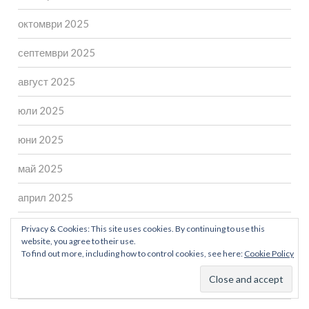
октомври 2025
септември 2025
август 2025
юли 2025
юни 2025
май 2025
април 2025
март 2025
Privacy & Cookies: This site uses cookies. By continuing to use this
website, you agree to their use.
To find out more, including how to control cookies, see here:
Cookie Policy
февруари 2025
януари 2025