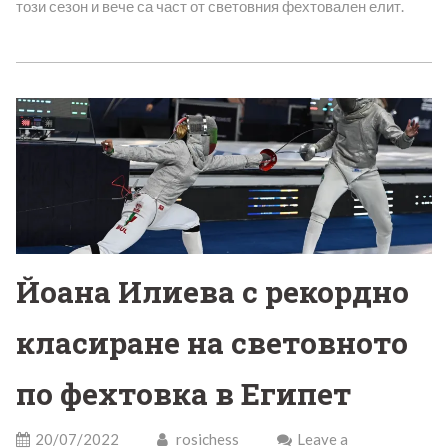
този сезон и вече са част от световния фехтовален елит.
Йоана Илиева с рекордно
класиране на световното
по фехтовка в Египет
20/07/2022
rosichess
Leave a