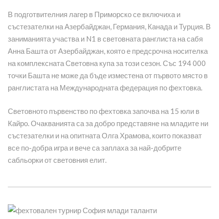
В подготвителния лагер в Приморско се включиха и
състезателки на Азербайджан, Германия, Канада и Турция. В
заниманията участва и N1 в световната ранглиста на сабя
Анна Башта от Азербайджан, която е предсрочна носителка
на комплексната Световна купа за този сезон. Със 194 000
точки Башта не може да бъде изместена от първото място в
ранглистата на Международната федерация по фехтовка.
Световното първенство по фехтовка започва на 15 юли в
Кайро. Очакванията са за добро представяне на младите ни
състезателки и на опитната Олга Храмова, които показват
все по-добра игра и вече са заплаха за най-добрите
сабльорки от световния елит.