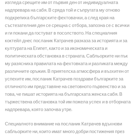
изгледа срещите им от първия ден от индивидуалната
надпревара на сабя. В сряда той и съпругата му отново
подкрепиха българските фехтовачки, а след края на
състезателния ден се срещна с отбора, запозна се с всички
и ги покани да гостуват в посолството. На специалния
коктейл днес посланик Катрачев разказа за историята и за
културата на Египет, както и за икономическата и
политическата обстановка в страната. Сабльорките ни пък
му разясниха правилата на фехтовката и разликата между
различните оръжия. В приятелска атмосфера и възхитен от
успехите им, посланик Катрачев поздрави българките за
отличното им представяне на световното първенство и за
това, че пишат историята на българската женска сабя. В
тържествена обстановка той им пожела успех и в отборната
надпревара, която започва утре.
Специалното внимание на посланик Катрачев вдъхнови
сабльорките ни, които имат много добри постижения през