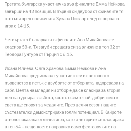
Третата българска участничка във финалите Емма Нейкова
завърши на 43 позиция. В първия си двубой от финалите тя
отстъпи пред полякинята Зузана Цислар след оспорвана
игра с 14:15.
Четвъртата българка във финалите Ана Михайлова се
класира 58-а. Тя загуби срещата си за влизане в топ 32 от
Теодора Гунтура от Гърция с 6:15.
Йоана Илиева, Олга Храмова, Емма Нейкова и Ана
Михайлова продължават участието си в световното
първенство в петък с двубоите от отборната надпревара на
сабя. Целта на младия ни отбор е да се класира за втория
ден на турнира в събота, когато осемте най-добри тима в
света ще спорят за медалите. През целия сезон нашите
състезателки демонстрираха голям потенциал. В Кайро те
отново показаха отлична игра, като и четирите се класираха
в топ 64 – нещо, което направиха само фехтовачките на