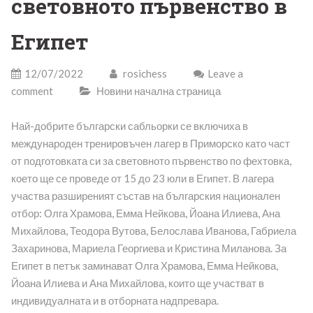
световното първенство в
Египет
12/07/2022
rosichess
Leave a
comment
Новини начална страница
Най-добрите български сабльорки се включиха в
международен тренировъчен лагер в Приморско като част
от подготовката си за световното първенство по фехтовка,
което ще се проведе от 15 до 23 юли в Египет. В лагера
участва разширеният състав на българския национален
отбор: Олга Храмова, Емма Нейкова, Йоана Илиева, Ана
Михайлова, Теодора Вутова, Белослава Иванова, Габриела
Захаринова, Мариела Георгиева и Кристина Миланова. За
Египет в петък заминават Олга Храмова, Емма Нейкова,
Йоана Илиева и Ана Михайлова, които ще участват в
индивидуалната и в отборната надпревара.