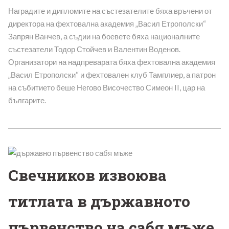
Наградите и дипломите на състезателите бяха връчени от
директора на фехтовална академия „Васил Етрополски“
Запрян Ванчев, а съдии на боевете бяха националните
състезатели Тодор Стойчев и Валентин Воденов.
Организатори на надпреварата бяха фехтовална академия
„Васил Етрополски“ и фехтовален клуб Тамплиер, а патрон
на събитието беше Негово Височество Симеон II, цар на
българите.
Свечников извоюва
титлата в държавното
първенство на сабя мъже