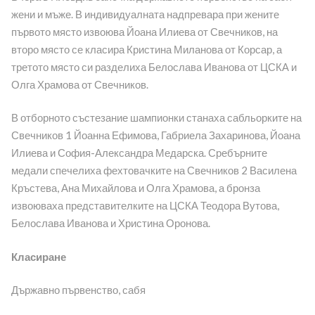
жени и мъже. В индивидуалната надпревара при жените
първото място извоюва Йоана Илиева от Свечников, на
второ място се класира Кристина Миланова от Корсар, а
третото място си разделиха Белослава Иванова от ЦСКА и
Олга Храмова от Свечников.
В отборното състезание шампионки станаха сабльорките на
Свечников 1 Йоанна Ефимова, Габриела Захаринова, Йоана
Илиева и София-Александра Медарска. Сребърните
медали спечелиха фехтовачките на Свечников 2 Василена
Кръстева, Ана Михайлова и Олга Храмова, а бронза
извоюваха представителките на ЦСКА Теодора Вутова,
Белослава Иванова и Христина Оронова.
Класиране
Държавно първенство, сабя