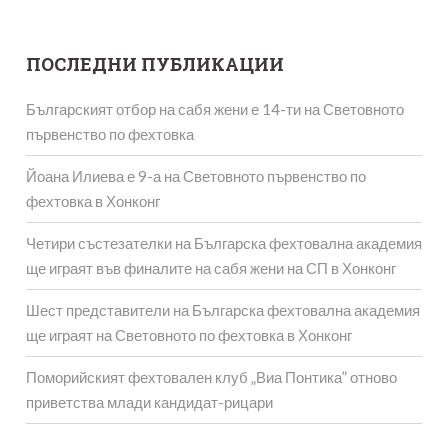
ПОСЛЕДНИ ПУБЛИКАЦИИ
Българският отбор на сабя жени е 14-ти на Световното
първенство по фехтовка
Йоана Илиева е 9-а на Световното първенство по
фехтовка в Хонконг
Четири състезателки на Българска фехтовална академия
ще играят във финалите на сабя жени на СП в Хонконг
Шест представители на Българска фехтовална академия
ще играят на Световното по фехтовка в Хонконг
Поморийският фехтовален клуб „Виа Понтика” отново
приветства млади кандидат-рицари