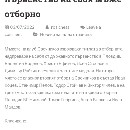
отборно
03/07/2022
rosichess
Leave a
comment
Новини начална страница
Мъжете на клуб Свечников извоюваха титлата в отборната
надпревара на сабя от държавното първенство в Пловдив.
Валентин Воденов, Христо Ефимов, Ясен Стоянов и
Димитър Райкин спечелиха златните медали. На второ
място се класира вторият отбор на Свечников в състав Иван
Коцев, Станимир Пелов, Тодор Стойчев и Виктор Филев, а на
трето място завършиха фехтовачите на първия отбор на
Пловдив БГ Николай-Томас Георгиев, Ангел Вълков и Иван
Мандов.
Класиране