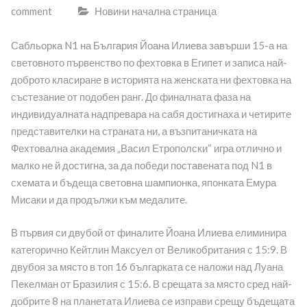
comment
Новини начална страница
Сабльорка N1 на България Йоана Илиева завърши 15-а на
световното първенство по фехтовка в Египет и записа най-
доброто класиране в историята на женската ни фехтовка на
състезание от подобен ранг. До финалната фаза на
индивидуалната надпревара на сабя достигнаха и четирите
представителки на страната ни, а възпитаничката на
Фехтовална академия „Васил Етрополски“ игра отлично и
малко не й достигна, за да победи поставената под N1 в
схемата и бъдеща световна шампионка, японката Емура
Мисаки и да продължи към медалите.
В първия си двубой от финалите Йоана Илиева елиминира
категорично Кейтлин Максуел от Великобритания с 15:9. В
двубоя за място в топ 16 българката се наложи над Луана
Пекелман от Бразилия с 15:6. В срещата за място сред най-
добрите 8 на планетата Илиева се изправи срещу бъдещата