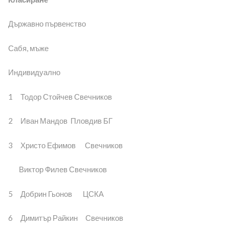
Държавно първенство
Сабя, мъже
Индивидуално
1 Тодор Стойчев Свечников
2 Иван Мандов Пловдив БГ
3 Христо Ефимов Свечников
Виктор Филев Свечников
5 Добрин Гьонов ЦСКА
6 Димитър Райкин Свечников