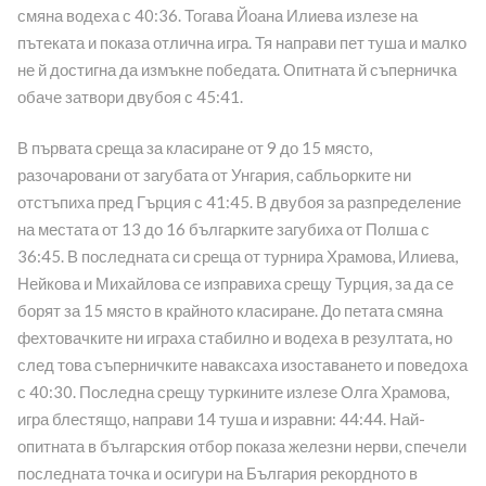
смяна водеха с 40:36. Тогава Йоана Илиева излезе на
пътеката и показа отлична игра. Тя направи пет туша и малко
не й достигна да измъкне победата. Опитната й съперничка
обаче затвори двубоя с 45:41.
В първата среща за класиране от 9 до 15 място,
разочаровани от загубата от Унгария, сабльорките ни
отстъпиха пред Гърция с 41:45. В двубоя за разпределение
на местата от 13 до 16 българките загубиха от Полша с
36:45. В последната си среща от турнира Храмова, Илиева,
Нейкова и Михайлова се изправиха срещу Турция, за да се
борят за 15 място в крайното класиране. До петата смяна
фехтовачките ни играха стабилно и водеха в резултата, но
след това съперничките наваксаха изоставането и поведоха
с 40:30. Последна срещу туркините излезе Олга Храмова,
игра блестящо, направи 14 туша и изравни: 44:44. Най-
опитната в българския отбор показа железни нерви, спечели
последната точка и осигури на България рекордното в