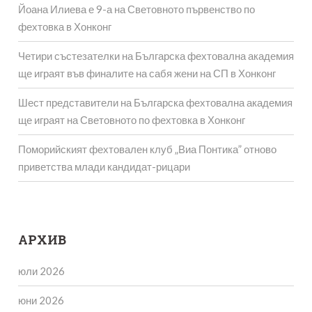
Йоана Илиева е 9-а на Световното първенство по
фехтовка в Хонконг
Четири състезателки на Българска фехтовална академия
ще играят във финалите на сабя жени на СП в Хонконг
Шест представители на Българска фехтовална академия
ще играят на Световното по фехтовка в Хонконг
Поморийският фехтовален клуб „Виа Понтика” отново
приветства млади кандидат-рицари
АРХИВ
юли 2026
юни 2026