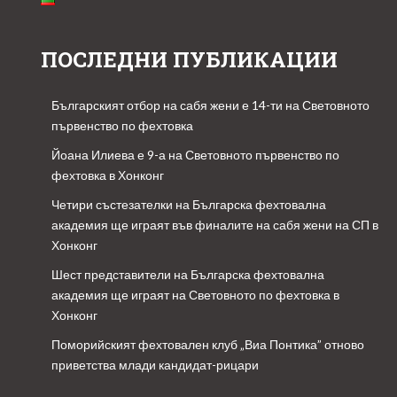
ПОСЛЕДНИ ПУБЛИКАЦИИ
Българският отбор на сабя жени е 14-ти на Световното
първенство по фехтовка
Йоана Илиева е 9-а на Световното първенство по
фехтовка в Хонконг
Четири състезателки на Българска фехтовална
академия ще играят във финалите на сабя жени на СП в
Хонконг
Шест представители на Българска фехтовална
академия ще играят на Световното по фехтовка в
Хонконг
Поморийският фехтовален клуб „Виа Понтика” отново
приветства млади кандидат-рицари