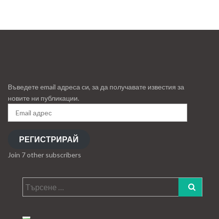
Въведете email адреса си, за да получавате известия за
новите ни публикации.
Email
адрес
РЕГИСТРИРАЙ
Join 7 other subscribers
Търсене
за: