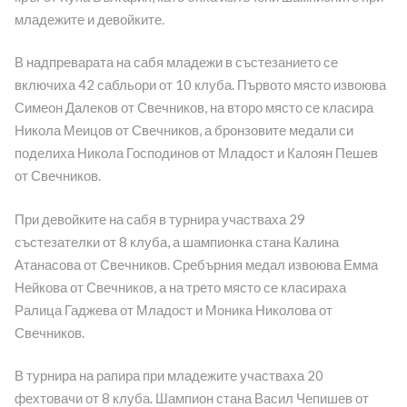
младежите и девойките.
В надпреварата на сабя младежи в състезанието се
включиха 42 сабльори от 10 клуба. Първото място извоюва
Симеон Далеков от Свечников, на второ място се класира
Никола Меицов от Свечников, а бронзовите медали си
поделиха Никола Господинов от Младост и Калоян Пешев
от Свечников.
При девойките на сабя в турнира участваха 29
състезателки от 8 клуба, а шампионка стана Калина
Атанасова от Свечников. Сребърния медал извоюва Емма
Нейкова от Свечников, а на трето място се класираха
Ралица Гаджева от Младост и Моника Николова от
Свечников.
В турнира на рапира при младежите участваха 20
фехтовачи от 8 клуба. Шампион стана Васил Чепишев от