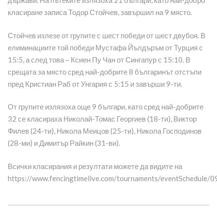
държави. На пътеките излязоха 21 българи, като най-добро
класиране записа Тодор Стойчев, завършил на 9 място.
Стойчев излезе от групите с шест победи от шест двубоя. В
елиминациите той победи Мустафа Йълдъръм от Турция с
15:5, а след това – Ксиен Пу Чан от Сингапур с 15:10. В
срещата за място сред най-добрите 8 българинът отстъпи
пред Кристиан Раб от Унгария с 5:15 и завърши 9-ти.
От групите излязоха още 9 българи, като сред най-добрите
32 се класираха Николай-Томас Георгиев (18-ти), Виктор
Филев (24-ти), Никола Меицов (25-ти), Никола Господинов
(28-ми) и Димитър Райкин (31-ви).
Всички класирания и резултати можете да видите на
https://www.fencingtimelive.com/tournaments/eventSched