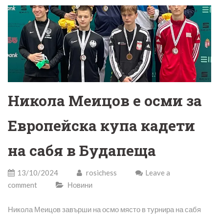
Никола Меицов е осми за
Европейска купа кадети
на сабя в Будапеща
13/10/2024
rosichess
Leave a
comment
Новини
Никола Меицов завърши на осмо място в турнира на сабя