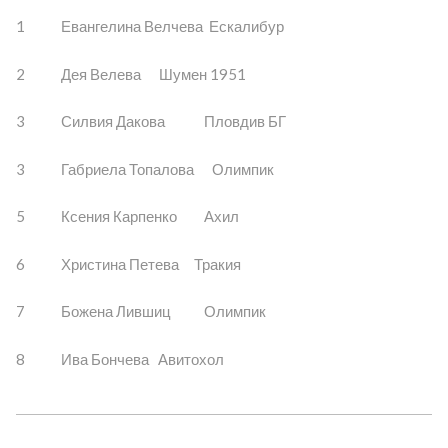
1 Евангелина Велчева Ескалибур
2 Дея Велева Шумен 1951
3 Силвия Дакова Пловдив БГ
3 Габриела Топалова Олимпик
5 Ксения Карпенко Ахил
6 Христина Петева Тракия
7 Божена Лившиц Олимпик
8 Ива Бончева Авитохол