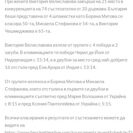
При жените Виктория Велиславова завърши на 21 място в
конкуренцията на 74 състезателки от 20 държави. България
беше представена от 4 шпажистки като Боряна Митова се
класира 50-та, Михаела Стефанова е 54-та, а Виктория
Чешмеджиева е 65-та.
Виктория Велиславова излезе от групите с 4 победи и 2
загуби. В елиминациите тя победи Черил де Йонг от
Нидерландия с 15:14, а в двубоя за място сред най-добрите
16 отстъпи пред Ена Арора от Индия с 13:14.
От групите излязоха и Боряна Митова и Михаела
Стефанова, които отстъпиха в първите си двубои в
елиминациите съответно пред Мария Волошина от Украйна
с 8:15 и пред Ксения Пантелейева от Украйна с 5:15.
Всички класирания и резултати от състезанието можете да
видите на
https://www.fencingtimelive.com/tournaments/eventSched