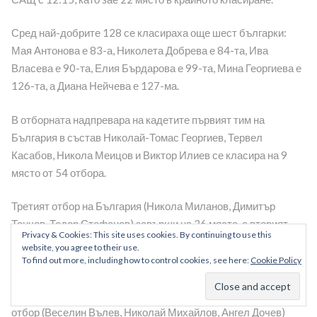
Сред най-добрите 128 се класираха още шест българки:
Мая Антонова е 83-а, Николета Добрева е 84-та, Ива
Власева е 90-та, Елия Бърдарова е 99-та, Мина Георгиева е
126-та, а Диана Нейчева е 127-ма.
В отборната надпревара на кадетите първият тим на
България в състав Николай-Томас Георгиев, Тервел
Касабов, Никола Меицов и Виктор Илиев се класира на 9
място от 54 отбора.
Третият отбор на България (Никола Миланов, Димитър
Тончев, Тодор Стефанов) завърши на 36 място, а вторият
Privacy & Cookies: This site uses cookies. By continuing to use this
отбор на България (Константин Атанасов, Деян Господинов,
website, you agree to their use.
Никола Иванов, Максим Радев) се класира 37-ми.
To find out more, including how to control cookies, see here:
Cookie Policy
Четвъртият отбор на България (Никола Кирков, Преслав
Андреев, Никита Бонев, Георги Нанчев) е 40-ти, а петият ни
отбор (Веселин Вълев, Николай Михайлов, Ангел Дочев)