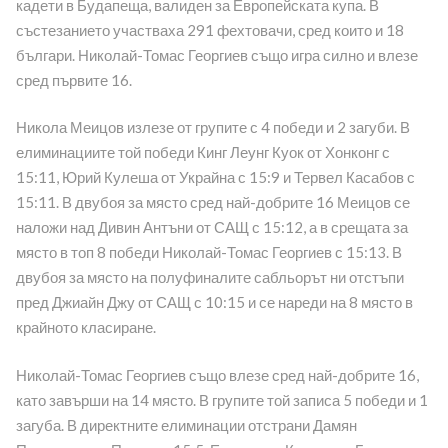
кадети в Будапеща, валиден за Европейската купа. В
състезанието участваха 291 фехтовачи, сред които и 18
българи. Николай-Томас Георгиев също игра силно и влезе
сред първите 16.
Никола Меицов излезе от групите с 4 победи и 2 загуби. В
елиминациите той победи Кинг Леунг Куок от Хонконг с
15:11, Юрий Кулеша от Украйна с 15:9 и Тервел Касабов с
15:11. В двубоя за място сред най-добрите 16 Меицов се
наложи над Дивин Антъни от САЩ с 15:12, а в срещата за
място в топ 8 победи Николай-Томас Георгиев с 15:13. В
двубоя за място на полуфиналите сабльорът ни отстъпи
пред Джиайн Джу от САЩ с 10:15 и се нареди на 8 място в
крайното класиране.
Николай-Томас Георгиев също влезе сред най-добрите 16,
като завърши на 14 място. В групите той записа 5 победи и 1
загуба. В директните елиминации отстрани Дамян