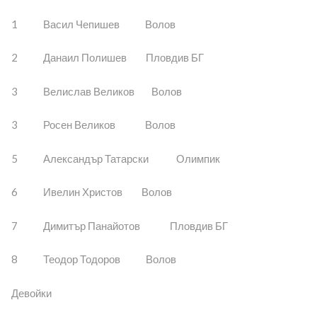
1 Васил Чепишев Волов
2 Данаил Полишев Пловдив БГ
3 Велислав Великов Волов
3 Росен Великов Волов
5 Александър Татарски Олимпик
6 Ивелин Христов Волов
7 Димитър Панайотов Пловдив БГ
8 Теодор Тодоров Волов
Девойки