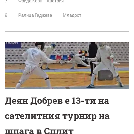
7 Фрида Корн Австрия
8 Ралица Гаджева Младост
Деян Добрев е 13-ти на
сателитния турнир на
шпага в Сплит