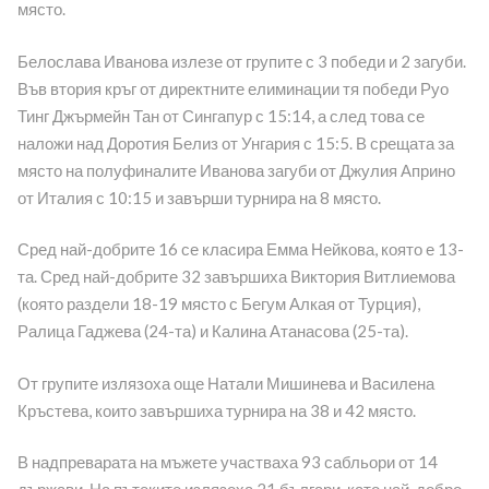
място.
Белослава Иванова излезе от групите с 3 победи и 2 загуби.
Във втория кръг от директните елиминации тя победи Руо
Тинг Джърмейн Тан от Сингапур с 15:14, а след това се
наложи над Доротия Белиз от Унгария с 15:5. В срещата за
място на полуфиналите Иванова загуби от Джулия Априно
от Италия с 10:15 и завърши турнира на 8 място.
Сред най-добрите 16 се класира Емма Нейкова, която е 13-
та. Сред най-добрите 32 завършиха Виктория Витлиемова
(която раздели 18-19 място с Бегум Алкая от Турция),
Ралица Гаджева (24-та) и Калина Атанасова (25-та).
От групите излязоха още Натали Мишинева и Василена
Кръстева, които завършиха турнира на 38 и 42 място.
В надпреварата на мъжете участваха 93 сабльори от 14