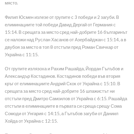
място.
Филип Юсмен излезе от групите с 3 победи и 2 загуби. В
елиминациите той победи Давид Дергай от Германия с
15:14. В срещата за място сред най-добрите 16 българинът
се наложи над Руслан Хасанов от Азербайджан с 15:14, а в
двубоя за място в топ 8 отстъпи пред Роман Свичкар от
Украйна с 11:15.
От групите излязоха и Рахим Рашайда, Йордан Гълъбов и
Александър Костадинов. Костадинов победи във втория
кръг от елиминациите Андрий Скок от Украйна с 15:10. В
срещата за място сред най-добрите 16 шпажистът ни
отстъпи пред Дмитро Самоилов от Украйна с 6:15. Рашайда
отстъпи в елиминациите в първата си среща срещу Сома
Сомоди от Унгария с 14:15, а Гълъбов загуби от Даниил
Хойда от Украйна с 12:15.