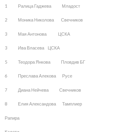
1 Ралица Гаджева Младост
2 Моника Николова Свечников
3 Мая Антонова ЦСКА
3 Ива Власева ЦСКА
5 Теодора Янкова Пловдив БГ
6 Преслава Алекова Русе
7 Диана Нейчева Свечников
8 Елия Александова Тамплиер
Рапира
Кадети