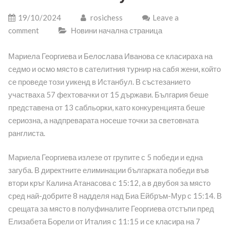
19/10/2024
rosichess
Leave a
comment
Новини начална страница
Мариела Георгиева и Белослава Иванова се класираха на
седмо и осмо място в сателитния турнир на сабя жени, който
се проведе този уикенд в Истанбул. В състезанието
участваха 57 фехтовачки от 15 държави. България беше
представена от 13 сабльорки, като конкуренцията беше
сериозна, а надпреварата носеше точки за световната
ранглиста.
Мариела Георгиева излезе от групите с 5 победи и една
загуба. В директните елиминации българката победи във
втори кръг Калина Атанасова с 15:12, а в двубоя за място
сред най-добрите 8 надделя над Биа Ейбръм-Мур с 15:14. В
срещата за място в полуфиналите Георгиева отстъпи пред
Елизабета Борели от Италия с 11:15 и се класира на 7