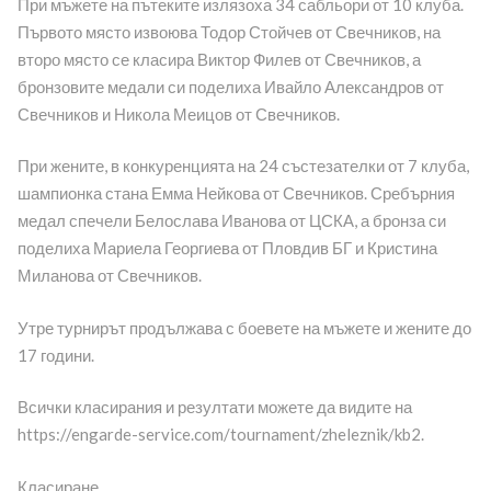
При мъжете на пътеките излязоха 34 сабльори от 10 клуба.
Първото място извоюва Тодор Стойчев от Свечников, на
второ място се класира Виктор Филев от Свечников, а
бронзовите медали си поделиха Ивайло Александров от
Свечников и Никола Меицов от Свечников.
При жените, в конкуренцията на 24 състезателки от 7 клуба,
шампионка стана Емма Нейкова от Свечников. Сребърния
медал спечели Белослава Иванова от ЦСКА, а бронза си
поделиха Мариела Георгиева от Пловдив БГ и Кристина
Миланова от Свечников.
Утре турнирът продължава с боевете на мъжете и жените до
17 години.
Всички класирания и резултати можете да видите на
https://engarde-service.com/tournament/zheleznik/kb2.
Класиране