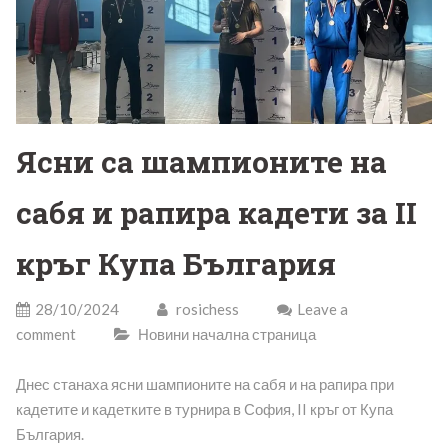
Ясни са шампионите на
сабя и рапира кадети за II
кръг Купа България
28/10/2024
rosichess
Leave a
comment
Новини начална страница
Днес станаха ясни шампионите на сабя и на рапира при
кадетите и кадетките в турнира в София, II кръг от Купа
България.