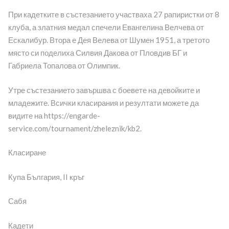
При кадетките в състезанието участваха 27 рапиристки от 8
клуба, а златния медал спечели Евангелина Велчева от
Ескалибур. Втора е Дея Велева от Шумен 1951, а третото
място си поделиха Силвия Дакова от Пловдив БГ и
Габриела Топалова от Олимпик.
Утре състезанието завършва с боевете на девойките и
младежите. Всички класирания и резултати можете да
видите на https://engarde-
service.com/tournament/zheleznik/kb2.
Класиране
Купа България, II кръг
Сабя
Кадети