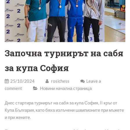
Започна турнирът на сабя
за купа София
25/10/2024
rosichess
Leave a
comment
Новини начална страница
Днес стартира турнирът на сабя за купа София, II кръг от
Купа България, като бяха излъчени шампионите при мъжете
и при жените.