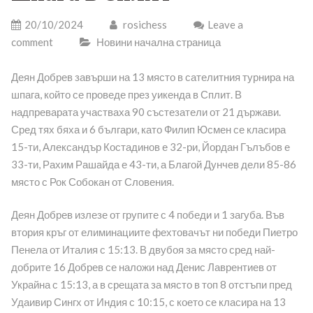
20/10/2024
rosichess
Leave a
comment
Новини начална страница
Деян Добрев завърши на 13 място в сателитния турнира на
шпага, който се проведе през уикенда в Сплит. В
надпреварата участваха 90 състезатели от 21 държави.
Сред тях бяха и 6 българи, като Филип Юсмен се класира
15-ти, Александър Костадинов е 32-ри, Йордан Гълъбов е
33-ти, Рахим Рашайда е 43-ти, а Благой Дунчев дели 85-86
място с Рок Собокан от Словения.
Деян Добрев излезе от групите с 4 победи и 1 загуба. Във
втория кръг от елиминациите фехтовачът ни победи Пиетро
Пенела от Италия с 15:13. В двубоя за място сред най-
добрите 16 Добрев се наложи над Денис Лаврентиев от
Украйна с 15:13, а в срещата за място в топ 8 отстъпи пред
Удаивир Сингх от Индия с 10:15, с което се класира на 13