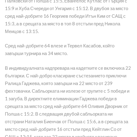
Палковски от Полша с 15:5, Евангелос Кутлас от Гърция с
15:9 и Хуба Счереди от Унгария с 15:12. В двубоя за място
сред най-добрите 16 Георгиев победи Итън Ким от САЩ с
15:3, а в срещата за място в топ 8 отстъпи пред Никола
Меицов с 13:15.
Сред най-добрите 64 влезе и Тервел Касабов, който
завърши турнира на 34 място.
В индивидуалната надпревара на кадетките се включиха 22
българки. С най-добро класиране състезанието приключи
Ралица Гаджева, която завърши на 22 място от 239
фехтовачки. Сабльорката ни излезе от групите с 5 победи и
1 загуба. В директните елиминации Гаджева победи в
срещата за място сред най-добрите 64 Оливия Дворник от
Полша с 15:2. В следващия двубой сабльорката ни
отстрани Наталия Биенчак от Полша с 15:6, а в срещата за
място сред най-добрите 16 отстъпи пред Кейтлин Со от
САЩ с 12:15, като зае 22 място в крайното класиране.