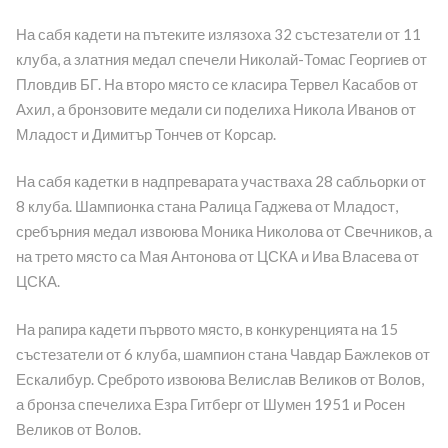
На сабя кадети на пътеките излязоха 32 състезатели от 11
клуба, а златния медал спечели Николай-Томас Георгиев от
Пловдив БГ. На второ място се класира Тервел Касабов от
Ахил, а бронзовите медали си поделиха Никола Иванов от
Младост и Димитър Тончев от Корсар.
На сабя кадетки в надпреварата участваха 28 сабльорки от
8 клуба. Шампионка стана Ралица Гаджева от Младост,
сребърния медал извоюва Моника Николова от Свечников, а
на трето място са Мая Антонова от ЦСКА и Ива Власева от
ЦСКА.
На рапира кадети първото място, в конкуренцията на 15
състезатели от 6 клуба, шампион стана Чавдар Бажлеков от
Ескалибур. Среброто извоюва Велислав Великов от Волов,
а бронза спечелиха Езра Гитберг от Шумен 1951 и Росен
Великов от Волов.