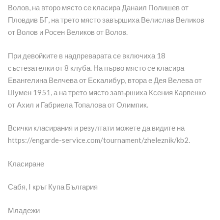
Волов, на второ място се класира Данаил Полишев от
Пловдив БГ, на трето място завършиха Велислав Великов
от Волов и Росен Великов от Волов.
При девойките в надпреварата се включиха 18
състезателки от 8 клуба. На първо място се класира
Евангелина Велчева от Ескалибур, втора е Дея Велева от
Шумен 1951, а на трето място завършиха Ксения Карпенко
от Ахил и Габриела Топалова от Олимпик.
Всички класирания и резултати можете да видите на
https://engarde-service.com/tournament/zheleznik/kb2.
Класиране
Сабя, I кръг Купа България
Младежи