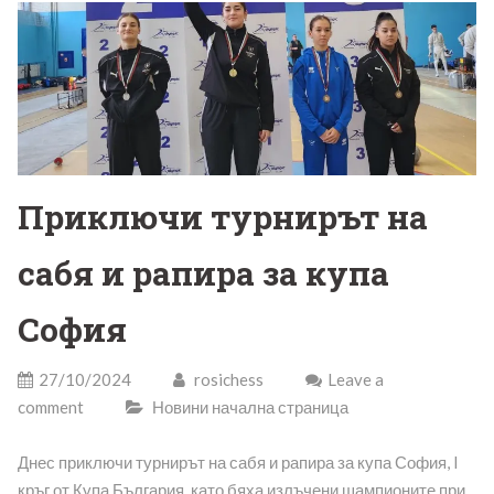
Приключи турнирът на
сабя и рапира за купа
София
27/10/2024
rosichess
Leave a
comment
Новини начална страница
Днес приключи турнирът на сабя и рапира за купа София, I
кръг от Купа България, като бяха излъчени шампионите при