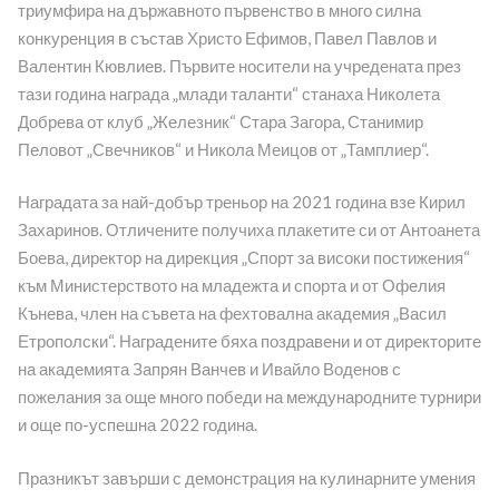
триумфира на държавното първенство в много силна
конкуренция в състав Христо Ефимов, Павел Павлов и
Валентин Кювлиев. Първите носители на учредената през
тази година награда „млади таланти“ станаха Николета
Добрева от клуб „Железник“ Стара Загора, Станимир
Пеловот „Свечников“ и Никола Меицов от „Тамплиер“.
Наградата за най-добър треньор на 2021 година взе Кирил
Захаринов. Отличените получиха плакетите си от Антоанета
Боева, директор на дирекция „Спорт за високи постижения“
към Министерството на младежта и спорта и от Офелия
Кънева, член на съвета на фехтовална академия „Васил
Етрополски“. Наградените бяха поздравени и от директорите
на академията Запрян Ванчев и Ивайло Воденов с
пожелания за още много победи на международните турнири
и още по-успешна 2022 година.
Празникът завърши с демонстрация на кулинарните умения