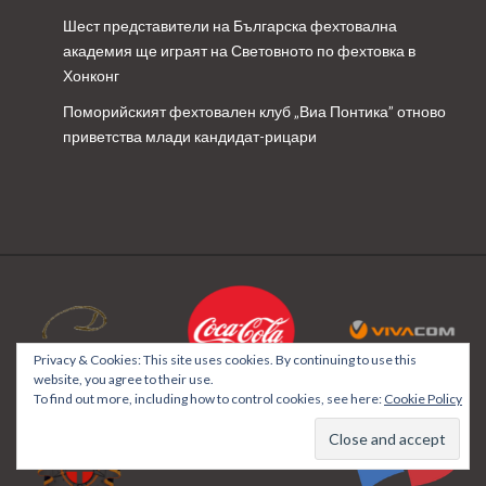
Шест представители на Българска фехтовална
академия ще играят на Световното по фехтовка в
Хонконг
Поморийският фехтовален клуб „Виа Понтика” отново
приветства млади кандидат-рицари
Privacy & Cookies: This site uses cookies. By continuing to use this
website, you agree to their use.
To find out more, including how to control cookies, see here:
Cookie Policy