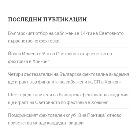
ПОСЛЕДНИ ПУБЛИКАЦИИ
Българският отбор на сабя жени е 14-ти на Световното
първенство по фехтовка
Йоана Илиева е 9-а на Световното първенство по
фехтовка в Хонконг
Четири състезателки на Българска фехтовална академия
ще играят във финалите на сабя жени на СП в Хонконг
Шест представители на Българска фехтовална академия
ще играят на Световното по фехтовка в Хонконг
Поморийският фехтовален клуб „Виа Понтика” отново
приветства млади кандидат-рицари