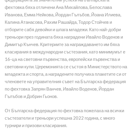
фехтовка бяха отличени Ана Михайлова, Белослава
Иванова, Емма Нейкова, Йордан Гълъбов, Йоана Илиева,
Калина Атанасова, Рахим Рашайда, Тодор Стойчев и
отборите сабя девойки и шпага младежи. Като най-добри
треньори през годината бяха наградени Ивайло Воденов и
Димитър Кънчев. Критериите за награждаването им бяха
класирания в международни състезания, като минимумът е
16-ца на световни първенства, европейски първенства и
световни купи. Церемонията се състоя в Министерството на
младежта и спорта, а наградените получиха плакетите си от
членовете на управителния съвет на Българска федерация
по фехтовка Запрян Ванчев, Ивайло Воденов, Йордан
Гълъбов и Добрин Гьонов.
От Българска федерация по фехтовка пожелаха на всички
състезатели и треньори успешна 2022 година, с много
турнири и призови класирания.