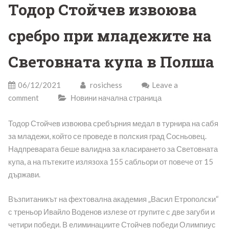
Тодор Стойчев извоюва
сребро при младежите на
Световната купа в Полша
06/12/2021
rosichess
Leave a
comment
Новини начална страница
Тодор Стойчев извоюва сребърния медал в турнира на сабя
за младежи, който се проведе в полския град Сосньовец.
Надпреварата беше валидна за класирането за Световната
купа, а на пътеките излязоха 155 сабльори от повече от 15
държави.
Възпитаникът на фехтовална академия „Васил Етрополски“
с треньор Ивайло Воденов излезе от групите с две загуби и
четири победи. В елиминациите Стойчев победи Олимпиус