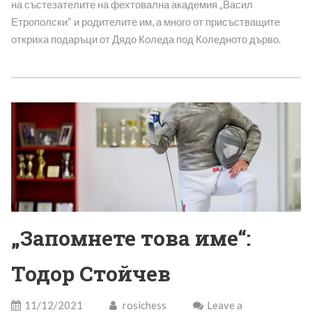
на състезателите на фехтовална академия „Васил
Етрополски“ и родителите им, а много от присъстващите
откриха подаръци от Дядо Коледа под Коледното дърво.
„Запомнете това име“:
Тодор Стойчев
11/12/2021
rosichess
Leave a