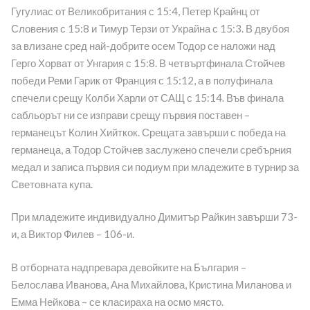
Гугулиас от Великобритания с 15:4, Петер Крайнц от
Словения с 15:8 и Тимур Терзи от Украйна с 15:3. В двубоя
за влизане сред най-добрите осем Тодор се наложи над
Герго Хорват от Унгария с 15:8. В четвъртфинала Стойчев
победи Реми Гарик от Франция с 15:12, а в полуфинала
спечели срещу Колби Харли от САЩ с 15:14. Във финала
сабльорът ни се изправи срещу първия поставен –
германецът Колин Хийткок. Срещата завърши с победа на
германеца, а Тодор Стойчев заслужено спечели сребърния
медал и записа първия си подиум при младежите в турнир за
Световната купа.
При младежите индивидуално Димитър Райкин завърши 73-
и, а Виктор Филев – 106-и.
В отборната надпревара девойките на България –
Белослава Иванова, Ана Михайлова, Кристина Миланова и
Емма Нейкова – се класираха на осмо място.