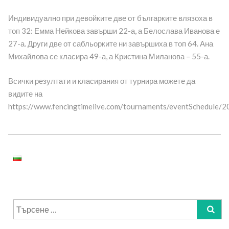
Индивидуално при девойките две от българките влязоха в
топ 32: Емма Нейкова завърши 22-а, а Белослава Иванова е
27-а. Други две от сабльорките ни завършиха в топ 64. Ана
Михайлова се класира 49-а, а Кристина Миланова – 55-а.
Всички резултати и класирания от турнира можете да
видите на
https://www.fencingtimelive.com/tournaments/eventSched
Търсене
за: