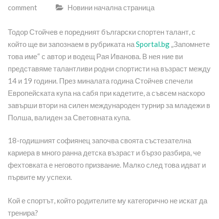
comment
Новини начална страница
Тодор Стойчев е поредният български спортен талант, с
който ще ви запознаем в рубриката на
Sportal.bg
„Запомнете
това име“ с автор и водещ Рая Иванова. В нея ние ви
представяме талантливи родни спортисти на възраст между
14 и 19 години. През миналата година Стойчев спечели
Европейската купа на сабя при кадетите, а съвсем наскоро
завърши втори на силен международен турнир за младежи в
Полша, валиден за Световната купа.
18-годишният софиянец започва своята състезателна
кариера в много ранна детска възраст и бързо разбира, че
фехтовката е неговото призвание. Малко след това идват и
първите му успехи.
Кой е спортът, който родителите му категорично не искат да
тренира?