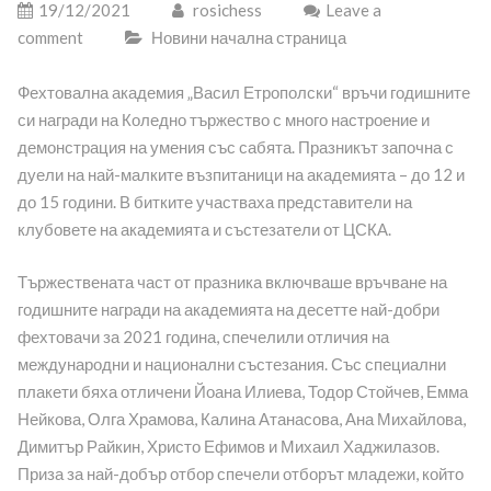
19/12/2021
rosichess
Leave a
comment
Новини начална страница
Фехтовална академия „Васил Етрополски“ връчи годишните
си награди на Коледно тържество с много настроение и
демонстрация на умения със сабята. Празникът започна с
дуели на най-малките възпитаници на академията – до 12 и
до 15 години. В битките участваха представители на
клубовете на академията и състезатели от ЦСКА.
Тържествената част от празника включваше връчване на
годишните награди на академията на десетте най-добри
фехтовачи за 2021 година, спечелили отличия на
международни и национални състезания. Със специални
плакети бяха отличени Йоана Илиева, Тодор Стойчев, Емма
Нейкова, Олга Храмова, Калина Атанасова, Ана Михайлова,
Димитър Райкин, Христо Ефимов и Михаил Хаджилазов.
Приза за най-добър отбор спечели отборът младежи, който