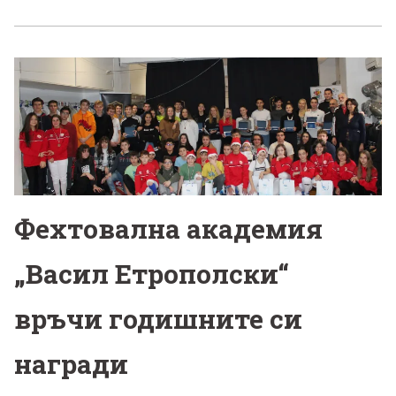
Фехтовална академия
„Васил Етрополски“
връчи годишните си
награди