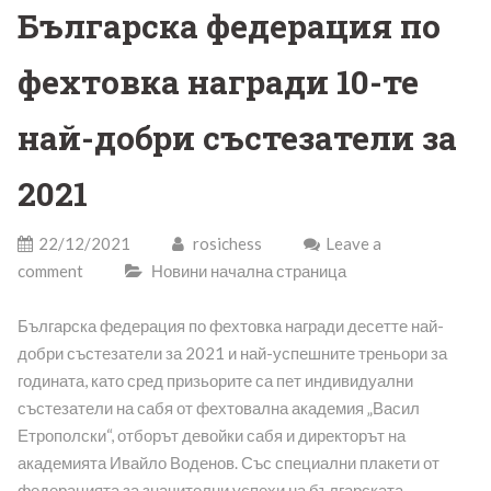
Българска федерация по
фехтовка награди 10-те
най-добри състезатели за
2021
22/12/2021
rosichess
Leave a
comment
Новини начална страница
Българска федерация по фехтовка награди десетте най-
добри състезатели за 2021 и най-успешните треньори за
годината, като сред призьорите са пет индивидуални
състезатели на сабя от фехтовална академия „Васил
Етрополски“, отборът девойки сабя и директорът на
академията Ивайло Воденов. Със специални плакети от
федерацията за значителни успехи на българската