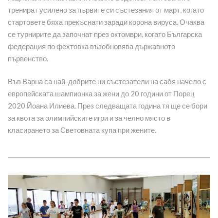
тренират усилено за първите си състезания от март, когато
стартовете бяха прекъснати заради корона вируса. Очаква
се турнирите да започнат през октомври, когато Българска
федерация по фехтовка възобновява държавното
първенство.
Във Варна са най-добрите ни състезатели на сабя начело с
европейската шампионка за жени до 20 години от Порец
2020 Йоана Илиева. През следващата година тя ще се бори
за квота за олимпийските игри и за челно място в
класирането за Световната купа при жените.