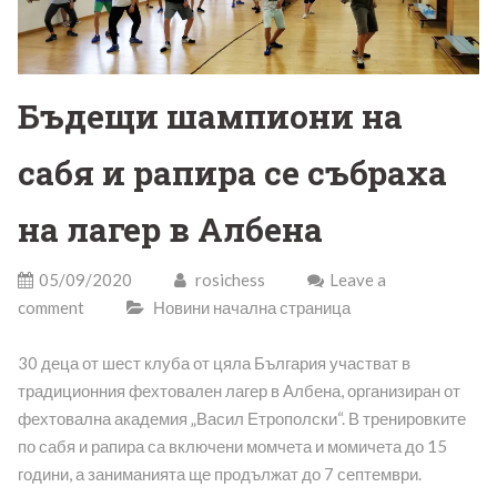
Бъдещи шампиони на
сабя и рапира се събраха
на лагер в Албена
05/09/2020
rosichess
Leave a
comment
Новини начална страница
30 деца от шест клуба от цяла България участват в
традиционния фехтовален лагер в Албена, организиран от
фехтовална академия „Васил Етрополски“. В тренировките
по сабя и рапира са включени момчета и момичета до 15
години, а заниманията ще продължат до 7 септември.