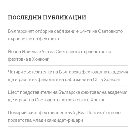
ПОСЛЕДНИ ПУБЛИКАЦИИ
Българският отбор на сабя жени е 14-ти на Световното
първенство по фехтовка
Йоана Илиева е 9-а на Световното първенство по
фехтовка в Хонконг
Четири състезателки на Българска фехтовална академия
ще играят във финалите на сабя жени на СП в Хонконг
Шест представители на Българска фехтовална академия
ще играят на Световното по фехтовка в Хонконг
Поморийският фехтовален клуб „Виа Понтика” отново
приветства млади кандидат-рицари