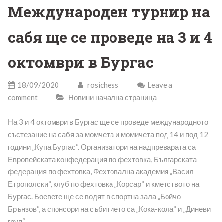
Международен турнир на
сабя ще се проведе на 3 и 4
октомври в Бургас
18/09/2020
rosichess
Leave a
comment
Новини начална страница
На 3 и 4 октомври в Бургас ще се проведе международното
състезание на сабя за момчета и момичета под 14 и под 12
години „Купа Бургас“. Организатори на надпреварата са
Европейската конфедерация по фехтовка, Българската
федерация по фехтовка, Фехтовална академия „Васил
Етрополски“, клуб по фехтовка „Корсар“ и кметството на
Бургас. Боевете ще се водят в спортна зала „Бойчо
Брънзов“, а спонсори на събитието са „Кока-кола“ и „Диневи
груп“.