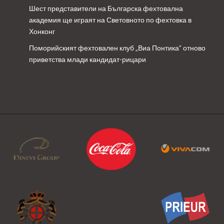
Шест представители на Българска фехтовална
академия ще играят на Световното по фехтовка в
Хонконг
Поморийският фехтовален клуб „Виа Понтика” отново
приветства млади кандидат-рицари