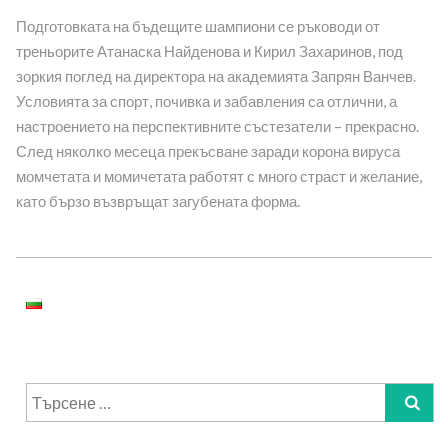
Подготовката на бъдещите шампиони се ръководи от
треньорите Атанаска Найденова и Кирил Захаринов, под
зоркия поглед на директора на академията Запрян Ванчев.
Условията за спорт, почивка и забавления са отлични, а
настроението на перспективните състезатели – прекрасно.
След няколко месеца прекъсване заради корона вируса
момчетата и момичетата работят с много страст и желание,
като бързо възвръщат загубената форма.
Търсене
за: