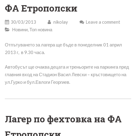
ФА Етрополски
30/03/2013
nikolay
Leave a comment
Новини
,
Топ новина
Отпътуването за лагера ще бъде в понеделник 01 април
2013 г, в 9.30 часа.
Автобусът ще очаква децата и треньорите на паркинга пред
главния вход на Стадион Васил Левски – кръстовището на
ул.Гурко и бул.Евлоги Георгиев.
Лагер по фехтовка на ФА
Етрополски