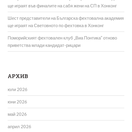
ще играят във финалите на сабя жени на СП в Хонконг
Шест представители на Българска фехтовална академия
ще играят на Световното по фехтовка в Хонконг
Поморийският фехтовален клуб „Виа Понтика” отново
приветства млади кандидат-рицари
АРХИВ
юли 2026
юни 2026
май 2026
април 2026