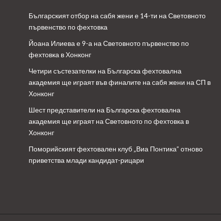
Българският отбор на сабя жени е 14-ти на Световното
първенство по фехтовка
Йоана Илиева е 9-а на Световното първенство по
фехтовка в Хонконг
Четири състезателки на Българска фехтовална
академия ще играят във финалите на сабя жени на СП в
Хонконг
Шест представители на Българска фехтовална
академия ще играят на Световното по фехтовка в
Хонконг
Поморийският фехтовален клуб „Виа Понтика” отново
приветства млади кандидат-рицари