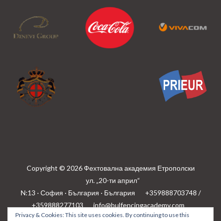
Copyright © 2026 Фехтовална академия Етрополски
ул. „20-ти април“
N:13 · София · България · България
+359888703748 /
+359888277103
info@bulfencingacademy.com
Privacy & Cookies: This site uses cookies. By continuing to use this