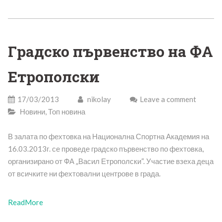
Градско първенство на ФА
Етрополски
17/03/2013
nikolay
Leave a comment
Новини
,
Топ новина
В залата по фехтовка на Национална Спортна Академия на
16.03.2013г. се проведе градско първенство по фехтовка,
организирано от ФА „Васил Етрополски“. Участие взеха деца
от всичките ни фехтовални центрове в града.
ReadMore