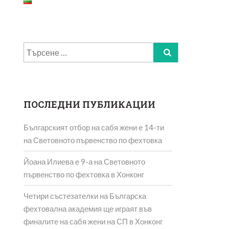
Търсене
за:
ПОСЛЕДНИ ПУБЛИКАЦИИ
Българският отбор на сабя жени е 14-ти
на Световното първенство по фехтовка
Йоана Илиева е 9-а на Световното
първенство по фехтовка в Хонконг
Четири състезателки на Българска
фехтовална академия ще играят във
финалите на сабя жени на СП в Хонконг