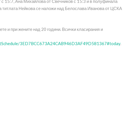
с 15:7, Ана Михайлова от Свечников с 15:3 и в полуфинала
за титлата Нейкова се наложи над Белослава Иванова от ЦСКА
те и при жените над 20 години. Всички класирания и
/eventSchedule/3ED7BCC673A24CAB946D3AF49D581367#today
.