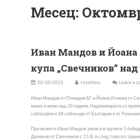
Месец:
Октомвр
Иван Мандов и Йоана
купа „Свечников“ над
30/10/2022
rosichess
Leave a 
Иван Мандов от Пловдив БГ и Йоана Илиева от Све
мъже и жени над 20 години. Надпреварата се пров
сабльорки и 28 сабльори от България и от Румъния
При мъжете Иван Мандов записа в групите 5 побед
Далеков от Свечников с 15:8, а след това отстран