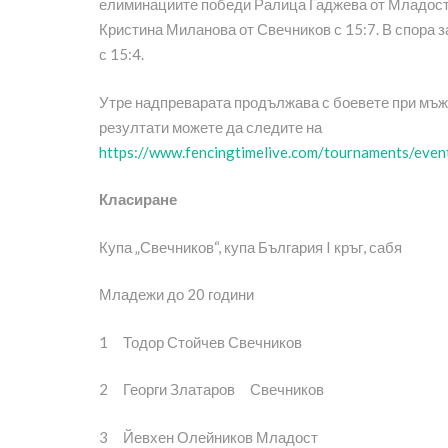
елиминациите победи Ралица Гаджева от Младост 
Кристина Миланова от Свечников с 15:7. В спора 
с 15:4.
Утре надпреварата продължава с боевете при мъже
резултати можете да следите на
https://www.fencingtimelive.com/tournaments
Класиране
Купа „Свечников“, купа България I кръг, сабя
Младежи до 20 години
1 Тодор Стойчев Свечников
2 Георги Златаров Свечников
3 Йевхен Олейников Младост