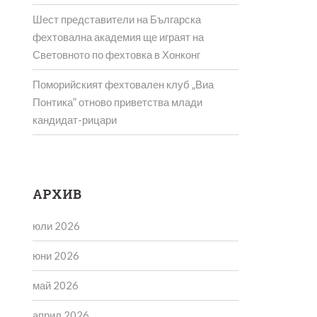
Шест представители на Българска
фехтовална академия ще играят на
Световното по фехтовка в Хонконг
Поморийският фехтовален клуб „Виа
Понтика” отново приветства млади
кандидат-рицари
АРХИВ
юли 2026
юни 2026
май 2026
април 2026