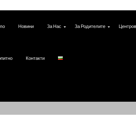
ло
Новини
За Нас
За Родителите
Центро
питно
Контакти