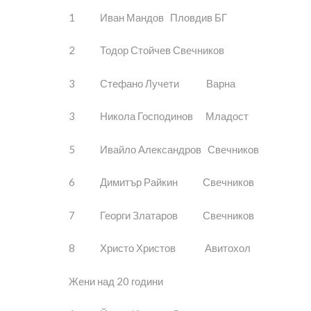
1 Иван Мандов Пловдив БГ
2 Тодор Стойчев Свечников
3 Стефано Лучети Варна
3 Никола Господинов Младост
5 Ивайло Александров Свечников
6 Димитър Райкин Свечников
7 Георги Златаров Свечников
8 Христо Христов Авитохол
Жени над 20 години