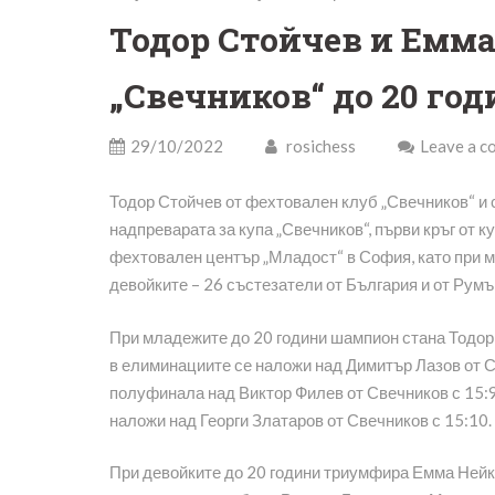
Тодор Стойчев и Емма
„Свечников“ до 20 го
29/10/2022
rosichess
Leave a 
Тодор Стойчев от фехтовален клуб „Свечников“ и
надпреварата за купа „Свечников“, първи кръг от 
фехтовален център „Младост“ в София, като при м
девойките – 26 състезатели от България и от Румъ
При младежите до 20 години шампион стана Тодор С
в елиминациите се наложи над Димитър Лазов от Св
полуфинала над Виктор Филев от Свечников с 15:9.
наложи над Георги Златаров от Свечников с 15:10.
При девойките до 20 години триумфира Емма Нейков