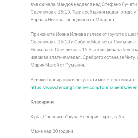
във финала Мандов надделя над Стефано Лучети о
Свечников с 15:13. Така сребърния медал отиде у
Варна и Никола Господинов от Младост.
При жените Йоана Илиева излезе от групите с шес
Свечников с 15:13 и Сабина Мартис от Румъния с
Нейкова от Свечников с 15:9, а във финала беше 
извоюва златния медал. Среброто остана за Читу, 
Мария Матей от Румъния.
Всички класирания и резултати можете да видите 
https://www.fencingtimelive.com/tournaments
Класиране
Купа „Свечников“, купа България I кръг, сабя
Мъже над 20 години