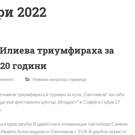
и 2022
 Илиева триумфираха за
 20 години
comment
Новини начална страница
чников триумфираха в турнира за купа „Свечников“ на сабя
еде във фехтовален център „Младост“ в София и събра 27
.
и и една загуби. В директните елиминации той победи Симеон
и Ивайло Александров от Свечников с 15:8. В двубоя за място