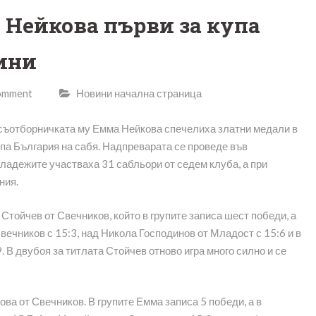
 Нейкова първи за купа
дини
comment
Новини начална страница
 съотборничката му Емма Нейкова спечелиха златни медали в
купа България на сабя. Надпреварата се проведе във
ладежите участваха 31 сабльори от седем клуба, а при
ния.
тойчев от Свечников, който в групите записа шест победи, а
ечников с 15:3, над Никола Господинов от Младост с 15:6 и в
 В двубоя за титлата Стойчев отново игра много силно и се
а от Свечников. В групите Емма записа 5 победи, а в