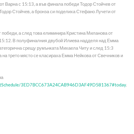
т Варна с 15:13, а във финала победи Тодор Стойчев от
 Тодор Стойчев, а бронза си поделиха Стефано Лучети от
т победи, а след това елиминира Кристина Миланова от
 15:12. В полуфиналния двубой Илиева надделя над Емма
категорична срещу румънката Михаела Читу и след 15:3
а на трето място се класираха Емма Нейкова от Свечников и
на
/eventSchedule/3ED7BCC673A24CAB946D3AF49D581367#today
.