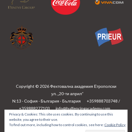
Copyright © 2026 Фехтовална академия Етрополски
ул. „20-ти април“
N:13 · София · България · България
+359888703748 /
+359888277103
info@bulfencingacademy.com
Privacy & Cookies: This site uses cookies. By continuing to use this
Privacy policy
website, you agree to their use.
To find out more, including how to control cookies, see here:
Cookie Policy