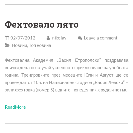
Фехтовало лято
02/07/2012
nikolay
Leave a comment
Новини
,
Топ новина
Фехтовална Академия „Васил Етрополски“ поздравява
всички деца по случай успешното приключване на учебната
година. Тренировките през месеците Юли и Август ще се
провеждат от 10ч. на Национален стадион „Васил Левски“ –
зала фехтовка (номер 5) в дните: понеделник, сряда и петък.
ReadMore