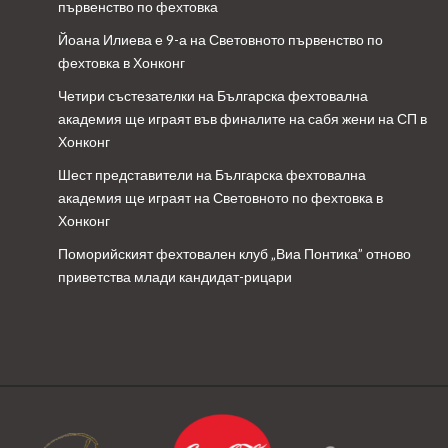
първенство по фехтовка
Йоана Илиева е 9-а на Световното първенство по
фехтовка в Хонконг
Четири състезателки на Българска фехтовална
академия ще играят във финалите на сабя жени на СП в
Хонконг
Шест представители на Българска фехтовална
академия ще играят на Световното по фехтовка в
Хонконг
Поморийският фехтовален клуб „Виа Понтика” отново
приветства млади кандидат-рицари