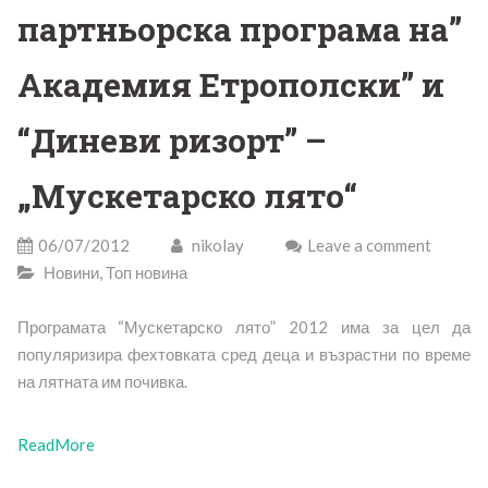
партньорска програма на”
Академия Етрополски” и
“Диневи ризорт” –
„Мускетарско лято“
06/07/2012
nikolay
Leave a comment
Новини
,
Топ новина
Програмата “Мускетарско лято” 2012 има за цел да
популяризира фехтовката сред деца и възрастни по време
на лятната им почивка.
ReadMore