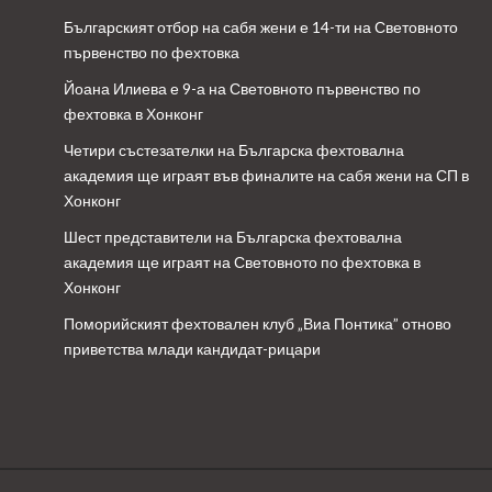
Българският отбор на сабя жени е 14-ти на Световното
първенство по фехтовка
Йоана Илиева е 9-а на Световното първенство по
фехтовка в Хонконг
Четири състезателки на Българска фехтовална
академия ще играят във финалите на сабя жени на СП в
Хонконг
Шест представители на Българска фехтовална
академия ще играят на Световното по фехтовка в
Хонконг
Поморийският фехтовален клуб „Виа Понтика” отново
приветства млади кандидат-рицари