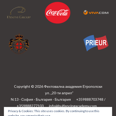
Copyright © 2026 Фехтовална академия Етрополски
ул. „20-ти април“
N:13 · София · България · България
+359888703748 /
+359888277103
info@bulfencingacademy.com
Privacy & Cookies: This site uses cookies. By continuing to use this
Privacy policy
website, you agree to their use.