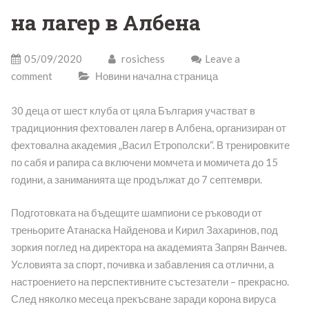
на лагер в Албена
05/09/2020
rosichess
Leave a
comment
Новини начална страница
30 деца от шест клуба от цяла България участват в
традиционния фехтовален лагер в Албена, организиран от
фехтовална академия „Васил Етрополски“. В тренировките
по сабя и рапира са включени момчета и момичета до 15
години, а заниманията ще продължат до 7 септември.
Подготовката на бъдещите шампиони се ръководи от
треньорите Атанаска Найденова и Кирил Захаринов, под
зоркия поглед на директора на академията Запрян Ванчев.
Условията за спорт, почивка и забавления са отлични, а
настроението на перспективните състезатели – прекрасно.
След няколко месеца прекъсване заради корона вируса