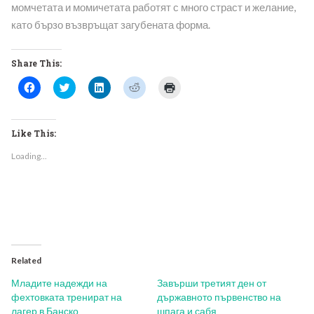
момчетата и момичетата работят с много страст и желание,
като бързо възвръщат загубената форма.
Share This:
Click
Click
Click
Click
Click
to
to
to
to
to
share
share
share
share
print
on
on
on
on
(Opens
Facebook
Twitter
LinkedIn
Reddit
in
(Opens
(Opens
(Opens
(Opens
new
Like This:
in
in
in
in
window)
new
new
new
new
Loading...
window)
window)
window)
window)
Related
Младите надежди на
Завърши третият ден от
фехтовката тренират на
държавното първенство на
лагер в Банско
шпага и сабя