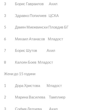
3 Борис Гавраилов Ахил
3 Здравко Попилиев ЦСКА
5 Дамян Миежвински Пловдив БГ
6 Михаил Атанасов Младост
7 Борис Шутов Ахил
8 Калоян Боев Младост
Жени до 15 години
1 Дора Христова Младост
2 Марина Василева Тамплиер
3 София Делчева Ахил