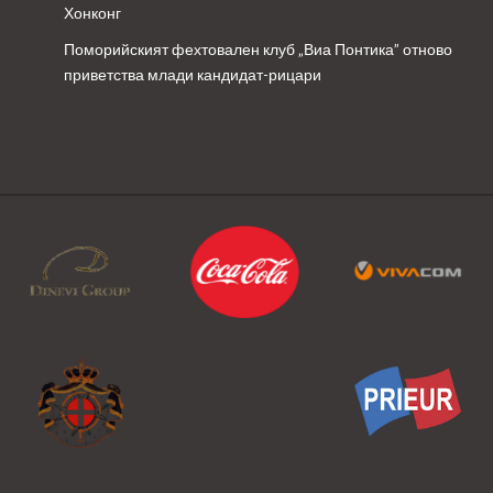
Хонконг
Поморийският фехтовален клуб „Виа Понтика” отново
приветства млади кандидат-рицари