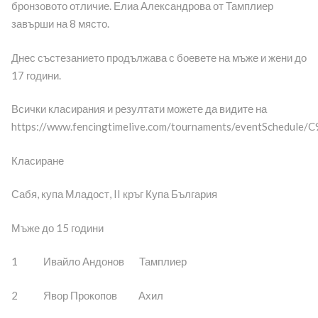
бронзовото отличие. Елиа Александрова от Тамплиер
завърши на 8 място.
Днес състезанието продължава с боевете на мъже и жени до
17 години.
Всички класирания и резултати можете да видите на
https://www.fencingtimelive.com/tournaments/eventSched
Класиране
Сабя, купа Младост, II кръг Купа България
Мъже до 15 години
1 Ивайло Андонов Тамплиер
2 Явор Прокопов Ахил