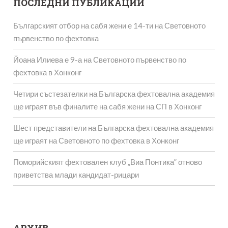
ПОСЛЕДНИ ПУБЛИКАЦИИ
Българският отбор на сабя жени е 14-ти на Световното
първенство по фехтовка
Йоана Илиева е 9-а на Световното първенство по
фехтовка в Хонконг
Четири състезателки на Българска фехтовална академия
ще играят във финалите на сабя жени на СП в Хонконг
Шест представители на Българска фехтовална академия
ще играят на Световното по фехтовка в Хонконг
Поморийският фехтовален клуб „Виа Понтика” отново
приветства млади кандидат-рицари
АРХИВ