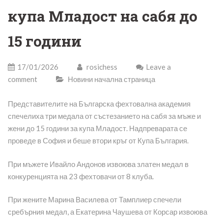
купа Младост на сабя до
15 години
17/01/2026
rosichess
Leave a
comment
Новини начална страница
Представителите на Българска фехтовална академия
спечелиха три медала от състезанието на сабя за мъже и
жени до 15 години за купа Младост. Надпреварата се
проведе в София и беше втори кръг от Купа България.
При мъжете Ивайло Андонов извоюва златен медал в
конкуренцията на 23 фехтовачи от 8 клуба.
При жените Марина Василева от Тамплиер спечели
сребърния медал, а Екатерина Чаушева от Корсар извоюва