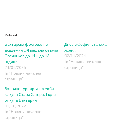
Related
Българска фехтовална
Днес в София станаха
академия с 4 медала от купа
ясни…
Свечников до 11 и до 13
02/11/2024
години
In "Новини начална
24/01/2026
страница"
In "Новини начална
страница"
Започна турнирът на сабя
за купа Стара Загора, I кръг
от купа България
01/10/2022
In "Новини начална
страница"