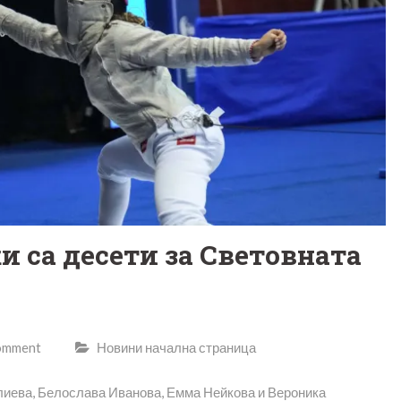
и са десети за Световната
comment
Новини начална страница
лиева, Белослава Иванова, Емма Нейкова и Вероника