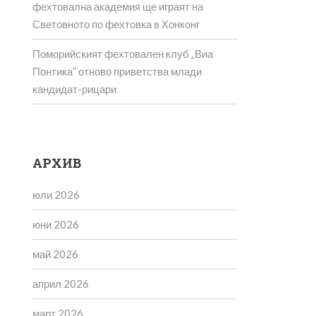
фехтовална академия ще играят на
Световното по фехтовка в Хонконг
Поморийският фехтовален клуб „Виа
Понтика” отново приветства млади
кандидат-рицари
АРХИВ
юли 2026
юни 2026
май 2026
април 2026
март 2026