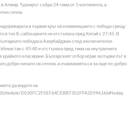
в Алжир. Турнирът събра 24 тима от 5 континента, а
елно силна.
надпреварата в първия кръг на елиминациите с победа срещу
о в топ 8, сабльорките ни отстъпиха пред Китай с 27:45. В
6 българките победиха Азербайджан след изключително
Узбекистан с 45:40 и отстъпиха пред тима на неутралните
 в крайното класиране. Българският отбор играе за първи път в
ого добро начало на сезона, а очакванията са за още по-добро
ожете да видите на
eventSchedule/D030FC2F0EF64CEBB7302FFA20596166#today.