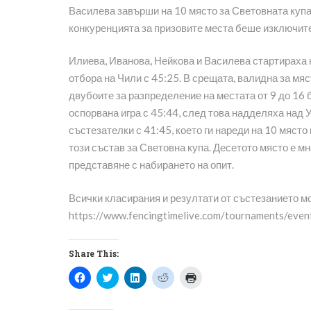
Василева завърши на 10 място за Световната купа 
конкуренцията за призовите места беше изключит
Илиева, Иванова, Нейкова и Василева стартираха 
отбора на Чили с 45:25. В срещата, валидна за мяст
двубоите за разпределение на местата от 9 до 1
оспорвана игра с 45:44, след това надделяха над 
състезателки с 41:45, което ги нареди на 10 място
този състав за Световна купа. Десетото място е мн
представяне с набирането на опит.
Всички класирания и резултати от състезанието м
https://www.fencingtimelive.com/tournaments/
Share This:
Click
Click
Click
Click
Click
to
to
to
to
to
share
share
share
share
print
on
on
on
on
(Opens