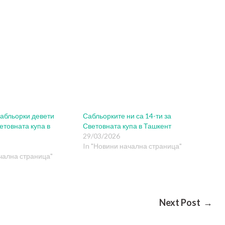
сабльорки девети
Сабльорките ни са 14-ти за
етовната купа в
Световната купа в Ташкент
29/03/2026
In "Новини начална страница"
чална страница"
Next Post →