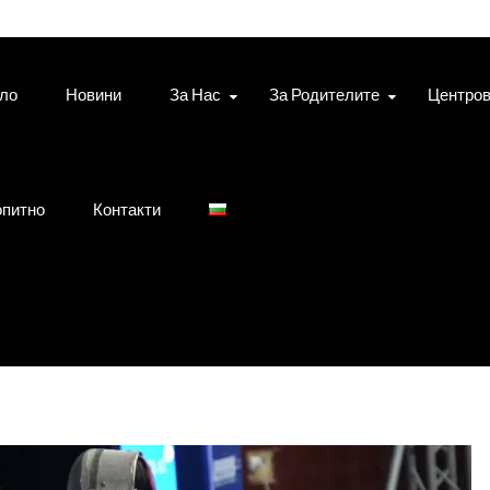
ло
Новини
За Нас
За Родителите
Центро
питно
Контакти