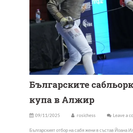
Българските сабльорк
купа в Алжир
09/11/2025
rosichess
Leave a 
Българският отбор на сабя жени в състав Йоана И