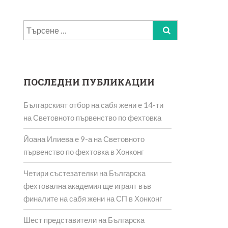
Търсене
за:
ПОСЛЕДНИ ПУБЛИКАЦИИ
Българският отбор на сабя жени е 14-ти
на Световното първенство по фехтовка
Йоана Илиева е 9-а на Световното
първенство по фехтовка в Хонконг
Четири състезателки на Българска
фехтовална академия ще играят във
финалите на сабя жени на СП в Хонконг
Шест представители на Българска