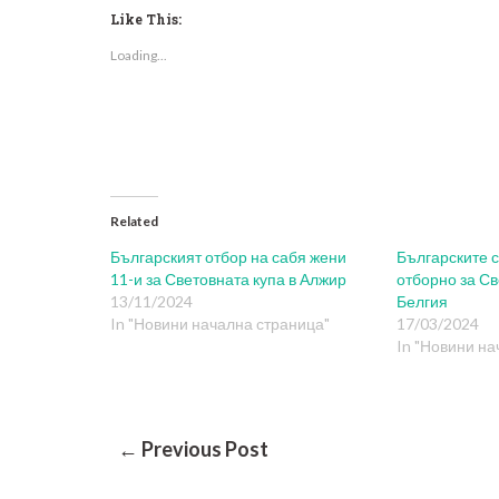
Facebook
Twitter
LinkedIn
Reddit
in
(Opens
(Opens
(Opens
(Opens
new
Like This:
in
in
in
in
window)
new
new
new
new
Loading...
window)
window)
window)
window)
Related
Българският отбор на сабя жени
Българските 
11-и за Световната купа в Алжир
отборно за Св
13/11/2024
Белгия
In "Новини начална страница"
17/03/2024
In "Новини на
Post
← Previous Post