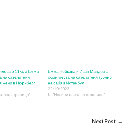
лева е 11-а, а Емма
Емма Нейкова и Иван Мандов с
а на сателитния
осми места на сателитния турнир
бя жени в Нюрнберг
на сабя в Истанбул
22/10/2023
чална страница"
In "Новини начална страница"
Next Post →