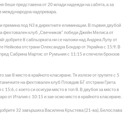
ия беше представена от 20 млади надежди на сабята, а за
т в международна надпревара.
 и премина под N3 в директните елиминации. В първия двубой
на фехтовален клуб „Свечников“ победи Джейн Мелиса от
ай-добрите 8 сабльорката ни се наложи над Андреа Лупу от
те Нейкова отстрани Олександра Бондар от Украйна с 15:9. В
пред Сабрина Мартис от Румъния с 11:15 и спечели бронзов
 зае 8 място в крайното класиране. Тя излезе от групите с 5
итаничките на фехтовален клуб Пловдив БГ отстрани Грета
 15:6, с което си осигури място в топ 8. В двубоя за място в
о от Италия с 10:15 и зае осмо място в крайното класиране.
-добрите 32 завършиха Василена Кръстева (21-ва), Белослава