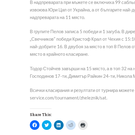
В надпреварата при мъжете се включиха 99 сабльо
извоюва Юри Цап от Украйна, а от българите най-
надпреварата на 11 място.
В групите Пелов записа 5 победи и 1 загуба. В д
„Свечников“ победи Кристоф Крал от Чехия с 15:10
най-добрите 16. В двубоя за място в топ 8 Пелов 
място в крайното класиране.
Тодор Стойчев завърши на 15 място, а в топ 32 н
Господинов 17-ти, Димитър Райкин 24-ти, Никола 
Всички класирания и резултати от турнира можете 
service.com/tournament/zheleznik/sat.
Share This:
Click
Click
Click
Click
Click
to
to
to
to
to
share
share
share
share
print