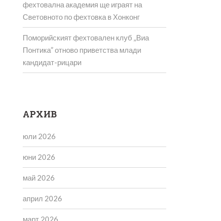
фехтовална академия ще играят на
Световното по фехтовка в Хонконг
Поморийският фехтовален клуб „Виа
Понтика” отново приветства млади
кандидат-рицари
АРХИВ
юли 2026
юни 2026
май 2026
април 2026
март 2026