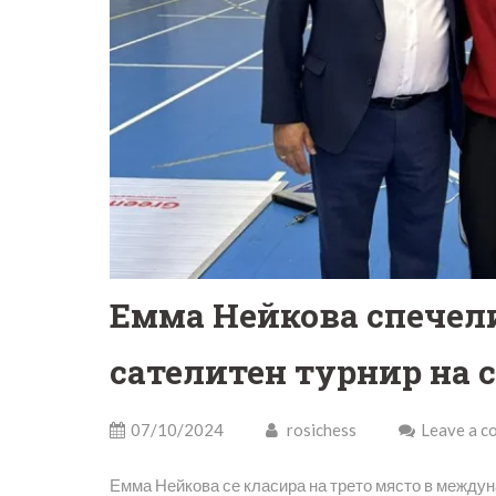
Емма Нейкова спечел
сателитен турнир на 
07/10/2024
rosichess
Leave a 
Емма Нейкова се класира на трето място в междун