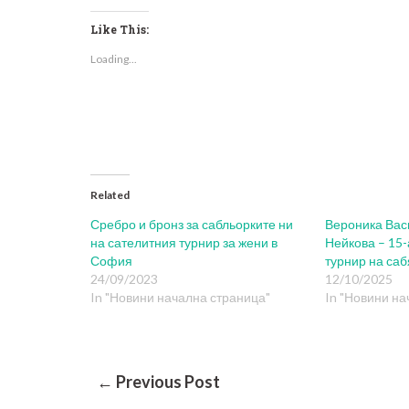
on
on
on
on
(Opens
Facebook
Twitter
LinkedIn
Reddit
in
(Opens
(Opens
(Opens
(Opens
new
Like This:
in
in
in
in
window)
new
new
new
new
Loading...
window)
window)
window)
window)
Related
Сребро и бронз за сабльорките ни
Вероника Васи
на сателитния турнир за жени в
Нейкова – 15-
София
турнир на са
24/09/2023
12/10/2025
In "Новини начална страница"
In "Новини на
Post
← Previous Post