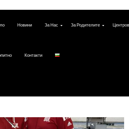
ло
Новини
За Нас
За Родителите
Центро
питно
Контакти