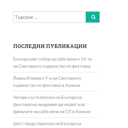
Търсене
за:
ПОСЛЕДНИ ПУБЛИКАЦИИ
Българският отбор на сабя жени е 14-ти
на Световното първенство по фехтовка
Йоана Илиева е 9-а на Световното
първенство по фехтовка в Хонконг
Четири състезателки на Българска
фехтовална академия ще играят във
финалите на сабя жени на СП в Хонконг
Шест представители на Българска