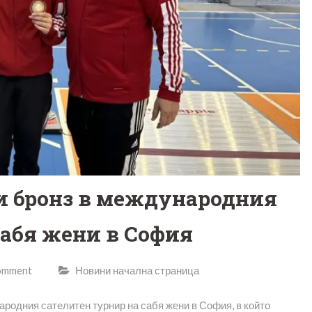
и бронз в международния
сабя жени в София
comment
Новини начална страница
ародния сателитен турнир на сабя жени в София, в който