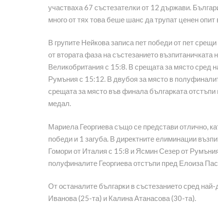
участваха 67 състезателки от 12 държави. Българ
много от тях това беше шанс да трупат ценен опи
В групите Нейкова записа пет победи от пет срещи
от втората фаза на състезанието възпитаничката 
Великобритания с 15:8. В срещата за място сред н
Румъния с 15:12. В двубоя за място в полуфинали
срещата за място във финала българката отстъпи 
медал.
Мариела Георгиева също се представи отлично, като
победи и 1 загуба. В директните елиминации възп
Гомори от Италия с 15:8 и Ясмин Сезер от Румъния с
полуфиналите Георгиева отстъпи пред Елоиза Пасар
От останалите българки в състезанието сред най
Иванова (25-та) и Калина Атанасова (30-та).