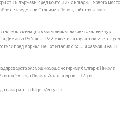
ри от 18 държави, сред които и 27 българи. Първото място
добре се представи Станимир Пелов, който завърши
иректните елиминации възпитаникът на фехтовален клуб
 и Димитър Райкин с 15:9, с което си гарантира място сред
отстъпи пред Корнел Печ от Италия с 6:15 и завърши на 11
а надпреварата завършиха още четирима българи: Никола
Меицов 26-ти, а Ивайло Александров – 32-ри.
да намерите на https://engarde-