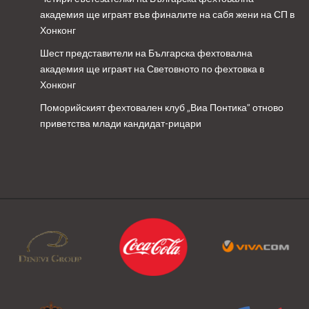
академия ще играят във финалите на сабя жени на СП в
Хонконг
Шест представители на Българска фехтовална
академия ще играят на Световното по фехтовка в
Хонконг
Поморийският фехтовален клуб „Виа Понтика” отново
приветства млади кандидат-рицари