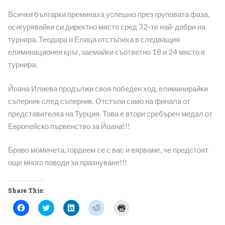
Всички българки преминаха успешно през груповата фаза,
осигурявайки си директно място сред 32-те най-добри на
турнира. Теодора и Елица отстъпиха в следващия
елиминационен кръг, заемайки съответно 18 и 24 място в
турнира.
Йоана Илиева продължи своя победен ход, елиминирайки
съперник след съперник. Отстъпи само на финала от
представителка на Турция. Това е втори сребърен медал от
Европейско първенство за Йоана!!!
Браво момичета, гордеем се с вас и вярваме, че предстоят
още много поводи за празнуване!!!
Share This:
Click
Click
Click
Click
Click
to
to
to
to
to
share
share
share
share
print