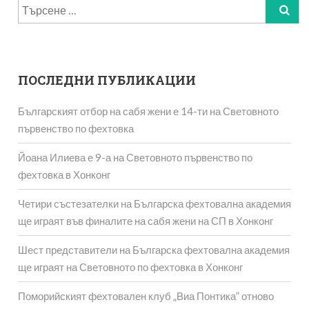
Търсене
за:
ПОСЛЕДНИ ПУБЛИКАЦИИ
Българският отбор на сабя жени е 14-ти на Световното
първенство по фехтовка
Йоана Илиева е 9-а на Световното първенство по
фехтовка в Хонконг
Четири състезателки на Българска фехтовална академия
ще играят във финалите на сабя жени на СП в Хонконг
Шест представители на Българска фехтовална академия
ще играят на Световното по фехтовка в Хонконг
Поморийският фехтовален клуб „Виа Понтика” отново