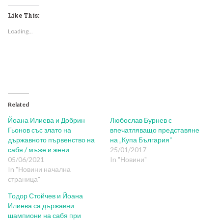
on
on
on
on
(Opens
Facebook
Twitter
LinkedIn
Reddit
in
(Opens
(Opens
(Opens
(Opens
new
Like This:
in
in
in
in
window)
new
new
new
new
Loading...
window)
window)
window)
window)
Related
Йоана Илиева и Добрин
Любослав Бурнев с
Гьонов със злато на
впечатляващо представяне
държавното първенство на
на „Купа България“
сабя / мъже и жени
25/01/2017
05/06/2021
In "Новини"
In "Новини начална
страница"
Тодор Стойчев и Йоана
Илиева са държавни
шампиони на сабя при