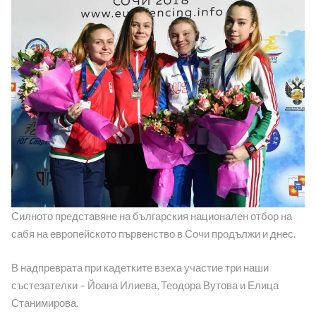
Силното представяне на българския национален отбор на
сабя на европейското първенство в Сочи продължи и днес.
В надпреврата при кадетките взеха участие три наши
състезателки – Йоана Илиева, Теодора Вутова и Елица
Станимирова.