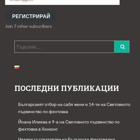
адрес
РЕГИСТРИРАЙ
Join 7 other subscribers
Търсене
за:
ПОСЛЕДНИ ПУБЛИКАЦИИ
Българският отбор на сабя жени е 14-ти на Световното
първенство по фехтовка
Йоана Илиева е 9-а на Световното първенство по
фехтовка в Хонконг
Четири състезателки на Българска фехтовална