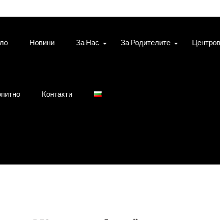
ло
Новини
За Нас
За Родителите
Центро
питно
Контакти