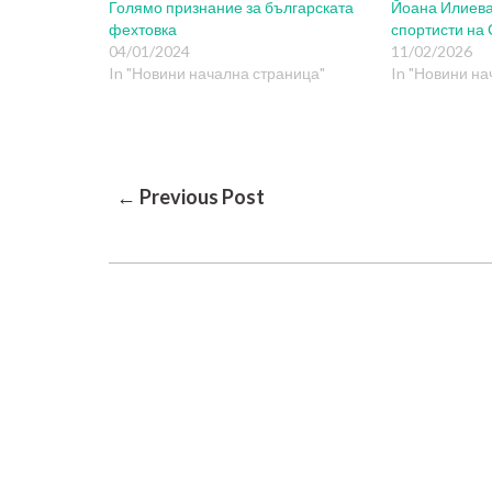
Голямо признание за българската
Йоана Илиева
фехтовка
спортисти на 
04/01/2024
11/02/2026
In "Новини начална страница"
In "Новини на
Post
← Previous Post
Navigation