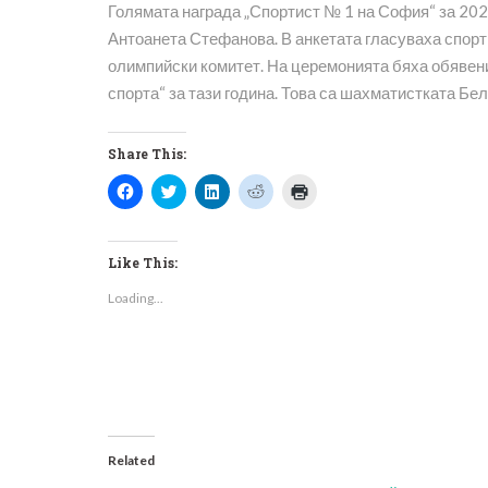
Голямата награда „Спортист № 1 на София“ за 2023
Антоанета Стефанова. В анкетата гласуваха спор
олимпийски комитет. На церемонията бяха обявени
спорта“ за тази година. Това са шахматистката Бе
Share This:
Click
Click
Click
Click
Click
to
to
to
to
to
share
share
share
share
print
on
on
on
on
(Opens
Facebook
Twitter
LinkedIn
Reddit
in
(Opens
(Opens
(Opens
(Opens
new
Like This:
in
in
in
in
window)
new
new
new
new
Loading...
window)
window)
window)
window)
Related