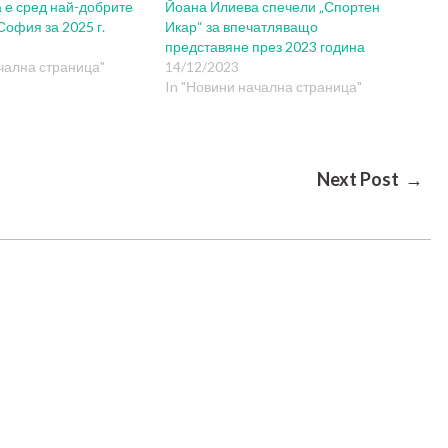
 е сред най-добрите
Йоана Илиева спечели „Спортен
София за 2025 г.
Икар“ за впечатляващо
представяне през 2023 година
чална страница"
14/12/2023
In "Новини начална страница"
Next Post →