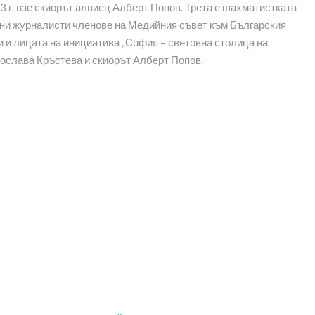
 г. взе скиорът алпиец Алберт Попов. Трета е шахматистката
тни журналисти членове на Медийния съвет към Българския
 и лицата на инициатива „София – световна столица на
лослава Кръстева и скиорът Алберт Попов.