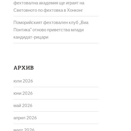
фехтовална академия ще играят на
Световното по фехтовка в Хонконг
Поморийският фехтовален клуб „Виа
Понтика” отново приветства млади
кандидат-рицари
АРХИВ
юли 2026
юни 2026
май 2026
април 2026
март 2026