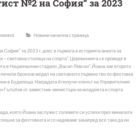
ист №2 на София“ за 2023
comment
Новини начална страница
 София“ за 2023 г. днес в първата в историята анкета за
 – световна столица на спорта“. Церемонията се проведе в
та в Националния стадион „Васил Левски“. Йоана зае второто
 спечели бронзов медал на световното първенство по фехтовка
ини в Будапеща. Наградата й получи членът на Управителния
н Гълъбов от заместник-министъра на младежта и спорта
ада, която Йоана заслужи с големите си успехи през миналата
спешна за фехтовката и се надяваме занапред все така да ни