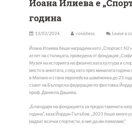
Йоана Илиева е „Спорт
година
13/02/2024
rosichess
Leave a 
Йоана Илиева беше наградена като „Спортист N2 на
атлет на столицата, проведена от фондация „София
Музея на историята на физическата култура и спор
място в анкетата, след като през миналата година
в Милано и стана европейска шампионка до 23 год
съвет на Българска федерация по фехтовка Йорда
проф. Даниела Дашева.
„Благодаря на фондацията за предоставената нагр
година“, каза Йордан Гълъбов. „2023 беше много у
радват всички спортисти, а ние да им помагаме.“