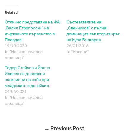
Related
Отлично представяне на ФА
Състезателите на
„Васил Етрополски“ на
„Свечников“ с пълна
държавното първенство в
доминация във втория кръг
Пловдив
на Купа България
19/10/2020
26/01/2016
In "Новини начална
In "Новини"
страница"
Тодор Стойчев и Йоана
Илиева са държавни
шампиони на сабя при
младежите и девойките
04/06/2021
In "Новини начална
страница"
← Previous Post