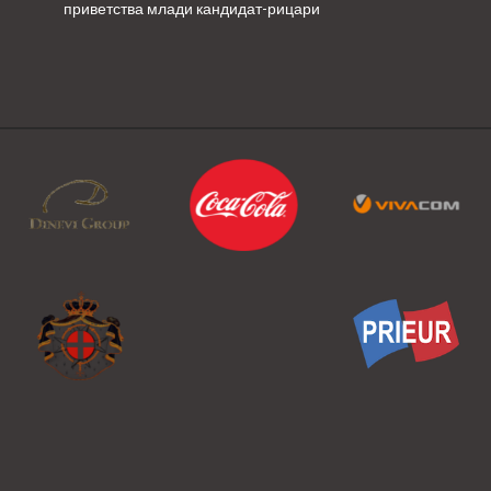
приветства млади кандидат-рицари