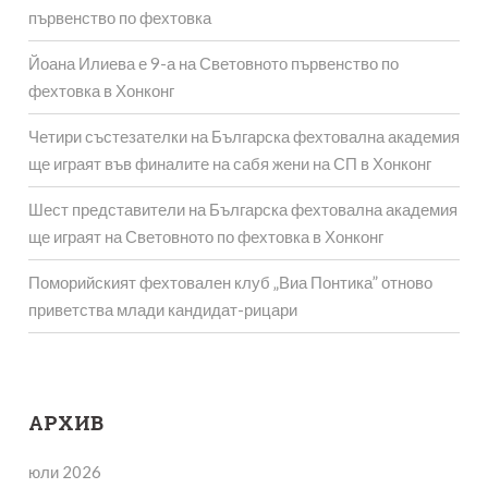
първенство по фехтовка
Йоана Илиева е 9-а на Световното първенство по
фехтовка в Хонконг
Четири състезателки на Българска фехтовална академия
ще играят във финалите на сабя жени на СП в Хонконг
Шест представители на Българска фехтовална академия
ще играят на Световното по фехтовка в Хонконг
Поморийският фехтовален клуб „Виа Понтика” отново
приветства млади кандидат-рицари
АРХИВ
юли 2026