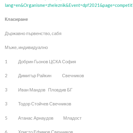
lang=en&Organisme=zheleznik&Event=dpf2021&page=competiti
Класиране
Държавно първенство, сабя
Мъже, индивидуално
1 Добрин Гьонов ЦСКА София
2 Димитър Райкин Свечников
3 Иван Мандов Пловдив БГ
3 Тодор Стойчев Свечников
5 Атанас Арнаудов Младост
6 Христо Ефимов Свечников