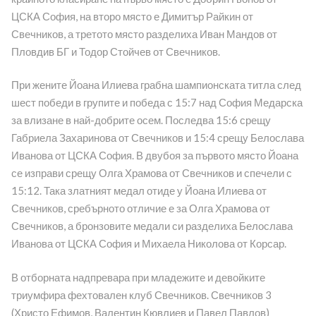
ЦСКА София, на второ място е Димитър Райкин от
Свечников, а третото място разделиха Иван Мандов от
Пловдив БГ и Тодор Стойчев от Свечников.
При жените Йоана Илиева грабна шампионската титла след
шест победи в групите и победа с 15:7 над София Медарска
за влизане в най-добрите осем. Последва 15:6 срещу
Габриела Захаринова от Свечников и 15:4 срещу Белослава
Иванова от ЦСКА София. В двубоя за първото място Йоана
се изправи срещу Олга Храмова от Свечников и спечели с
15:12. Така златният медал отиде у Йоана Илиева от
Свечников, сребърното отличие е за Олга Храмова от
Свечников, а бронзовите медали си разделиха Белослава
Иванова от ЦСКА София и Михаела Николова от Корсар.
В отборната надпревара при младежите и девойките
триумфира фехтовален клуб Свечников. Свечников 3
(Христо Ефимов, Валентин Кювлиев и Павел Павлов)