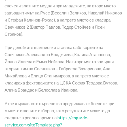
спечели златните медали при младежите, на второ място
завърши тимът на Русе (Веселин Великов, Николай Николов
и Стефан Калинов-Рохас), а на трето място се класира
Свечников 2 (Виктор Павлов, Тодор Стойчев и Ясен
Стоянов).
При девойките шампионки станаха сабльорките на
Свечников Александра Бояджиева, Калина Атанасова,
Йоана Илиева и Емма Нейкова. На второ място завърши
вторият тим на Свечников – Габриела Захаринова, Ана
Михайлова и Елица Станимирова, а на трето място се
класираха фехтовачките на ЦСКА София Теодора Вутова,
Алина Брандао и Белослава Иванова.
Утре държавното първенство продължава с боевете при
мъжете и жените отборно, като резултатите можете да
следите в реално време на
https://engarde-
service.com/siteTemplate.php?