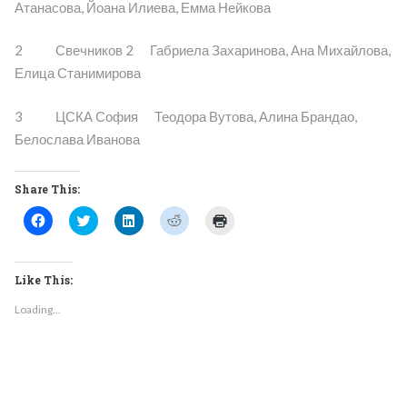
Атанасова, Йоана Илиева, Емма Нейкова
2 Свечников 2 Габриела Захаринова, Ана Михайлова,
Елица Станимирова
3 ЦСКА София Теодора Вутова, Алина Брандао,
Белослава Иванова
Share This:
Click
Click
Click
Click
Click
to
to
to
to
to
share
share
share
share
print
on
on
on
on
(Opens
Facebook
Twitter
LinkedIn
Reddit
in
(Opens
(Opens
(Opens
(Opens
new
Like This:
in
in
in
in
window)
new
new
new
new
Loading...
window)
window)
window)
window)