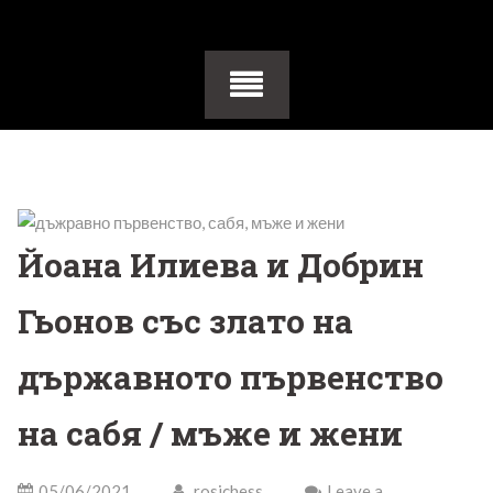
Йоана Илиева и Добрин
Гьонов със злато на
държавното първенство
на сабя / мъже и жени
05/06/2021
rosichess
Leave a