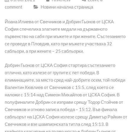
comment
Новини начална страница
Йоана Илиева от Свечников и Добрин Гьонов от ЦСКА
София спечелиха златните медали на държавното
първенство на сабя при мъжете и при жените. Състезанието
се проведе в Пловдив, като при мъжете участваха 32
сабльори, а при жените – 25 сабльорки.
Добрин Гьонов от ЦСКА София стартира състезанието
отлично, като излезе от групите с пет победи. В
елиминациите, за място сред най-добрите осем, той победи
Валентин Кювлиев от Свечников с 15:5, след което се
наложи с 15:14 над Симеон Михайлов от ЦСКА София. В
полуфиналите Добрин се изправи срещу Тодор Стойчев от
Свечников и отново записа победа – 15:12. Във финала
сабльорът на ЦСКА София излезе срещу Димитър Райкин от
Свечников и взе шампионската титла след 15:13. В
крайното класиране на първо място е Добрин Гьонов от