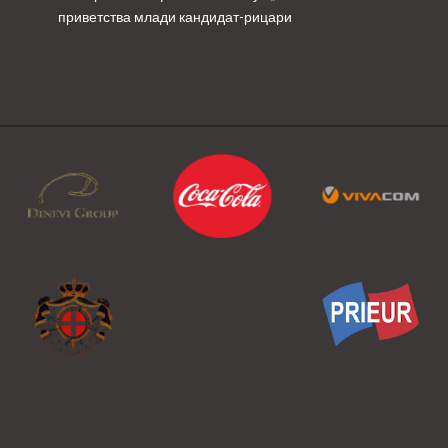
приветства млади кандидат-рицари