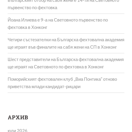
Българският отбор на сабя жени е 14-ти на Световното
първенство по фехтовка
Йоана Илиева е 9-а на Световното първенство по
фехтовка в Хонконг
Четири състезателки на Българска фехтовална академия
ще играят във финалите на сабя жени на СП в Хонконг
Шест представители на Българска фехтовална академия
ще играят на Световното по фехтовка в Хонконг
Поморийският фехтовален клуб „Виа Понтика” отново
приветства млади кандидат-рицари
АРХИВ
юли 2026