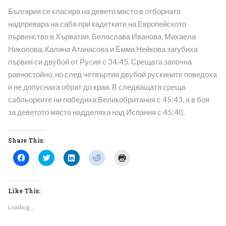
България се класира на девето място в отборната
надпревара на сабя при кадетките на Европейското
първенство в Хърватия. Белослава Иванова, Михаела
Николова, Калина Атанасова и Емма Нейкова загубиха
първия си двубой от Русия с 34:45. Срещата започна
равностойно, но след четвъртия двубой рускините поведоха
и не допуснаха обрат до края. В следващата среща
сабльорките ни победиха Великобритания с 45:43, а в боя
за деветото място надделяха над Испания с 45:40.
Share This:
Click
Click
Click
Click
Click
to
to
to
to
to
share
share
share
share
print
on
on
on
on
(Opens
Facebook
Twitter
LinkedIn
Reddit
in
(Opens
(Opens
(Opens
(Opens
new
Like This:
in
in
in
in
window)
new
new
new
new
Loading...
window)
window)
window)
window)