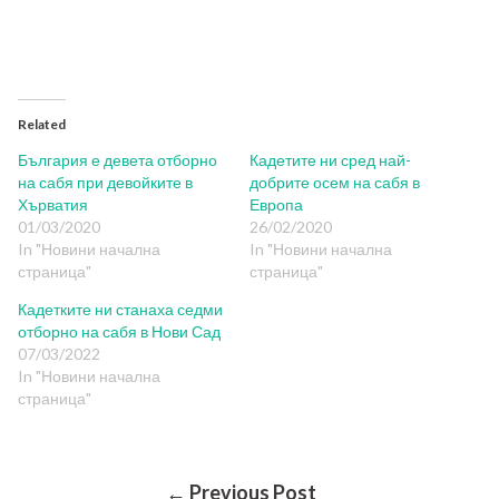
Related
България е девета отборно
Кадетите ни сред най-
на сабя при девойките в
добрите осем на сабя в
Хърватия
Европа
01/03/2020
26/02/2020
In "Новини начална
In "Новини начална
страница"
страница"
Кадетките ни станаха седми
отборно на сабя в Нови Сад
07/03/2022
In "Новини начална
страница"
← Previous Post