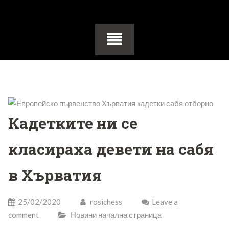
Кадетките ни се
класираха девети на сабя
в Хърватия
25/02/2020
rosichess
Leave a
comment
Новини начална страница