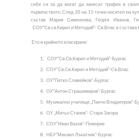
себе си за да могат да занесат трофея в своя
първенството. След 20 на 15 точки носител на ку
състав Мария Симеонова, Георги Иванов, Г
СОУ”Св.св.Кирил и Методий”- Св.Влас в състава 
Ето и крайното класиране:
СОУ”Св.Св.Кирил и Методий”-Бургас
СОУ”Св.Св.Кирил и Методий”-Св.Влас
ОУ”Петко Славейков”-Бургас
ОУ”Антон Страшимиров”-Бургас
Музикално училище „Панчо Владигеров”-Б
ОУ „Митьо Станев”- Стара Загора
СОУ”Иван Вазов”-Поморие
НБУ”Михаил Лъкатник”-Бургас