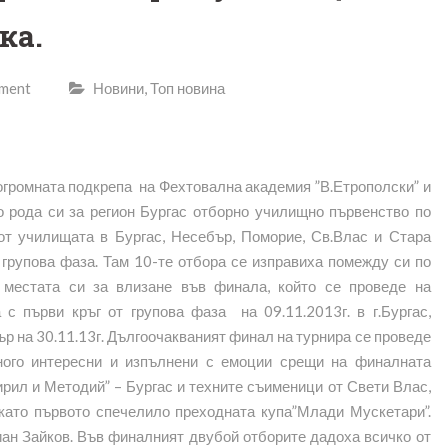
ка.
mment
Новини
,
Топ новина
огромната подкрепа на Фехтовална академия ”В.Етрополски” и
о рода си за регион Бургас отборно училищно първенство по
от училищата в Бургас, Несебър, Поморие, Св.Влас и Стара
 групова фаза. Там 10-те отбора се изправиха помежду си по
т местата си за влизане във финала, който се проведе на
с първи кръг от групова фаза на 09.11.2013г. в г.Бургас,
ър на 30.11.13г. Дългоочакваният финал на турнира се проведе
много интересни и изпълнени с емоции срещи на финалната
рил и Методий” – Бургас и техните съименици от Свети Влас,
като първото спечелило преходната купа”Млади Мускетари”.
иан Зайков. Във финалният двубой отборите дадоха всичко от