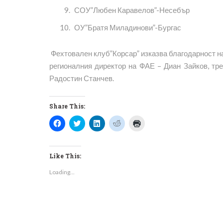
СОУ”Любен Каравелов”-Несебър
ОУ”Братя Миладинови”-Бургас
Фехтовален клуб”Корсар” изказва благодарност на 
регионалния директор на ФАЕ – Диан Зайков, тре
Радостин Станчев.
Share This:
Click
Click
Click
Click
Click
to
to
to
to
to
share
share
share
share
print
on
on
on
on
(Opens
Facebook
Twitter
LinkedIn
Reddit
in
(Opens
(Opens
(Opens
(Opens
new
Like This:
in
in
in
in
window)
new
new
new
new
Loading...
window)
window)
window)
window)