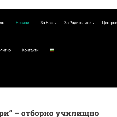
ло
Новини
За Нас
За Родителите
Центро
питно
Контакти
ри“ – отборно училищно