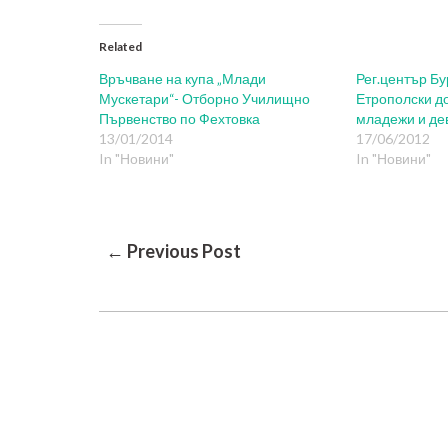
Related
Връчване на купа „Млади
Рег.център Бу
Мускетари“- Отборно Училищно
Етрополски до
Първенство по Фехтовка
младежи и дев
13/01/2014
17/06/2012
In "Новини"
In "Новини"
Post
← Previous Post
Navigation