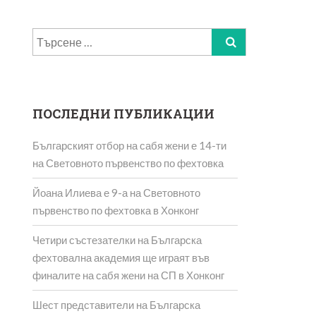
Търсене
за:
ПОСЛЕДНИ ПУБЛИКАЦИИ
Българският отбор на сабя жени е 14-ти
на Световното първенство по фехтовка
Йоана Илиева е 9-а на Световното
първенство по фехтовка в Хонконг
Четири състезателки на Българска
фехтовална академия ще играят във
финалите на сабя жени на СП в Хонконг
Шест представители на Българска