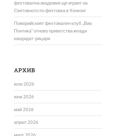
фехтовална академия ще играят на
Световното по фехтовка в Хонконг
Поморийският фехтовален клуб „Виа
Понтика” отново приветства млади
кандидат-рицари
АРХИВ
юли 2026
юни 2026
май 2026
април 2026
март 2026