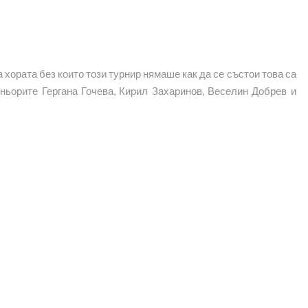
хората без които този турнир нямаше как да се състои това са
ньорите Гергана Гочева, Кирил Захаринов, Веселин Добрев и