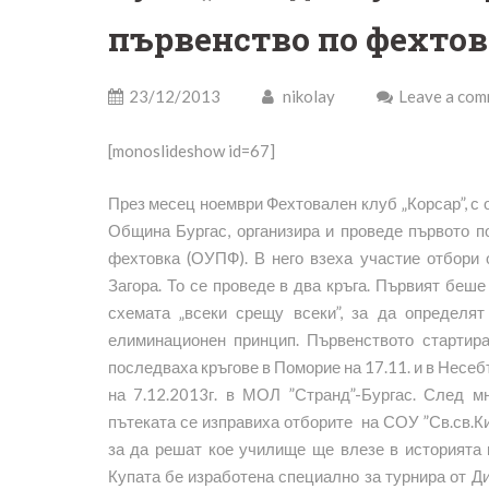
първенство по фехтов
23/12/2013
nikolay
Leave a co
[monoslideshow id=67]
През месец ноември Фехтовален клуб „Корсар”, с 
Община Бургас, организира и проведе първото п
фехтовка (ОУПФ). В него взеха участие отбори 
Загора.
То се проведе в два кръга. Първият беше
схемата „всеки срещу всеки”, за да определя
елиминационен принцип. Първенството стартира 
последваха кръгове в Поморие на 17.11. и в Несеб
на 7.12.2013г. в МОЛ ”Странд”-Бургас. След 
пътеката се изправиха отборите на СОУ ”Св.св.Ки
за да решат кое училище ще влезе в историята 
Купата бе изработена специално за турнира от Д