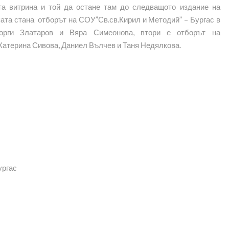
та витрина и той да остане там до следващото издание на
пата стана отборът на СОУ”Св.св.Кирил и Методий” – Бургас в
еорги Златаров и Вяра Симеонова, втори е отборът на
Катерина Сивова, Даниел Вълчев и Таня Недялкова.
ургас