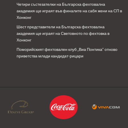
Четири състезателки на Българска фехтовална
академия ще играят във финалите на сабя жени на СП в
Хонконг
Шест представители на Българска фехтовална
академия ще играят на Световното по фехтовка в
Хонконг
Поморийският фехтовален клуб „Виа Понтика” отново
приветства млади кандидат-рицари