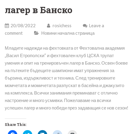
лагер в Банско
20/08/2022
rosichess
Leave a
comment
Новини начална страница
Младите надежди на фехтовката от Фехтовална академия
„Васил Етрополски“ и фехтовален клуб ЦСКА трупат
умения и опит на тренировъчен лагер в Банско. Освен боеве
на пътеките бъдещите шампиони имат упражнения за
бързина, издържливост и техника. След тренировките
момчетата и момичетата разпускат в басейна и джакузито
на комплекса. Всички занимания преминават с отлично
настроение и много усмивки. Пожелаваме на всички
успешен лагер и много победи през задаващия се нов сезон!
Share This:
Click
Click
Click
Click
Click