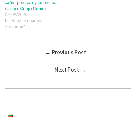
сабя тренират усилено на
лагер в Спорт Палас
07/09/2020
In "Новини начална
страница"
Post
← Previous Post
Next Post →
Navigation