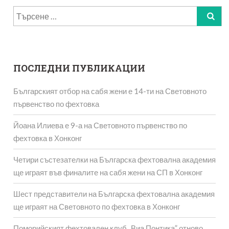
Търсене
за:
ПОСЛЕДНИ ПУБЛИКАЦИИ
Българският отбор на сабя жени е 14-ти на Световното
първенство по фехтовка
Йоана Илиева е 9-а на Световното първенство по
фехтовка в Хонконг
Четири състезателки на Българска фехтовална академия
ще играят във финалите на сабя жени на СП в Хонконг
Шест представители на Българска фехтовална академия
ще играят на Световното по фехтовка в Хонконг
Поморийският фехтовален клуб „Виа Понтика” отново