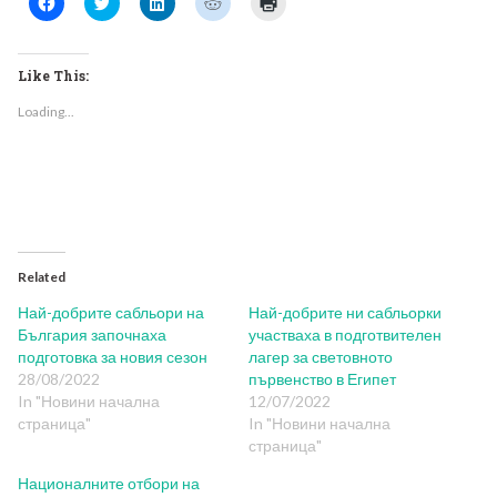
to
to
to
to
to
share
share
share
share
print
on
on
on
on
(Opens
Facebook
Twitter
LinkedIn
Reddit
in
(Opens
(Opens
(Opens
(Opens
new
Like This:
in
in
in
in
window)
new
new
new
new
Loading...
window)
window)
window)
window)
Related
Най-добрите сабльори на
Най-добрите ни сабльорки
България започнаха
участваха в подготвителен
подготовка за новия сезон
лагер за световното
28/08/2022
първенство в Египет
In "Новини начална
12/07/2022
страница"
In "Новини начална
страница"
Националните отбори на