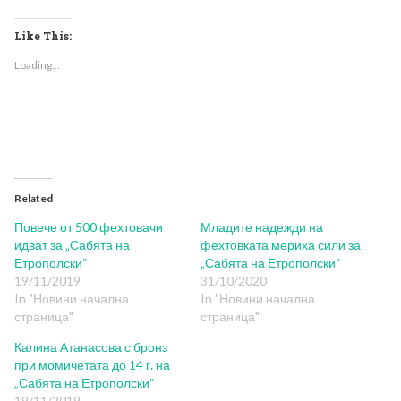
on
on
on
on
(Opens
Facebook
Twitter
LinkedIn
Reddit
in
(Opens
(Opens
(Opens
(Opens
new
Like This:
in
in
in
in
window)
new
new
new
new
Loading...
window)
window)
window)
window)
Related
Повече от 500 фехтовачи
Младите надежди на
идват за „Сабята на
фехтовката мериха сили за
Етрополски“
„Сабята на Етрополски“
19/11/2019
31/10/2020
In "Новини начална
In "Новини начална
страница"
страница"
Калина Атанасова с бронз
при момичетата до 14 г. на
„Сабята на Етрополски“
19/11/2019