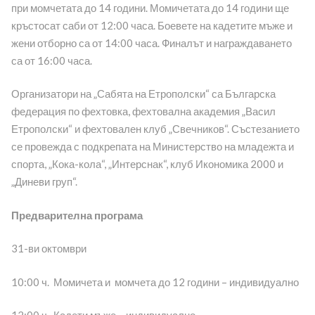
при момчетата до 14 години. Момичетата до 14 години ще
кръстосат саби от 12:00 часа. Боевете на кадетите мъже и
жени отборно са от 14:00 часа. Финалът и награждаването
са от 16:00 часа.
Организатори на „Сабята на Етрополски“ са Българска
федерация по фехтовка, фехтовална академия „Васил
Етрополски“ и фехтовален клуб „Свечников“. Състезанието
се провежда с подкрепата на Министерство на младежта и
спорта, „Кока-кола“, „Интерснак“, клуб Икономика 2000 и
„Диневи груп“.
Предварителна програма
31-ви октомври
10:00 ч. Момичета и момчета до 12 години – индивидуално