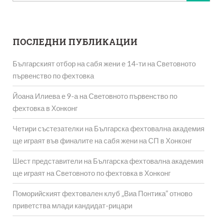
за:
ПОСЛЕДНИ ПУБЛИКАЦИИ
Българският отбор на сабя жени е 14-ти на Световното
първенство по фехтовка
Йоана Илиева е 9-а на Световното първенство по
фехтовка в Хонконг
Четири състезателки на Българска фехтовална академия
ще играят във финалите на сабя жени на СП в Хонконг
Шест представители на Българска фехтовална академия
ще играят на Световното по фехтовка в Хонконг
Поморийският фехтовален клуб „Виа Понтика” отново
приветства млади кандидат-рицари