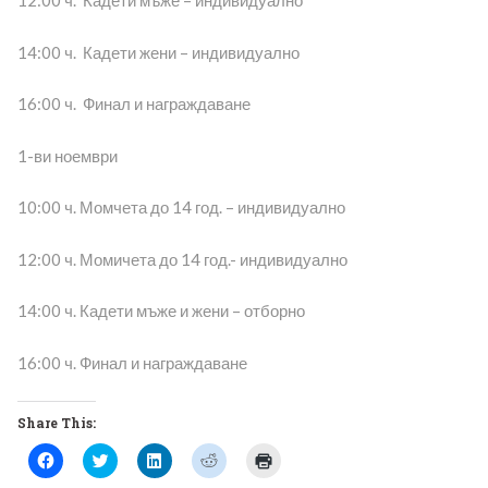
12:00 ч. Кадети мъже – индивидуално
14:00 ч. Кадети жени – индивидуално
16:00 ч. Финал и награждаване
1-ви ноември
10:00 ч. Момчета до 14 год. – индивидуално
12:00 ч. Момичета до 14 год.- индивидуално
14:00 ч. Кадети мъже и жени – отборно
16:00 ч. Финал и награждаване
Share This:
Click
Click
Click
Click
Click
to
to
to
to
to
share
share
share
share
print