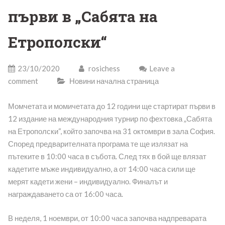
първи в „Сабята на
Етрополски“
23/10/2020
rosichess
Leave a
comment
Новини начална страница
Момчетата и момичетата до 12 години ще стартират първи в
12 издание на международния турнир по фехтовка „Сабята
на Етрополски“, който започва на 31 октомври в зала София.
Според предварителната програма те ще излязат на
пътеките в 10:00 часа в събота. След тях в бой ще влязат
кадетите мъже индивидуално, а от 14:00 часа сили ще
мерят кадети жени – индивидуално. Финалът и
награждаването са от 16:00 часа.
В неделя, 1 ноември, от 10:00 часа започва надпреварата