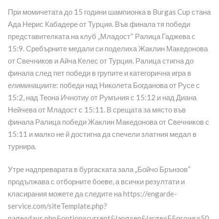
При момичетата до 15 години шампионка в Burgas Cup стана
Ада Нерис Кабадере от Турция. Във финала тя победи
представителката на клуб „Младост“ Ралица Гаджева с
15:9. Сребърните медали си поделиха Жаклин Македонова
от Свечников и Айча Келес от Турция. Ралица стигна до
финала след пет победи в групите и категорична игра в
елиминациите: победи над Николета Богданова от Русе с
15:2, над Теона Ичнотиу от Румъния с 15:12 и над Диана
Нейчева от Младост с 15:11. В срещата за място във
финала Ралица победи Жаклин Македонова от Свечников с
15:11 и малко не й достигна да спечели златния медал в
турнира.
Утре надпреварата в бургаската зала „Бойчо Брънзов“
продължава с отборните боеве, а всички резултати и
класирания можете да следите на https://engarde-
service.com/siteTemplate.php?
page=days.php&option=current&lang=en&large=E&nrows=50.