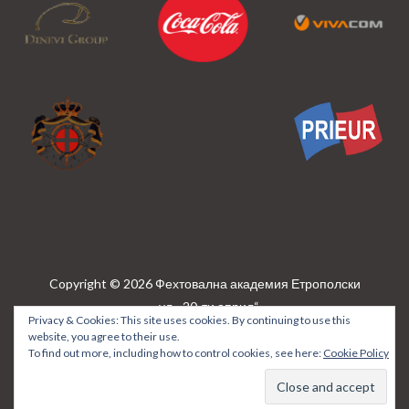
Copyright © 2026 Фехтовална академия Етрополски
ул. „20-ти април“
Privacy & Cookies: This site uses cookies. By continuing to use this
N:13 · София · България · България
+359888703748 /
website, you agree to their use.
+359888277103
info@bulfencingacademy.com
To find out more, including how to control cookies, see here:
Cookie Policy
Privacy policy