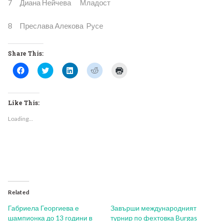
7 Диана Нейчева Младост
8 Преслава Алекова Русе
Share This:
Click
Click
Click
Click
Click
to
to
to
to
to
share
share
share
share
print
on
on
on
on
(Opens
Facebook
Twitter
LinkedIn
Reddit
in
(Opens
(Opens
(Opens
(Opens
new
Like This:
in
in
in
in
window)
new
new
new
new
Loading...
window)
window)
window)
window)
Related
Габриела Георгиева е
Завърши международният
шампионка до 13 години в
турнир по фехтовка Burgas