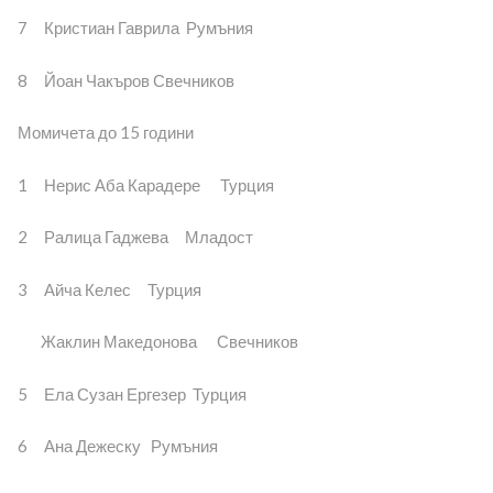
7 Кристиан Гаврила Румъния
8 Йоан Чакъров Свечников
Момичета до 15 години
1 Нерис Аба Карадере Турция
2 Ралица Гаджева Младост
3 Айча Келес Турция
Жаклин Македонова Свечников
5 Ела Сузан Ергезер Турция
6 Ана Дежеску Румъния