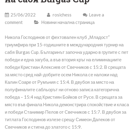
25/06/2022
rosichess
Leave a
comment
Новини начална страница
Никола Господинов от фехтовален клуб „Младост“
триумфира при 15-годишните в международния турнир на
сабя Burgas Cup. Българинът започна ударно в групите с пет
победи и една загуба, а във втория кръг на елиминациите
победи Кристиан Алексиев от Свечников с 15:2. В срещата
за място сред най-добрите осем Никола се наложи над
Калин Соаре от Румъния с 15:4. В двубоя за място на
полуфиналите сабльорът ни отново записа категорична
победа – 15:4 над Кристиян Бойков от Русе. В срещата за
място във финала Никола демонстрира спокойствие и класа
и победи Станимир Пелов от Свечников с 15:7. В двубоя за
титлата Господинов излезе срещу Симеон Далеков от
Свечников и стигна до златото с 15:9.