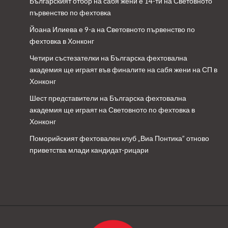
Българският отбор на сабя жени е 14-ти на Световното
първенство по фехтовка
Йоана Илиева е 9-а на Световното първенство по
фехтовка в Хонконг
Четири състезателки на Българска фехтовална
академия ще играят във финалите на сабя жени на СП в
Хонконг
Шест представители на Българска фехтовална
академия ще играят на Световното по фехтовка в
Хонконг
Поморийският фехтовален клуб „Виа Понтика” отново
приветства млади кандидат-рицари