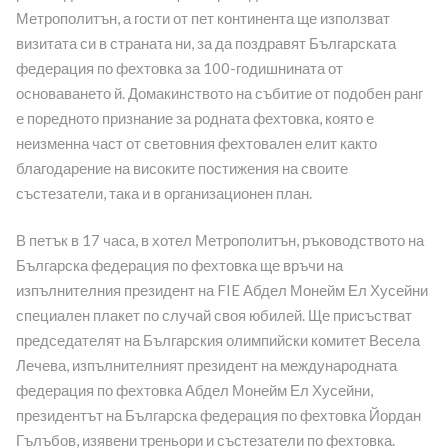
Метрополитън, а гости от пет континента ще използват
визитата си в страната ни, за да поздравят Българската
федерация по фехтовка за 100-годишнината от
основаването й. Домакинството на събитие от подобен ранг
е поредното признание за родната фехтовка, която е
неизменна част от световния фехтовален елит както
благодарение на високите постижения на своите
състезатели, така и в организационен план.
В петък в 17 часа, в хотел Метрополитън, ръководството на
Българска федерация по фехтовка ще връчи на
изпълнителния президент на FIE Абдел Монейм Ел Хусейни
специален плакет по случай своя юбилей. Ще присъстват
председателят на Българския олимпийски комитет Весела
Лечева, изпълнителният президент на международната
федерация по фехтовка Абдел Монейм Ел Хусейни,
президентът на Българска федерация по фехтовка Йордан
Гълъбов, изявени треньори и състезатели по фехтовка.