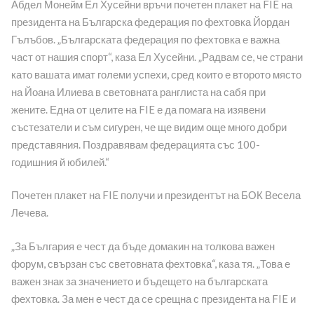
Абдел Монейм Ел Хусейни връчи почетен плакет на FIE на
президента на Българска федерация по фехтовка Йордан
Гълъбов. „Българската федерация по фехтовка е важна
част от нашия спорт“, каза Ел Хусейни. „Радвам се, че страни
като вашата имат големи успехи, сред които е второто място
на Йоана Илиева в световната ранглиста на сабя при
жените. Една от целите на FIE е да помага на изявени
състезатели и съм сигурен, че ще видим още много добри
представяния. Поздравявам федерацията със 100-
годишния й юбилей.“
Почетен плакет на FIE получи и президентът на БОК Весела
Лечева.
„За България е чест да бъде домакин на толкова важен
форум, свързан със световната фехтовка“, каза тя. „Това е
важен знак за значението и бъдещето на българската
фехтовка. За мен е чест да се срещна с президента на FIE и