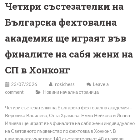
Четири състезателки на
Българска фехтовална
академия ще играят във
финалите на сабя жени на
СП в Хонконг
23/07/2026
rosichess
Leave a
comment
Новини начална страница
Четири състезателки на Българска фехтовална академия –
Вероника Василева, Олга Храмова, Емма Нейкова и Йоана
Илиева ще играят във финалите на сабя жени индивидуално
на Световното първенство по фехтовка в Хонконг. В
шампионата участват 140 състезателки от 48 държави.