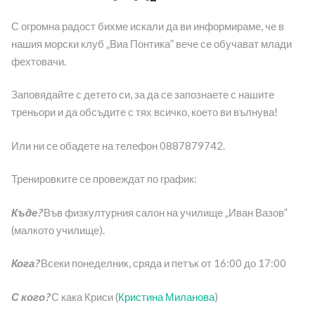
С огромна радост бихме искали да ви информираме, че в
нашия морски клуб „Виа Понтика” вече се обучават млади
фехтовачи.
Заповядайте с детето си, за да се запознаете с нашите
треньори и да обсъдите с тях всичко, което ви вълнува!
Или ни се обадете на телефон 0887879742.
Тренировките се провеждат по график:
Къде?
Във физкултурния салон на училище „Иван Вазов”
(малкото училище).
Кога?
Всеки понеделник, сряда и петък от 16:00 до 17:00
С кого?
С кака Криси (
Кристина Миланова
)