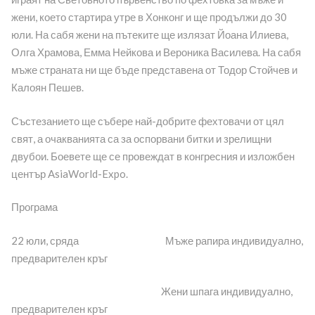
жени, което стартира утре в Хонконг и ще продължи до 30
юли. На сабя жени на пътеките ще излязат Йоана Илиева,
Олга Храмова, Емма Нейкова и Вероника Василева. На сабя
мъже страната ни ще бъде представена от Тодор Стойчев и
Калоян Пешев.
Състезанието ще събере най-добрите фехтовачи от цял
свят, а очакванията са за оспорвани битки и зрелищни
двубои. Боевете ще се провеждат в конгресния и изложбен
център AsiaWorld-Expo.
Програма
22 юли, сряда Мъже рапира индивидуално,
предварителен кръг
Жени шпага индивидуално,
предварителен кръг