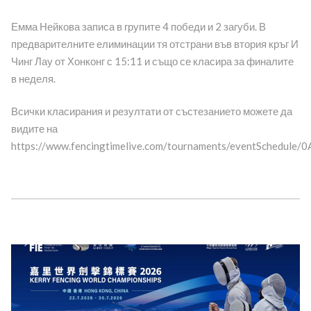
Емма Нейкова записа в групите 4 победи и 2 загуби. В
предварителните елиминации тя отстрани във втория кръг И
Чинг Лау от Хонконг с 15:11 и също се класира за финалите
в неделя.
Всички класирания и резултати от състезанието можете да
видите на
https://www.fencingtimelive.com/tournaments/eventSched