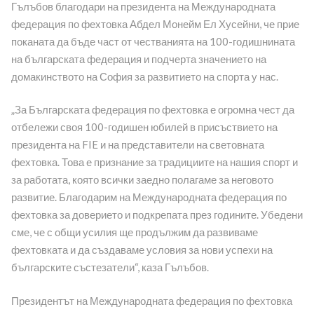
Гълъбов благодари на президента на Международната
федерация по фехтовка Абдел Монейм Ел Хусейни, че прие
поканата да бъде част от честванията на 100-годишнината
на българската федерация и подчерта значението на
домакинството на София за развитието на спорта у нас.
„За Българската федерация по фехтовка е огромна чест да
отбележи своя 100-годишен юбилей в присъствието на
президента на FIE и на представители на световната
фехтовка. Това е признание за традициите на нашия спорт и
за работата, която всички заедно полагаме за неговото
развитие. Благодарим на Международната федерация по
фехтовка за доверието и подкрепата през годините. Убедени
сме, че с общи усилия ще продължим да развиваме
фехтовката и да създаваме условия за нови успехи на
българските състезатели“, каза Гълъбов.
Президентът на Международната федерация по фехтовка