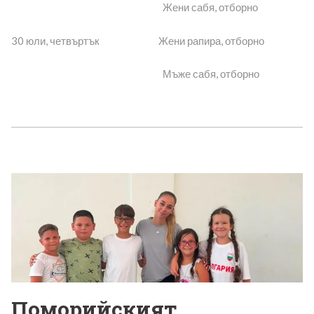
Жени сабя, отборно
30 юли, четвъртък Жени рапира, отборно
Мъже сабя, отборно
Поморийският