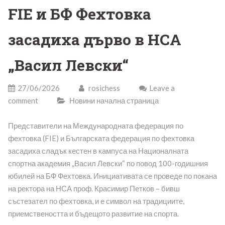
FIE и БФ Фехтовка
засадиха дърво в НСА
„Васил Левски“
27/06/2026
rosichess
Leave a
comment
Новини начална страница
Представители на Международната федерация по
фехтовка (FIE) и Българската федерация по фехтовка
засадиха сладък кестен в кампуса на Националната
спортна академия „Васил Левски“ по повод 100-годишния
юбилей на БФ Фехтовка. Инициативата се проведе по покана
на ректора на НСА проф. Красимир Петков – бивш
състезател по фехтовка, и е символ на традициите,
приемствеността и бъдещото развитие на спорта.