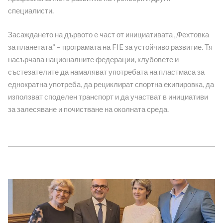
специалисти.
Засаждането на дървото е част от инициативата „Фехтовка
за планетата“ – програмата на FIE за устойчиво развитие. Тя
насърчава националните федерации, клубовете и
състезателите да намаляват употребата на пластмаса за
еднократна употреба, да рециклират спортна екипировка, да
използват споделен транспорт и да участват в инициативи
за залесяване и почистване на околната среда.