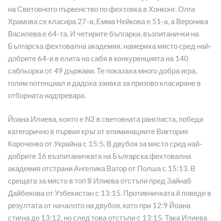
на Световното първенство по фехтовка в Хонконг. Олга
Храмова се класира 27-а, Емма Нейкова е 51-а, а Вероника
Василева е 64-та. И четирите българки, възпитанички на
Българска фехтовална академия, намериха място сред най-
добрите 64-и в елита на сабя в конкуренцията на 140
сабльорки от 49 държави. Те показаха много добра игра,
голям потенциал и дадоха заявка за призово класиране в
отборната надпревара.
Йоана Илиева, която е N2 в световната ранглиста, победи
категорично в първия кръг от елиминациите Виктория
Короченко от Украйна с 15:5. В двубоя за място сред най-
добрите 16 възпитаничката на Българска фехтовална
академия отстрани Ангелика Ватор от Полша с 15:13. В
срещата за място в топ 8 Илиева отстъпи пред Зайнаб
Дайбекова от Узбекистан с 13:15. Противничката й поведе в
резултата от началото на двубоя, като при 12:9 Йоана
стигна до 13:12, но след това отстъпи с 13:15. Така Илиева