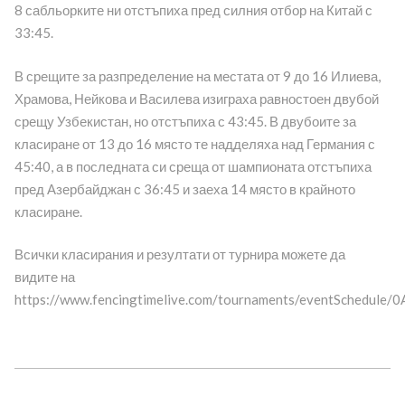
8 сабльорките ни отстъпиха пред силния отбор на Китай с
33:45.
В срещите за разпределение на местата от 9 до 16 Илиева,
Храмова, Нейкова и Василева изиграха равностоен двубой
срещу Узбекистан, но отстъпиха с 43:45. В двубоите за
класиране от 13 до 16 място те надделяха над Германия с
45:40, а в последната си среща от шампионата отстъпиха
пред Азербайджан с 36:45 и заеха 14 място в крайното
класиране.
Всички класирания и резултати от турнира можете да
видите на
https://www.fencingtimelive.com/tournaments/eventSched