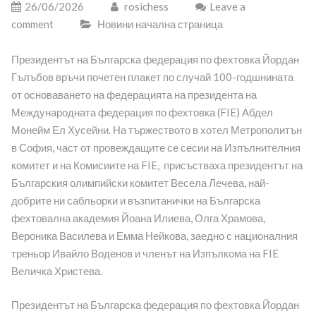
26/06/2026
rosichess
Leave a
comment
Новини начална страница
Президентът на Българска федерация по фехтовка Йордан
Гълъбов връчи почетен плакет по случай 100-годшнината
от основаването на федерацията на президента на
Международната федерация по фехтовка (FIE) Абдел
Монейм Ел Хусейни. На тържеството в хотел Метрополитън
в София, част от провеждащите се сесии на Изпълнителния
комитет и на Комисиите на FIE, присъстваха президентът на
Българския олимпийски комитет Весела Лечева, най-
добрите ни сабльорки и възпитанички на Българска
фехтовална академия Йоана Илиева, Олга Храмова,
Вероника Василева и Емма Нейкова, заедно с националния
треньор Ивайло Воденов и членът на Изпълкома на FIE
Величка Христева.
Президентът на Българска федерация по фехтовка Йордан