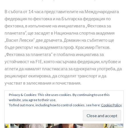
В събота от 14 часа представителите на Международната
федерация по фехтовка и на Българска федерация по
фехтовка, в изпълнение на инициативата „Фехтовка за
планетата“, ще засадят в Национална спортна академия
„Васил Левски“ две дръвчета. Домакин на събитието ще
бъде ректорът на академията проф. Красимир Петков.
„Фехтовка за планетата“ е глобална инициатива за
устойчивост на FIE, която насърчава федерации, клубове и
атлети да намалят пластмасата за еднократна употреба, да
рециклират екипировка, да споделят транспорт и да
участват в залесявания и почиствания.
Privacy & Cookies: This site uses cookies. By continuing to use this
website, you agree to their use.
To find out more, including how to control cookies, see here:
Cookie Policy