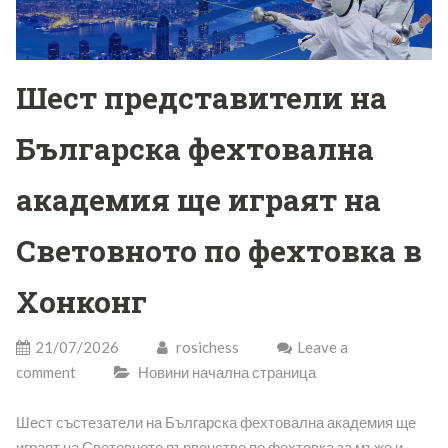
Шест представители на
Българска фехтовална
академия ще играят на
Световното по фехтовка в
Хонконг
21/07/2026
rosichess
Leave a
comment
Новини начална страница
Шест състезатели на Българска фехтовална академия ще
играят на Световното първенство по фехтовка за мъже и