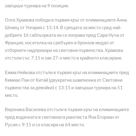
завърши турнира на 9 позиция.
Олга Храмова победи в първия кръг от елиминациите Анна
Шпиец от Унгария с 15:14. В срещата за място сред най-
добрите 16 сабльорката ни се изправи пред Сара Нуча от
Франция, носителка на сребърен и бронзов медал от
отборните надпревари на световни първенства. Храмова
отстъпи със 7:15 и зае 27-о място в крайното класиране.
Емма Нейкова отстъпи в първия кръг на елиминациите пред
Кимиао Пан от Китай (двукратна шампионка от Световни
първенства за девойки) с 13:15 и завърши турнира на 51
място.
Вероника Василева отстъпи в първия кръг на елиминациите
пред водачката в световната ранглиста Яна Егориан от
Русия с 9:15 и се класира на 64 място.