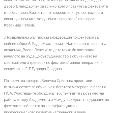
дърво. Благодаря ви за всичко, което правите за фехтовката
и за България. Вие оставяте корените си тук и се надявам
винаги да помните, че тук имате приятели“, каза проф.
Красимир Петков.
„Поздравявам Българската федерация по фехтовка за
нейния юбилей. Радвам се, че сме в Националната спортна
академия „Васил Левски“, където може би поставяме
началото на бъдещо сътрудничество в обучението на
състезатели и треньори по фехтовка“, заяви генералният
секретар на FIE Гулнора Саидова.
По време на срещата Величка Христева представи
възможностите за обучение и богатата материална база на
НСА. Участниците обсъдиха перспективите за съвместна
работа между Академията и Международната федерация по
фехтовка в областта на квалификацията и
професионалното развитие на треньори и други