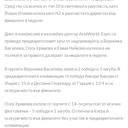
Сред тях са всички от топ 10 в световната ранглиста, като
Йоана Илиева влиза като N2 в ранглистата директно във
финалите в неделя.
Днес в конгресния и изложбен център AsiaWorld-Expo се
проведе предварителният кръг от надпреварата, а Вероника
Василева, Олга Храмова и Емма Нейкова излязоха на
пътеките за правото да играят за медалите в неделя.
В групите Вероника Василева записа 2 победи и 3 загуби. В
предварителните елиминации тя победи Аакхри Аакхри от
Индия с 15:6 и Деспина Георгиаду от Гърция с 15:9 и си
осигури място във финалите.
Олга Храмова излезе от групите с 14-ти резултат от всички
фехтовачки – 5 победи и 1 загуба. Отличната й игра й
осигури място във финалите без участие в предварителните
елиминации.