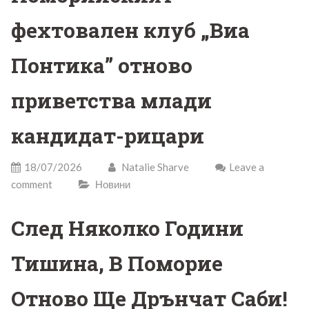
фехтовален клуб „Виа
Понтика” отново
приветства млади
кандидат-рицари
18/07/2026
Natalie Sharve
Leave a
comment
Новини
След Няколко Години
Тишина, В Поморие
Отново Ще Дрънчат Саби!