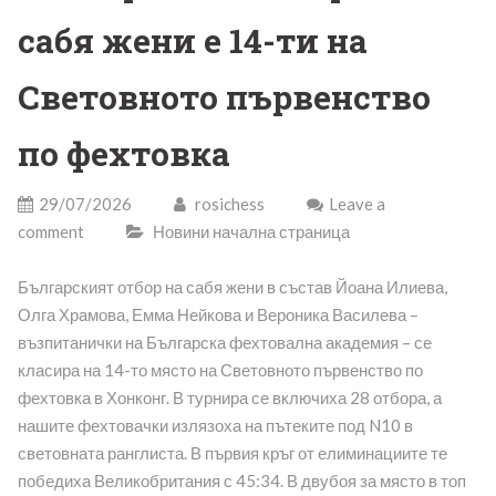
сабя жени е 14-ти на
Световното първенство
по фехтовка
29/07/2026
rosichess
Leave a
comment
Новини начална страница
Българският отбор на сабя жени в състав Йоана Илиева,
Олга Храмова, Емма Нейкова и Вероника Василева –
възпитанички на Българска фехтовална академия – се
класира на 14-то място на Световното първенство по
фехтовка в Хонконг. В турнира се включиха 28 отбора, а
нашите фехтовачки излязоха на пътеките под N10 в
световната ранглиста. В първия кръг от елиминациите те
победиха Великобритания с 45:34. В двубоя за място в топ