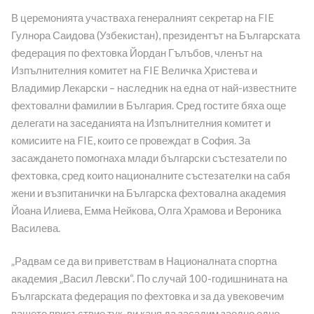
В церемонията участваха генералният секретар на FIE
Гулнора Саидова (Узбекистан), президентът на Българската
федерация по фехтовка Йордан Гълъбов, членът на
Изпълнителния комитет на FIE Величка Христева и
Владимир Лекарски – наследник на една от най-известните
фехтовални фамилии в България. Сред гостите бяха още
делегати на заседанията на Изпълнителния комитет и
комисиите на FIE, които се провеждат в София. За
засаждането помогнаха млади български състезатели по
фехтовка, сред които националните състезателки на сабя
жени и възпитанички на Българска фехтовална академия
Йоана Илиева, Емма Нейкова, Олга Храмова и Вероника
Василева.
„Радвам се да ви приветствам в Националната спортна
академия „Васил Левски“. По случай 100-годишнината на
Българската федерация по фехтовка и за да увековечим
вашето присъствие тук, ви каня да засадим заедно едно