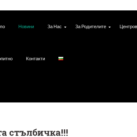
ло
Новини
За Нас
За Родителите
Центро
питно
Контакти
а стълбичка!!!