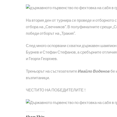
На втория ден от турнира се проведе и отборното 
отбора на „Свечников“. В полуфиналните срещи „Св
победи отборът на „Тракия“.
След много оспорвани схватки държавен шампион 
Бурнев и Стефан Стефанов, а сребърните отличия
и Георги Георгиев.
Треньорът на състезателите
Ивайло Воденов
бе 
възпитаници.
ЧЕСТИТО НА ПОБЕДИТЕЛИТЕ !
Share This: