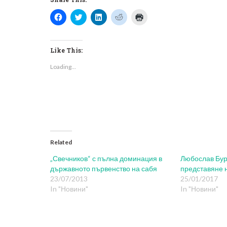
Click
Click
Click
Click
Click
to
to
to
to
to
share
share
share
share
print
on
on
on
on
(Opens
Facebook
Twitter
LinkedIn
Reddit
in
(Opens
(Opens
(Opens
(Opens
new
Like This:
in
in
in
in
window)
new
new
new
new
Loading...
window)
window)
window)
window)
Related
„Свечников“ с пълна доминация в
Любослав Бур
държавното първенство на сабя
представяне 
23/07/2013
25/01/2017
In "Новини"
In "Новини"