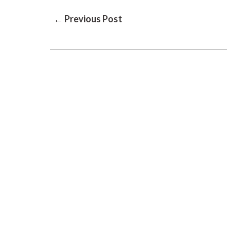
Post
← Previous Post
Navigation