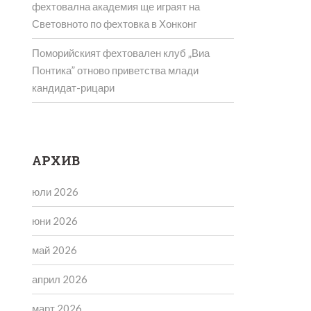
фехтовална академия ще играят на
Световното по фехтовка в Хонконг
Поморийският фехтовален клуб „Виа
Понтика” отново приветства млади
кандидат-рицари
АРХИВ
юли 2026
юни 2026
май 2026
април 2026
март 2026