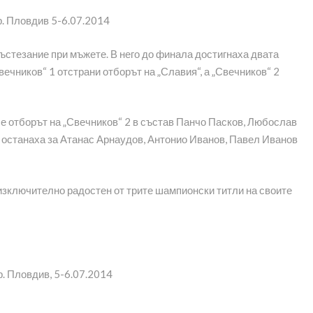
състезание при мъжете. В него до финала достигнаха двата
ечников“ 1 отстрани отборът на „Славия“, а „Свечников“ 2
е отборът на „Свечников“ 2 в състав Панчо Пасков, Любослав
 останаха за Атанас Арнаудов, Антонио Иванов, Павел Иванов
изключително радостен от трите шампионски титли на своите