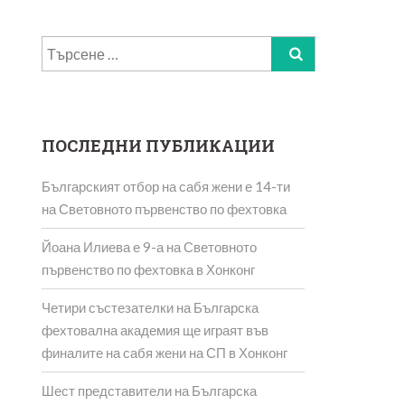
Търсене
за:
ПОСЛЕДНИ ПУБЛИКАЦИИ
Българският отбор на сабя жени е 14-ти
на Световното първенство по фехтовка
Йоана Илиева е 9-а на Световното
първенство по фехтовка в Хонконг
Четири състезателки на Българска
фехтовална академия ще играят във
финалите на сабя жени на СП в Хонконг
Шест представители на Българска