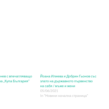
нев с впечатляващо
Йоана Илиева и Добрин Гьонов със
на „Купа България“
злато на държавното първенство
на сабя / мъже и жени
05/06/2021
In "Новини начална страница"