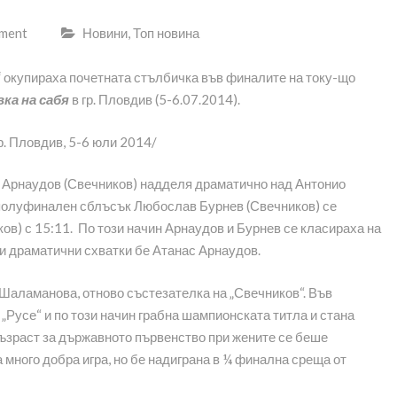
mment
Новини
,
Топ новина
“
окупираха почетната стълбичка във финалите на току-що
ка на сабя
в гр. Пловдив (5-6.07.2014).
 Арнаудов (Свечников) надделя драматично над Антонио
я полуфинален сблъсък Любослав Бурнев (Свечников) се
ов) с 15:11. По този начин Арнаудов и Бурнев се класираха на
 и драматични схватки бе Атанас Арнаудов.
Шаламанова, отново състезателка на „Свечников“. Във
Русе“ и по този начин грабна шампионската титла и стана
ъзраст за държавното първенство при жените се беше
 много добра игра, но бе надиграна в ¼ финална среща от