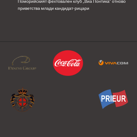
Поморийският фехтовален клуб „Виа Понтика” отново
приветства млади кандидат-рицари