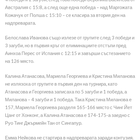
Австралия с 15:8, а след още една победа – над Маргожата
Кожачук от Полша с 15:10 – се класира за втория ден на
надпреварата.
Белослава Иванова също излезе от групите след 3 победи и
3 загуби, но в първия кръг от елиминациите отстъпи пред
Аинхоа Перес от Испания с 12:15 и завърши състезанието
на 126 място.
Калина Атанасова, Мариела Георгиева и Кристина Миланова
не излязоха от групите в първия ден на турнира, като
Атанасова и Георгиева записаха по 5 загуби и 1 победа, а
Миланова – 4 загуби и 1 победа. Така Кристина Миланова е
157, Мариела Георгиева разделя 165-166 място с Чинг Йет
Цанг от Хонконг, а Калина Атанасова е 174-175-а заедно с
Руо Тинг Джърмейн Тан от Сингапур.
Емма Нейкова не стартира в надпреварата заради контузия.