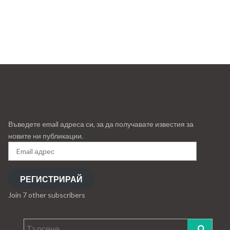
Въведете email адреса си, за да получавате известия за
новите ни публикации.
Email
адрес
РЕГИСТРИРАЙ
Join 7 other subscribers
Търсене