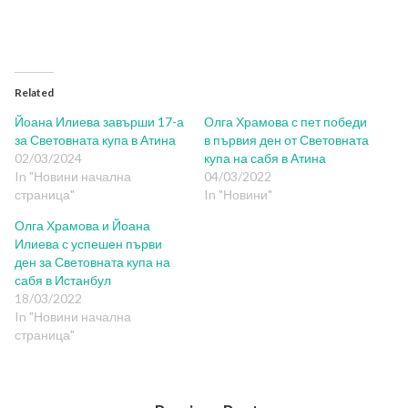
Related
Йоана Илиева завърши 17-а
Олга Храмова с пет победи
за Световната купа в Атина
в първия ден от Световната
02/03/2024
купа на сабя в Атина
In "Новини начална
04/03/2022
страница"
In "Новини"
Олга Храмова и Йоана
Илиева с успешен първи
ден за Световната купа на
сабя в Истанбул
18/03/2022
In "Новини начална
страница"