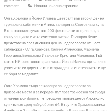
comment
Новини начална страница
Олга Храмова и Йоана Илиева ще играят във втория ден на
турнира на сабя жени в Атина, валиден за Световната купа.
В състезанието участват 200 фехтовачки от цял свят, а
конкуренцията е изключително висока. България беше
представена през днешния ден на надпреварата от шест
сабльорки – Олга Храмова, Калина Атанасова, Мариела
Георгиева, Белослава Иванова и Кристина Миланова. Тъй
като е N9 в световната ранглиста, Йоана Илиева ще започне
участието си директно във втория ден на състезанието и ще
се бори за медалите.
Олга Храмова също се класира за надпреварата за
призовите места и за пореден път през този сезон потвърди
отличната си форма. Тя преодоля първия ден от Акрополис
куп и влезе сред най-добрите 64. В групите Храмова записа
4 победи и 2 загуби, след това победи Вероника Василева от