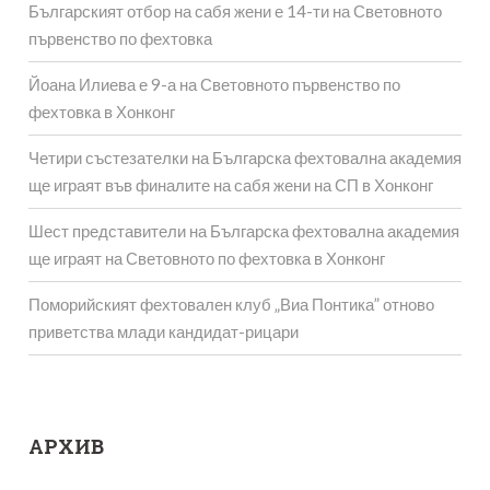
Българският отбор на сабя жени е 14-ти на Световното
първенство по фехтовка
Йоана Илиева е 9-а на Световното първенство по
фехтовка в Хонконг
Четири състезателки на Българска фехтовална академия
ще играят във финалите на сабя жени на СП в Хонконг
Шест представители на Българска фехтовална академия
ще играят на Световното по фехтовка в Хонконг
Поморийският фехтовален клуб „Виа Понтика” отново
приветства млади кандидат-рицари
АРХИВ