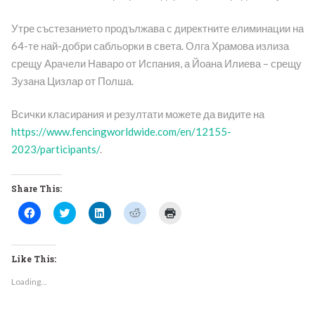
Утре състезанието продължава с директните елиминации на
64-те най-добри сабльорки в света. Олга Храмова излиза
срещу Арачели Наваро от Испания, а Йоана Илиева – срещу
Зузана Цизлар от Полша.
Всички класирания и резултати можете да видите на
https://www.fencingworldwide.com/en/12155-
2023/participants/
.
Share This:
Click
Click
Click
Click
Click
to
to
to
to
to
share
share
share
share
print
on
on
on
on
(Opens
Facebook
Twitter
LinkedIn
Reddit
in
(Opens
(Opens
(Opens
(Opens
new
Like This:
in
in
in
in
window)
new
new
new
new
Loading...
window)
window)
window)
window)