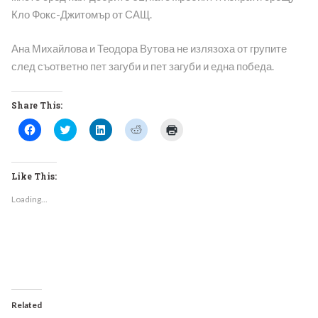
Кло Фокс-Джитомър от САЩ.
Ана Михайлова и Теодора Вутова не излязоха от групите
след съответно пет загуби и пет загуби и една победа.
Share This:
Click
Click
Click
Click
Click
to
to
to
to
to
share
share
share
share
print
on
on
on
on
(Opens
Facebook
Twitter
LinkedIn
Reddit
in
(Opens
(Opens
(Opens
(Opens
new
Like This:
in
in
in
in
window)
new
new
new
new
Loading...
window)
window)
window)
window)
Related