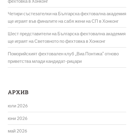
фехтовка в Хонконг
Четири състезателки на Българска фехтовална академия
ще играят във финалите на сабя жени на СП в Хонконг
Шест представители на Българска фехтовална академия
ще играят на Световното по фехтовка в Хонконг
Поморийският фехтовален клуб „Виа Понтика” отново
приветства млади кандидат-рицари
АРХИВ
юли 2026
юни 2026
май 2026