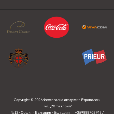
Copyright © 2026 Фехтовална академия Етрополски
ул. „20-ти април“
N:13 · София · България · България
+359888703748 /