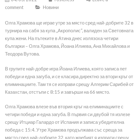
comment
Новини
Олга Храмова ще играе утре за място сред най-добрите 32 в
турнира на сабя за купа „Акрополис“, валиден за Световната
купа жени. На пътеките в Атина днес излязоха четири
българки – Олга Храмова, Йоана Илиева, Ана Михайлова и
Теодора Вутова.
В групите най-добре игра Йоана Илиева, която записа пет
победи и една загуба, и се класира директно за втори кръг от
елиминациите. Там тя се изправи срещу Алгерим Сарибей от
Казахстан, отстъпи с 8:15 и завърши на 66 място.
Олга Храмова влезе във втория кръг на елиминациите с
четири победи и една загуба. В първия си двубой тя излезе
срещу Итциар Галардо от Испания и записа убедителна
победа с 15:4. Утре Храмова продължава със среща за
място сред най-добрите 32, като жребият я изпрати срещу