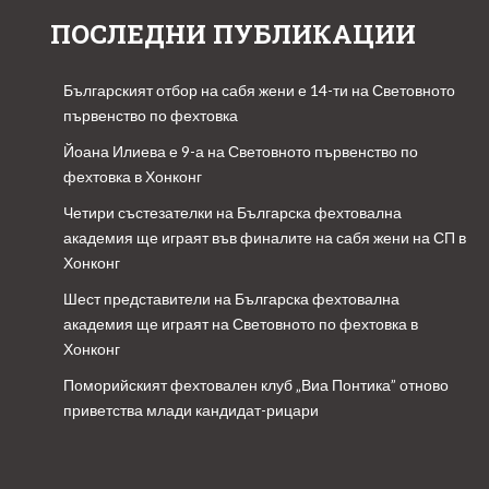
ПОСЛЕДНИ ПУБЛИКАЦИИ
Българският отбор на сабя жени е 14-ти на Световното
първенство по фехтовка
Йоана Илиева е 9-а на Световното първенство по
фехтовка в Хонконг
Четири състезателки на Българска фехтовална
академия ще играят във финалите на сабя жени на СП в
Хонконг
Шест представители на Българска фехтовална
академия ще играят на Световното по фехтовка в
Хонконг
Поморийският фехтовален клуб „Виа Понтика” отново
приветства млади кандидат-рицари