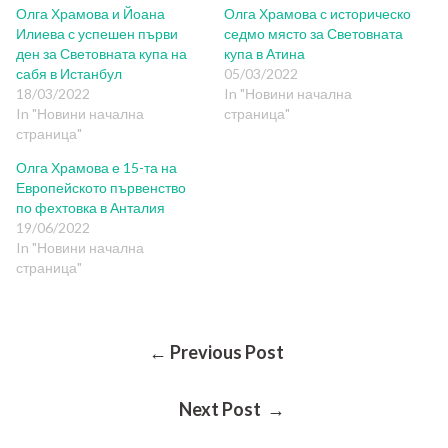
Олга Храмова и Йоана
Олга Храмова с историческо
Илиева с успешен първи
седмо място за Световната
ден за Световната купа на
купа в Атина
сабя в Истанбул
05/03/2022
18/03/2022
In "Новини начална
In "Новини начална
страница"
страница"
Олга Храмова е 15-та на
Европейското първенство
по фехтовка в Анталия
19/06/2022
In "Новини начална
страница"
Post
← Previous Post
Next Post →
Navigation