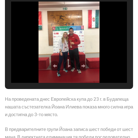
На проведената днес Европейска купа до 23 г. в Будапеща
нашата състезателка Йоана Илиева показа много силна игра
и достигна до 3-то място.
В предварителните групи Йоана записа шест победи от шест
мача. В директната елиминация тя победи последователно