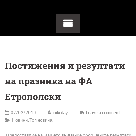
Постижения и резултати
на празника на ФА
Етрополски
07/02/2013
nikolay
Leave a comment
Новини
,
Топ новина
Предоставяме на Вашето внимание обобщените резултати