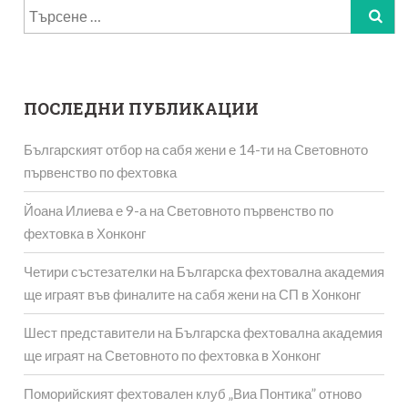
Търсене
за:
ПОСЛЕДНИ ПУБЛИКАЦИИ
Българският отбор на сабя жени е 14-ти на Световното
първенство по фехтовка
Йоана Илиева е 9-а на Световното първенство по
фехтовка в Хонконг
Четири състезателки на Българска фехтовална академия
ще играят във финалите на сабя жени на СП в Хонконг
Шест представители на Българска фехтовална академия
ще играят на Световното по фехтовка в Хонконг
Поморийският фехтовален клуб „Виа Понтика” отново