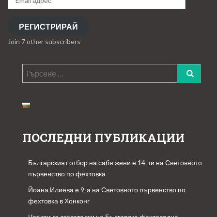
адрес
РЕГИСТРИРАЙ
Join 7 other subscribers
Търсене
за:
ПОСЛЕДНИ ПУБЛИКАЦИИ
Българският отбор на сабя жени е 14-ти на Световното
първенство по фехтовка
Йоана Илиева е 9-а на Световното първенство по
фехтовка в Хонконг
Четири състезателки на Българска фехтовална