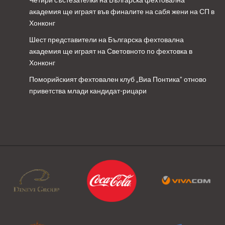
академия ще играят във финалите на сабя жени на СП в
Хонконг
Шест представители на Българска фехтовална
академия ще играят на Световното по фехтовка в
Хонконг
Поморийският фехтовален клуб „Виа Понтика” отново
приветства млади кандидат-рицари