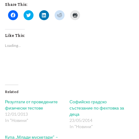
Share This:
Click
Click
Click
Click
Click
to
to
to
to
to
share
share
share
share
print
on
on
on
on
(Opens
Facebook
Twitter
LinkedIn
Reddit
in
(Opens
(Opens
(Opens
(Opens
new
Like This:
in
in
in
in
window)
new
new
new
new
Loading...
window)
window)
window)
window)
Related
Резултати от проведените
Софийско градско
физически тестове
състезание по фехтовка за
12/01/2013
деца
In "Новини"
23/05/2014
In "Новини"
Купа „Млади мускетари“ –