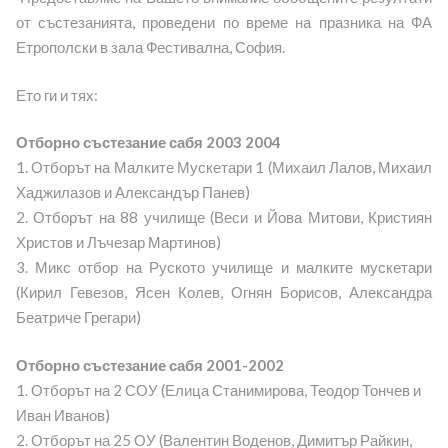
от състезанията, проведени по време на празника на ФА
Етрополски в зала Фестивална, София.
Ето ги и тях:
Отборно състезание сабя 2003 2004
1. Отборът на Малките Мускетари 1 (Михаил Лалов, Михаил
Хаджилазов и Александър Панев)
2. Отборът на 88 училище (Веси и Йова Митови, Кристиян
Христов и Лъчезар Мартинов)
3. Микс отбор на Руското училище и малките мускетари
(Кирил Гевезов, Ясен Колев, Огнян Борисов, Александра
Беатриче Грегари)
Отборно състезание сабя 2001-2002
1. Отборът на 2 СОУ (Елица Станимирова, Теодор Тончев и
Иван Иванов)
2. Отборът на 25 ОУ (Валентин Воденов, Димитър Райкин,