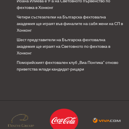
Йоана Илиева е 9-а на Световното първенство по
фехтовка в Хонконг
Четири състезателки на Българска фехтовална
академия ще играят във финалите на сабя жени на СП в
Хонконг
Шест представители на Българска фехтовална
академия ще играят на Световното по фехтовка в
Хонконг
Поморийският фехтовален клуб „Виа Понтика” отново
приветства млади кандидат-рицари