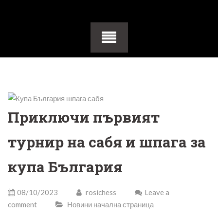
Приключи първият
турнир на сабя и шпага за
купа България
08/10/2023
rosichess
Leave a
comment
Новини начална страница