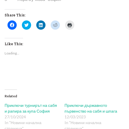
Share This:
Click
Click
Click
Click
Click
to
to
to
to
to
share
share
share
share
print
on
on
on
on
(Opens
Facebook
Twitter
LinkedIn
Reddit
in
(Opens
(Opens
(Opens
(Opens
new
Like This:
in
in
in
in
window)
new
new
new
new
Loading...
window)
window)
window)
window)
Related
Приключи турнирът на сабя
Приключи държавното
и рапира за купа София
първенство на сабя и шпага
27/10/2024
12/03/2023
In "Новини начална
In "Новини начална
страница"
страница"