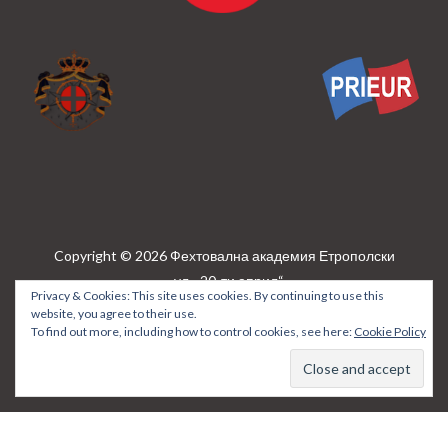
Copyright © 2026 Фехтовална академия Етрополски
ул. „20-ти април“
Privacy & Cookies: This site uses cookies. By continuing to use this
N:13 · София · България · България
+359888703748 /
website, you agree to their use.
+359888277103
info@bulfencingacademy.com
To find out more, including how to control cookies, see here:
Cookie Policy
Privacy policy
Powered by
WordPress.
Theme: Frolic by
Genex Themes