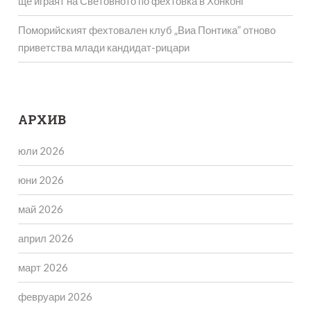
ще играят на Световното по фехтовка в Хонконг
Поморийският фехтовален клуб „Виа Понтика” отново
приветства млади кандидат-рицари
АРХИВ
юли 2026
юни 2026
май 2026
април 2026
март 2026
февруари 2026