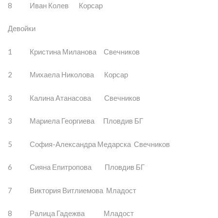
8 Иван Колев Корсар
Девойки
1 Кристина Миланова Свечников
2 Михаела Николова Корсар
3 Калина Атанасова Свечников
3 Мариела Георгиева Пловдив БГ
5 София-Александра Медарска Свечников
6 Сияна Епитропова Пловдив БГ
7 Виктория Витлиемова Младост
8 Ралица Гадежва Младост