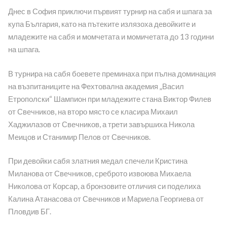
Днес в София приключи първият турнир на сабя и шпага за
купа България, като на пътеките излязоха девойките и
младежите на сабя и момчетата и момичетата до 13 години
на шпага.
В турнира на сабя боевете преминаха при пълна доминация
на възпитаниците на Фехтовална академия „Васил
Етрополски“ Шампион при младежите стана Виктор Филев
от Свечников, на второ място се класира Михаил
Хаджилазов от Свечников, а трети завършиха Никола
Меицов и Станимир Пелов от Свечников.
При девойки сабя златния медал спечели Кристина
Миланова от Свечников, среброто извоюва Михаела
Николова от Корсар, а бронзовите отличия си поделиха
Калина Атанасова от Свечников и Мариела Георгиева от
Пловдив БГ.