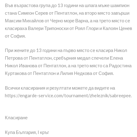
Във възрастова група до 13 години на шпага мъже шампион
стана Симеон Серев от Пентатлон, на второ място завърши
Максим Михайлов от Черно море Варна, а на трето място се
класираха Валери Трипоноски от Роял Глори и Калоян Ценев
от София.
При жените до 13 години на първо място се класира Никол
Петрова от Пентатлон, сребърния медал спечели Елена
Никол Иванова от Пентатлон, а на трето място са Радостина
Куртакова от Пентатлон и Лилия Недкова от София.
Всички класирания и резултати можете да видите на
https://engarde-service.com/tournament/zheleznik/sabreepee.
Класиране
Купа България, I кръг