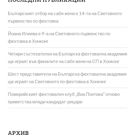
Българският отбор на сабя жени е 14-ти на Световното
първенство по фехтовка
Йоана Илиева е 9-а на Световното първенство по
фехтовка в Хонконг
Четири състезателки на Българска фехтовална академия
ще играят във финалите на сабя жени на СП в Хонконг
Шест представители на Българска фехтовална академия
ще играят на Световното по фехтовка в Хонконг
Поморийският фехтовален клуб „Виа Понтика” отново
приветства млади кандидат-рицари
АРХИВ