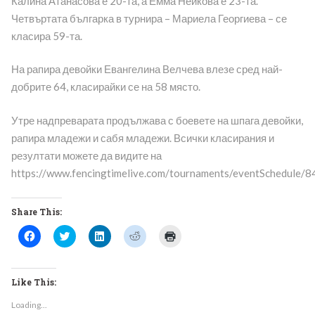
Калина Атанасова е 20-та, а Емма Нейкова е 23-та.
Четвъртата българка в турнира – Мариела Георгиева – се
класира 59-та.
На рапира девойки Евангелина Велчева влезе сред най-
добрите 64, класирайки се на 58 място.
Утре надпреварата продължава с боевете на шпага девойки,
рапира младежи и сабя младежи. Всички класирания и
резултати можете да видите на
https://www.fencingtimelive.com/tournaments/eventSched
Share This:
Click
Click
Click
Click
Click
to
to
to
to
to
share
share
share
share
print
on
on
on
on
(Opens
Facebook
Twitter
LinkedIn
Reddit
in
(Opens
(Opens
(Opens
(Opens
new
Like This:
in
in
in
in
window)
new
new
new
new
Loading...
window)
window)
window)
window)