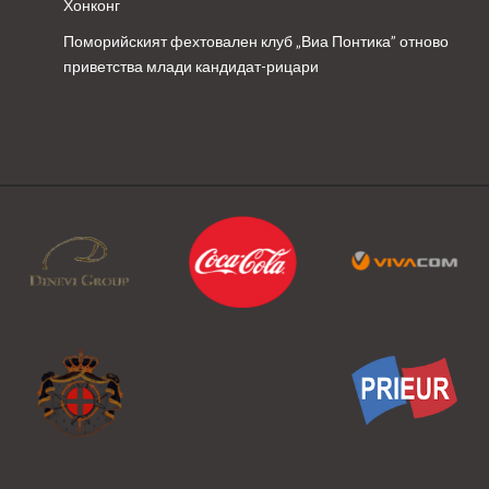
Хонконг
Поморийският фехтовален клуб „Виа Понтика” отново
приветства млади кандидат-рицари