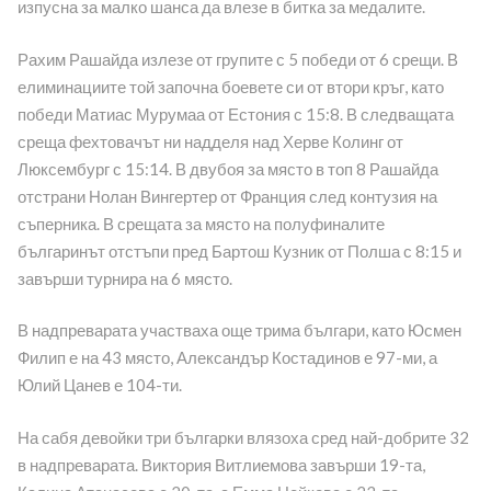
изпусна за малко шанса да влезе в битка за медалите.
Рахим Рашайда излезе от групите с 5 победи от 6 срещи. В
елиминациите той започна боевете си от втори кръг, като
победи Матиас Мурумаа от Естония с 15:8. В следващата
среща фехтовачът ни надделя над Херве Колинг от
Люксембург с 15:14. В двубоя за място в топ 8 Рашайда
отстрани Нолан Вингертер от Франция след контузия на
съперника. В срещата за място на полуфиналите
българинът отстъпи пред Бартош Кузник от Полша с 8:15 и
завърши турнира на 6 място.
В надпреварата участваха още трима българи, като Юсмен
Филип е на 43 място, Александър Костадинов е 97-ми, а
Юлий Цанев е 104-ти.
На сабя девойки три българки влязоха сред най-добрите 32
в надпреварата. Виктория Витлиемова завърши 19-та,