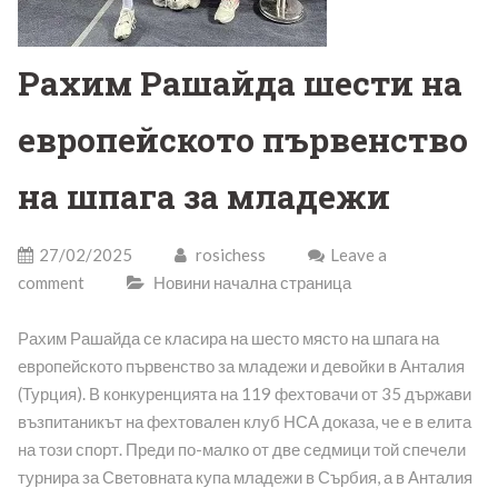
Рахим Рашайда шести на
европейското първенство
на шпага за младежи
27/02/2025
rosichess
Leave a
comment
Новини начална страница
Рахим Рашайда се класира на шесто място на шпага на
европейското първенство за младежи и девойки в Анталия
(Турция). В конкуренцията на 119 фехтовачи от 35 държави
възпитаникът на фехтовален клуб НСА доказа, че е в елита
на този спорт. Преди по-малко от две седмици той спечели
турнира за Световната купа младежи в Сърбия, а в Анталия