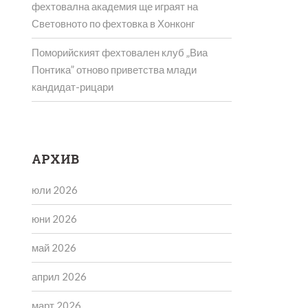
фехтовална академия ще играят на
Световното по фехтовка в Хонконг
Поморийският фехтовален клуб „Виа
Понтика” отново приветства млади
кандидат-рицари
АРХИВ
юли 2026
юни 2026
май 2026
април 2026
март 2026