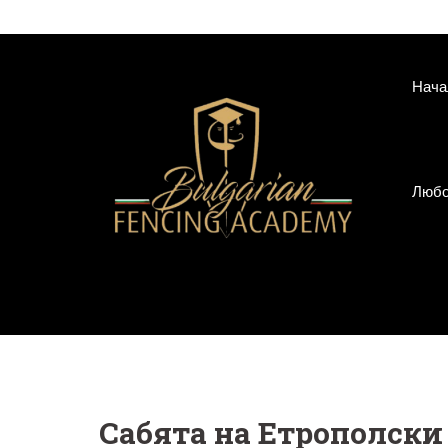
Skip
to
content
Нача
Любо
Сабята на Етрополски 