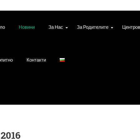
ло
Новини
За Нас
За Родителите
Центро
питно
Контакти
2016