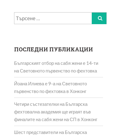
Търсене
за:
ПОСЛЕДНИ ПУБЛИКАЦИИ
Българският отбор на сабя жени е 14-ти
на Световното първенство по фехтовка
Йоана Илиева е 9-а на Световното
първенство по фехтовка в Хонконг
Четири състезателки на Българска
фехтовална академия ще играят във
финалите на сабя жени на СП в Хонконг
Шест представители на Българска