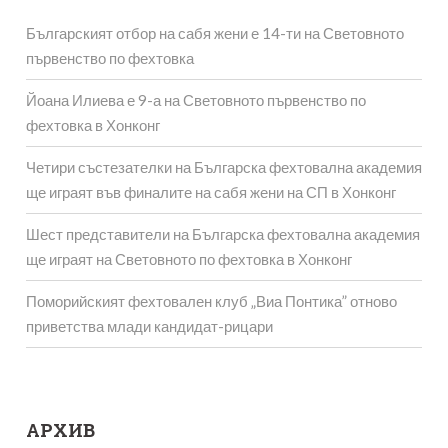
Българският отбор на сабя жени е 14-ти на Световното
първенство по фехтовка
Йоана Илиева е 9-а на Световното първенство по
фехтовка в Хонконг
Четири състезателки на Българска фехтовална академия
ще играят във финалите на сабя жени на СП в Хонконг
Шест представители на Българска фехтовална академия
ще играят на Световното по фехтовка в Хонконг
Поморийският фехтовален клуб „Виа Понтика” отново
приветства млади кандидат-рицари
АРХИВ