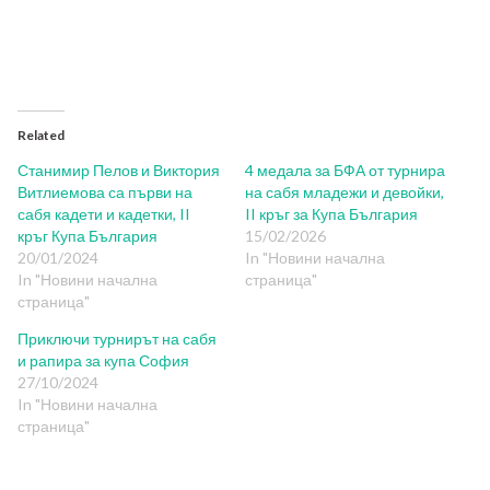
Related
Станимир Пелов и Виктория
4 медала за БФА от турнира
Витлиемова са първи на
на сабя младежи и девойки,
сабя кадети и кадетки, II
II кръг за Купа България
кръг Купа България
15/02/2026
20/01/2024
In "Новини начална
In "Новини начална
страница"
страница"
Приключи турнирът на сабя
и рапира за купа София
27/10/2024
In "Новини начална
страница"