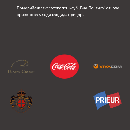
Поморийският фехтовален клуб „Виа Понтика” отново
приветства млади кандидат-рицари