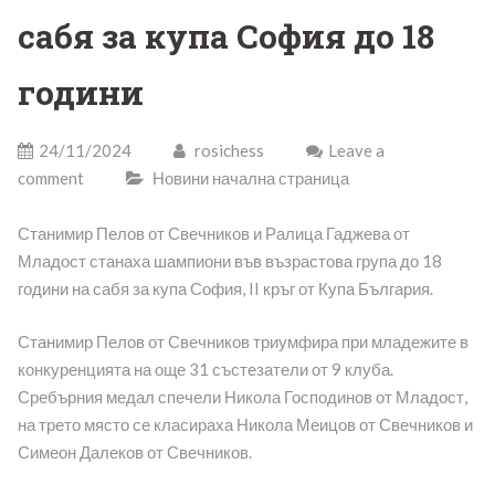
сабя за купа София до 18
години
24/11/2024
rosichess
Leave a
comment
Новини начална страница
Станимир Пелов от Свечников и Ралица Гаджева от
Младост станаха шампиони във възрастова група до 18
години на сабя за купа София, II кръг от Купа България.
Станимир Пелов от Свечников триумфира при младежите в
конкуренцията на още 31 състезатели от 9 клуба.
Сребърния медал спечели Никола Господинов от Младост,
на трето място се класираха Никола Меицов от Свечников и
Симеон Далеков от Свечников.