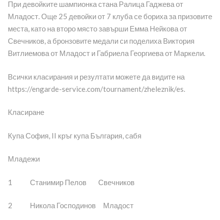
При девойките шампионка стана Ралица Гаджева от
Младост. Още 25 девойки от 7 клуба се бориха за призовите
места, като на второ място завърши Емма Нейкова от
Свечников, а бронзовите медали си поделиха Виктория
Витлиемова от Младост и Габриела Георгиева от Маркели.
Всички класирания и резултати можете да видите на
https://engarde-service.com/tournament/zheleznik/es.
Класиране
Купа София, II кръг купа България, сабя
Младежи
1 Станимир Пелов Свечников
2 Никола Господинов Младост