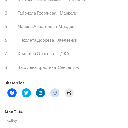
3 Габриела Георгиева Маркели
5 Марина Апостолова Младост
6 Николета Добрева Железник
7 Христина Оронова ЦСКА
8 Василена Кръстева Свечников
Share This:
Click
Click
Click
Click
Click
to
to
to
to
to
share
share
share
share
print
on
on
on
on
(Opens
Facebook
Twitter
LinkedIn
Reddit
in
(Opens
(Opens
(Opens
(Opens
new
Like This:
in
in
in
in
window)
new
new
new
new
Loading...
window)
window)
window)
window)