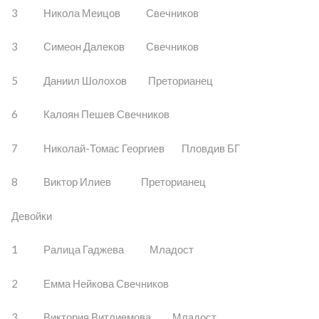
3 Никола Меицов Свечников
3 Симеон Далеков Свечников
5 Даниил Шолохов Преторианец
6 Калоян Пешев Свечников
7 Николай-Томас Георгиев Пловдив БГ
8 Виктор Илиев Преторианец
Девойки
1 Ралица Гаджева Младост
2 Емма Нейкова Свечников
3 Виктория Витлиемова Младост