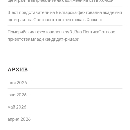
ще играят във финалите на сабя жени на СП в Хонконг
Шест представители на Българска фехтовална академия
ще играят на Световното по фехтовка в Хонконг
Поморийският фехтовален клуб „Виа Понтика” отново
приветства млади кандидат-рицари
АРХИВ
юли 2026
юни 2026
май 2026
април 2026