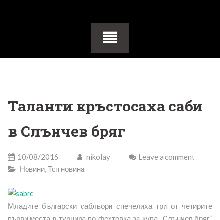
Таланти кръстосаха саби
в Слънчев бряг
10/08/2016
nikolay
Leave a comment
Новини
,
Топ новина
Младите български сабльори спечелиха три от четирите
първи места в турнира по фехтовка за купа „Слънчев бряг”,