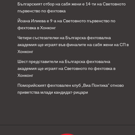
Българският отбор на сабя жени е 14-ти на Световното
първенство по фехтовка
Йоана Илиева е 9-а на Световното първенство по
фехтовка в Хонконг
Четири състезателки на Българска фехтовална
академия ще играят във финалите на сабя жени на СП в
Хонконг
Шест представители на Българска фехтовална
академия ще играят на Световното по фехтовка в
Хонконг
Поморийският фехтовален клуб „Виа Понтика” отново
приветства млади кандидат-рицари