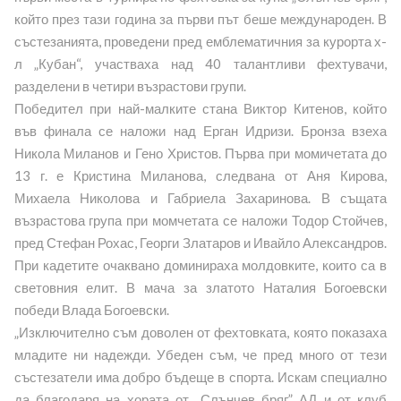
който през тази година за първи път беше международен. В
състезанията, проведени пред емблематичния за курорта х-
л „Кубан“, участваха над 40 талантливи фехтувачи,
разделени в четири възрастови групи.
Победител при най-малките стана Виктор Китенов, който
във финала се наложи над Ерган Идризи. Бронза взеха
Никола Миланов и Гено Христов. Първа при момичетата до
13 г. е Кристина Миланова, следвана от Аня Кирова,
Михаела Николова и Габриела Захаринова. В същата
възрастова група при момчетата се наложи Тодор Стойчев,
пред Стефан Рохас, Георги Златаров и Ивайло Александров.
При кадетите очаквано доминираха молдовките, които са в
световния елит. В мача за златото Наталия Богоевски
победи Влада Богоевски.
„Изключително съм доволен от фехтовката, която показаха
младите ни надежди. Убеден съм, че пред много от тези
състезатели има добро бъдеще в спорта. Искам специално
да благодаря на хората от „Слънчев бряг” АД и от клуб