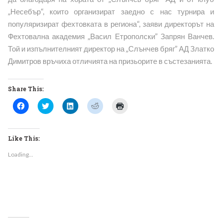
„Несебър“, които организират заедно с нас турнира и
популяризират фехтовката в региона“, заяви директорът на
Фехтовална академия „Васил Етрополски” Запрян Ванчев.
Той и изпълнителният директор на „Слънчев бряг” АД Златко
Димитров връчиха отличията на призьорите в състезанията.
Share This:
Click
Click
Click
Click
Click
to
to
to
to
to
share
share
share
share
print
on
on
on
on
(Opens
Facebook
Twitter
LinkedIn
Reddit
in
(Opens
(Opens
(Opens
(Opens
new
Like This:
in
in
in
in
window)
new
new
new
new
Loading...
window)
window)
window)
window)