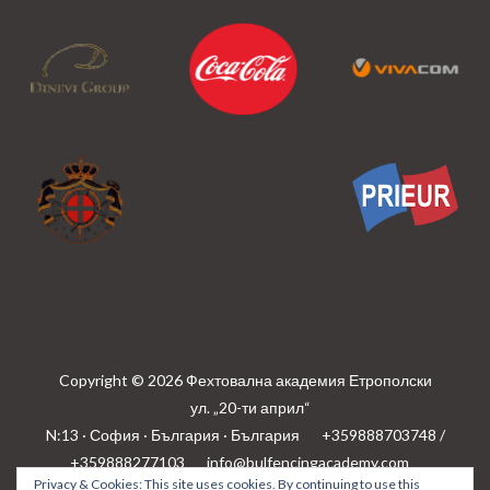
Copyright © 2026 Фехтовална академия Етрополски
ул. „20-ти април“
N:13 · София · България · България
+359888703748 /
+359888277103
info@bulfencingacademy.com
Privacy & Cookies: This site uses cookies. By continuing to use this