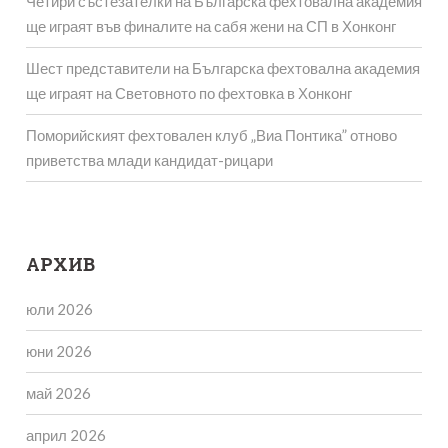
Четири състезателки на Българска фехтовална академия
ще играят във финалите на сабя жени на СП в Хонконг
Шест представители на Българска фехтовална академия
ще играят на Световното по фехтовка в Хонконг
Поморийският фехтовален клуб „Виа Понтика” отново
приветства млади кандидат-рицари
АРХИВ
юли 2026
юни 2026
май 2026
април 2026