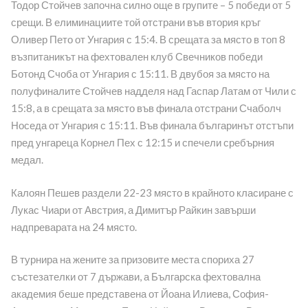
Тодор Стойчев започна силно още в групите – 5 победи от 5
срещи. В елиминациите той отстрани във втория кръг
Оливер Пето от Унгария с 15:4. В срещата за място в топ 8
възпитаникът на фехтовален клуб Свечников победи
Ботонд Счоба от Унгария с 15:11. В двубоя за място на
полуфиналите Стойчев надделя над Гаспар Латам от Чили с
15:8, а в срещата за място във финала отстрани Счаболч
Носеда от Унгария с 15:11. Във финала българинът отстъпи
пред унгареца Корнел Пех с 12:15 и спечели сребърния
медал.
Калоян Пешев раздели 22-23 място в крайното класиране с
Лукас Чиари от Австрия, а Димитър Райкин завърши
надпреварата на 24 място.
В турнира на жените за призовите места спориха 27
състезателки от 7 държави, а Българска фехтовална
академия беше представена от Йоана Илиева, София-