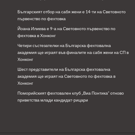
Българският отбор на сабя жени е 14-ти на Световното
първенство по фехтовка
Йоана Илиева е 9-а на Световното първенство по
фехтовка в Хонконг
Четири състезателки на Българска фехтовална
академия ще играят във финалите на сабя жени на СП в
Хонконг
Шест представители на Българска фехтовална
академия ще играят на Световното по фехтовка в
Хонконг
Поморийският фехтовален клуб „Виа Понтика” отново
приветства млади кандидат-рицари