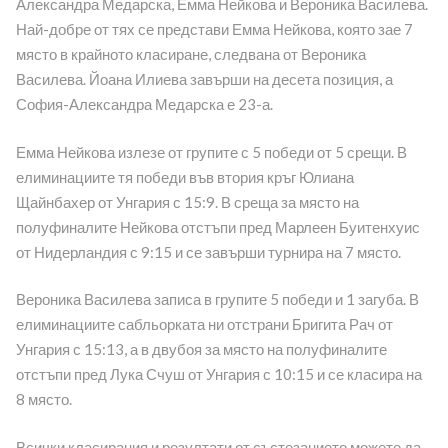
Александра Медарска, Емма Нейкова и Вероника Василева.
Най-добре от тях се представи Емма Нейкова, която зае 7
място в крайното класиране, следвана от Вероника
Василева. Йоана Илиева завърши на десета позиция, а
София-Александра Медарска е 23-а.
Емма Нейкова излезе от групите с 5 победи от 5 срещи. В
елиминациите тя победи във втория кръг Юлиана
Щайнбахер от Унгария с 15:9. В среща за място на
полуфиналите Нейкова отстъпи пред Марлеен Буитенхуис
от Нидерландия с 9:15 и се завърши турнира на 7 място.
Вероника Василева записа в групите 5 победи и 1 загуба. В
елиминациите сабльорката ни отстрани Бригита Рач от
Унгария с 15:13, а в двубоя за място на полуфиналите
отстъпи пред Лука Счуш от Унгария с 10:15 и се класира на
8 място.
Всички класирания и резултати от състезанието можете да