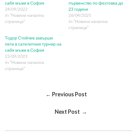
сабя мъже в София
първенство по фехтовка до
24/09/2022
23 години
In "Новини начална
26/04/2025
страница"
In "Новини начална
страница"
Тодор Стойчев завърши
пети в сателитния турнир на
сабя мъже в София
23/09/2023
In "Новини начална
страница"
Post
← Previous Post
Next Post →
Navigation