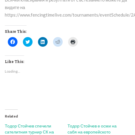
видите на
https://www.fencingtimelive.com/tournaments/eventSched
Share This:
Click
Click
Click
Click
Click
to
to
to
to
to
share
share
share
share
print
on
on
on
on
(Opens
Facebook
Twitter
LinkedIn
Reddit
in
(Opens
(Opens
(Opens
(Opens
new
Like This:
in
in
in
in
window)
new
new
new
new
Loading...
window)
window)
window)
window)
Related
Тодор Стойчев спечели
Тодор Стойчев е осми на
сателитния турнир СК на
сабя на европейското