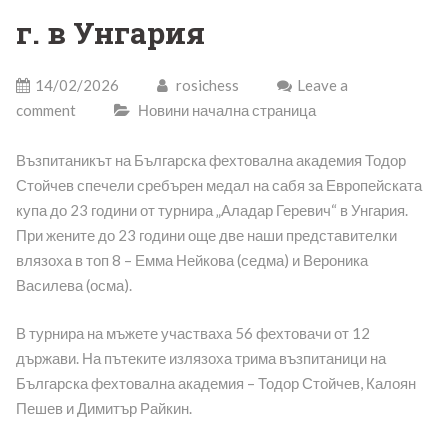
г. в Унгария
14/02/2026
rosichess
Leave a
comment
Новини начална страница
Възпитаникът на Българска фехтовална академия Тодор
Стойчев спечели сребърен медал на сабя за Европейската
купа до 23 години от турнира „Аладар Геревич“ в Унгария.
При жените до 23 години още две наши представителки
влязоха в топ 8 – Емма Нейкова (седма) и Вероника
Василева (осма).
В турнира на мъжете участваха 56 фехтовачи от 12
държави. На пътеките излязоха трима възпитаници на
Българска фехтовална академия – Тодор Стойчев, Калоян
Пешев и Димитър Райкин.