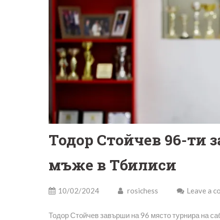
Тодор Стойчев 96-ти з
мъже в Тбилиси
10/02/2024
rosichess
Leave a 
Тодор Стойчев завърши на 96 място турнира на саб