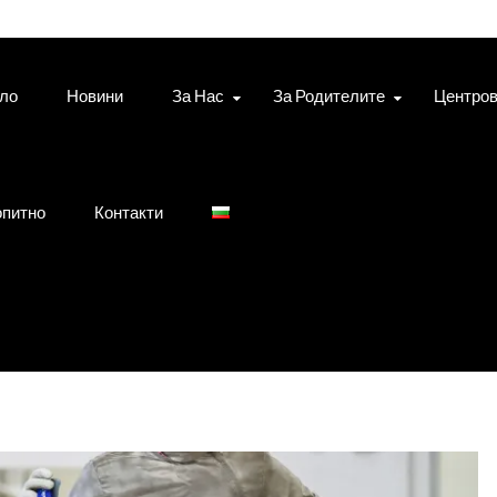
ло
Новини
За Нас
За Родителите
Центро
питно
Контакти