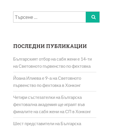
Търсене
за:
ПОСЛЕДНИ ПУБЛИКАЦИИ
Българският отбор на сабя жени е 14-ти
на Световното първенство по фехтовка
Йоана Илиева е 9-а на Световното
първенство по фехтовка в Хонконг
Четири състезателки на Българска
фехтовална академия ще играят във
финалите на сабя жени на СП в Хонконг
Шест представители на Българска