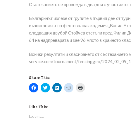
Състезанието се провежда в два дни с участието н
Българинът излезе от групите в първия ден от тур
възпитаникът на фехтовална академия „Васил Етр
следващия двубой Стойчев отстъпи пред Филип Дол
64 на надпреварата и зае 96 място в крайното клас
Всички резултати и класирането от състезанието м
service.com/tournament/fencinggeo/2024_02_09_1
Share This:
Click
Click
Click
Click
Click
to
to
to
to
to
share
share
share
share
print
on
on
on
on
(Opens
Facebook
Twitter
LinkedIn
Reddit
in
(Opens
(Opens
(Opens
(Opens
new
Like This:
in
in
in
in
window)
new
new
new
new
Loading...
window)
window)
window)
window)