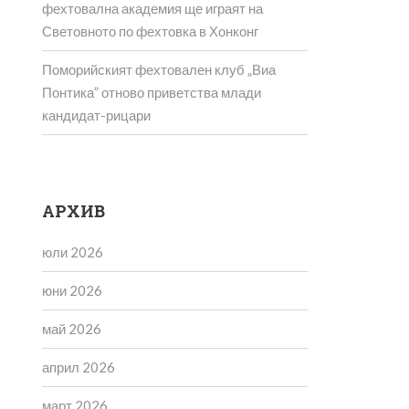
фехтовална академия ще играят на
Световното по фехтовка в Хонконг
Поморийският фехтовален клуб „Виа
Понтика” отново приветства млади
кандидат-рицари
АРХИВ
юли 2026
юни 2026
май 2026
април 2026
март 2026