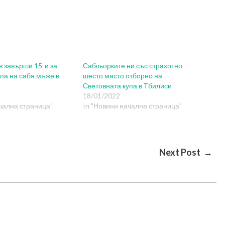
в завърши 15-и за
Сабльорките ни със страхотно
па на сабя мъже в
шесто място отборно на
Световната купа в Тбилиси
18/01/2022
чална страница"
In "Новини начална страница"
Next Post →