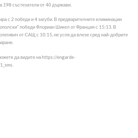
а 198 състезатели от 40 държави.
нира с 2 победи и 4 загуби. В предварителните елиминации
ополски“ победи Флориан Шикел от Франция с 15:13. В
егивич от САЩ с 10:15, не успя да влезе сред най-добрите
иране.
ожете да видите на https://engarde-
1_sms.