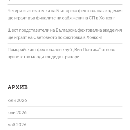
Четири състезателки на Българска фехтовална академия
ще играят във финалите на сабя жени на СП в Хонконг
Шест представители на Българска фехтовална академия
ще играят на Световното по фехтовка в Хонконг
Поморийският фехтовален клуб „Виа Понтика” отново
приветства млади кандидат-рицари
АРХИВ
юли 2026
юни 2026
май 2026