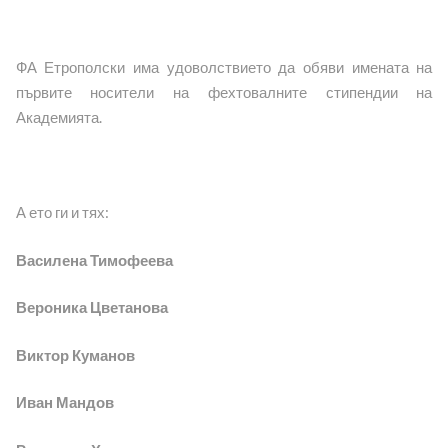
ФА Етрополски има удоволствието да обяви имената на
първите носители на фехтовалните стипендии на
Академията.
А ето ги и тях:
Василена Тимофеева
Вероника Цветанова
Виктор Куманов
Иван Мандов