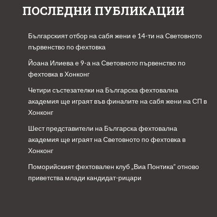
ПОСЛЕДНИ ПУБЛИКАЦИИ
Българският отбор на сабя жени е 14-ти на Световното
първенство по фехтовка
Йоана Илиева е 9-а на Световното първенство по
фехтовка в Хонконг
Четири състезателки на Българска фехтовална
академия ще играят във финалите на сабя жени на СП в
Хонконг
Шест представители на Българска фехтовална
академия ще играят на Световното по фехтовка в
Хонконг
Поморийският фехтовален клуб „Виа Понтика” отново
приветства млади кандидат-рицари