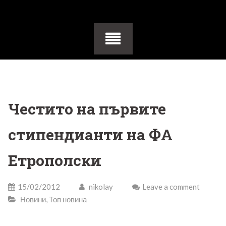
Честито на първите
стипендианти на ФА
Етрополски
15/02/2012
nikolay
Leave a comment
Новини
,
Топ новина