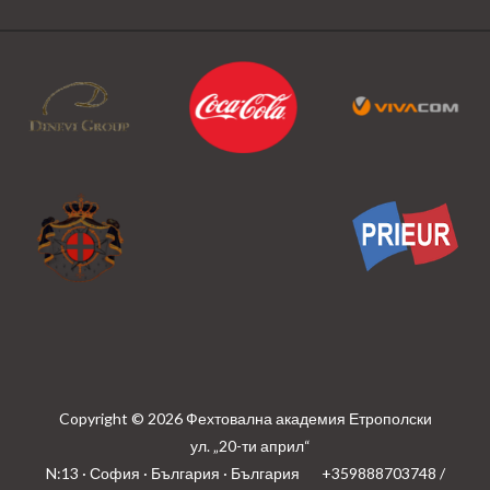
Copyright © 2026 Фехтовална академия Етрополски
ул. „20-ти април“
N:13 · София · България · България
+359888703748 /