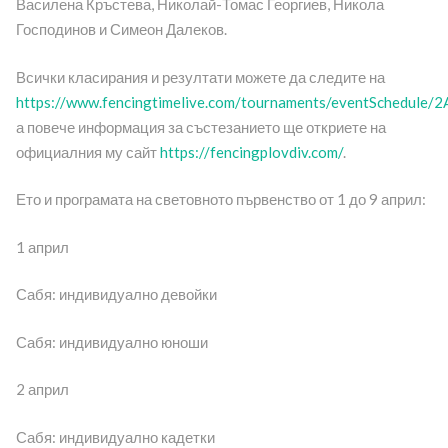
Василена Кръстева, Николай-Томас Георгиев, Никола
Господинов и Симеон Далеков.
Всички класирания и резултати можете да следите на
https://www.fencingtimelive.com/tournaments/eventSched
а повече информация за състезанието ще откриете на
официалния му сайт
https://fencingplovdiv.com/
.
Ето и програмата на световното първенство от 1 до 9 април:
1 април
Сабя: индивидуално девойки
Сабя: индивидуално юноши
2 април
Сабя: индивидуално кадетки