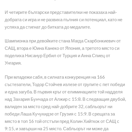
И четирите български представителки не показаха най-
добрата си игра и не развиха пълния си потенциал, като не
успяха да стигнат до битката до медалите.
Шампионка при девойките стана Магда Скарбонкиевич от
САЩ, втора е Юина Канеко от Япония, а третото място си
поделиха Нисанур Ербил от Турция и Анна Спиец от
Унгария.
При младежи сабя, в силната конкуренция на 166
състезатели, Тодор Стойчев излезе от групите с пет победи
и една загуба. В първия кръг от елиминациите той надделя
над Захария Бунчада от Алжир с 15:8. В следващия двубой,
валиден за място сред най-добрите 32, сабльорът ни
победи Лаша Кучукидзе от Грузия с 15:9. В срещата за
място в топ 16 той отстъпи пред Колин Хийткок от САЩ с
9:15, и завърши на 25 място. Сабльорът ни може да