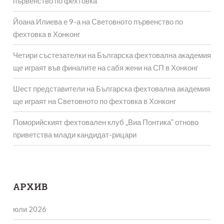
първенство по фехтовка
Йоана Илиева е 9-а на Световното първенство по
фехтовка в Хонконг
Четири състезателки на Българска фехтовална академия
ще играят във финалите на сабя жени на СП в Хонконг
Шест представители на Българска фехтовална академия
ще играят на Световното по фехтовка в Хонконг
Поморийският фехтовален клуб „Виа Понтика” отново
приветства млади кандидат-рицари
АРХИВ
юли 2026