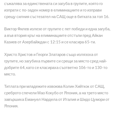
съжалява за единствената си загуба в групите, която го
изпрати с по-заден номер в елиминациите и го изправи
срещу силния състезател на САЩ още в битката за топ 16.
Виктор Филев излезе от групите с пет победи и една загуба,
а във втория кръг на елиминациите отстъпи пред Айкан
Казиев от Азербайждан с 12:15 и се класира 65-ти.
Христо Христов и Георги Златаров също излязоха от
групите, но загубиха първите си срещи за място сред най-
добрите 64, като се класираха съответно 106-то и 130-то
място.
Титлата при младежите извоюва Колин Хийткок от САЩ,
среброто спечели Мао Кокубо от Япония, а на трето място
завършиха Емануел Нардела от Италия и Шидо Цумори от
Япония.