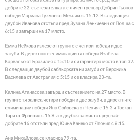
добрите 32, състезателката с личен треньор Добрин Гьонов
победи Мариана Гузман от Мексико с 15:12. В следващия
двубой Иванова отстъпи пред Зузана Ленкиевич от Полша с
6:15 и завърши на 17 място.
Емма Нейкова излезе от групите с четири победи и две
загуби. В директните елиминации тя победи Изабела
Карвальо от Бразилия с 15:10 и си гарантира място в топ 32.
В следващия двубой сабльорката ни загуби от Вероника
Василева от Австралия с 5:15 и се класира 23-та.
Калина Атанасова завърши състезанието на 27 място. В
групите тя записа четири победи и две загуби, в директните
елиминации победи Яна Сойовска от Чехия с 15:3 и Тоскан
Тори от Франция с 15:8, а в двубоя за място сред най-
добрите 16 отстъпи пред Юина Канеко от Япония с 8:15.
Ана Михайлова се класира 79-та.