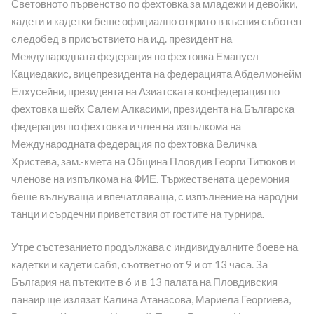
Световното първенство по фехтовка за младежи и девойки,
кадети и кадетки беше официално открито в късния съботен
следобед в присъствието на и.д. президент на
Международната федерация по фехтовка Емануел
Кациедакис, вицепрезидента на федерацията Абделмонейм
Елхусейни, президента на Азиатската конфедерация по
фехтовка шейх Салем Алкасими, президента на Българска
федерация по фехтовка и член на изпълкома на
Международната федерация по фехтовка Величка
Христева, зам.-кмета на Община Пловдив Георги Титюков и
членове на изпълкома на ФИЕ. Тържествената церемония
беше вълнуваща и впечатляваща, с изпълнение на народни
танци и сърдечни приветствия от гостите на турнира.
Утре състезанието продължава с индивидуалните боеве на
кадетки и кадети сабя, съответно от 9 и от 13 часа. За
България на пътеките в 6 и в 13 палата на Пловдивския
панаир ще излязат Калина Атанасова, Мариела Георгиева,