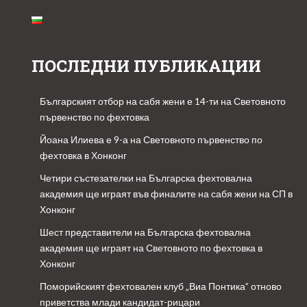
ПОСЛЕДНИ ПУБЛИКАЦИИ
Българският отбор на сабя жени е 14-ти на Световното
първенство по фехтовка
Йоана Илиева е 9-а на Световното първенство по
фехтовка в Хонконг
Четири състезателки на Българска фехтовална
академия ще играят във финалите на сабя жени на СП в
Хонконг
Шест представители на Българска фехтовална
академия ще играят на Световното по фехтовка в
Хонконг
Поморийският фехтовален клуб „Виа Понтика” отново
приветства млади кандидат-рицари