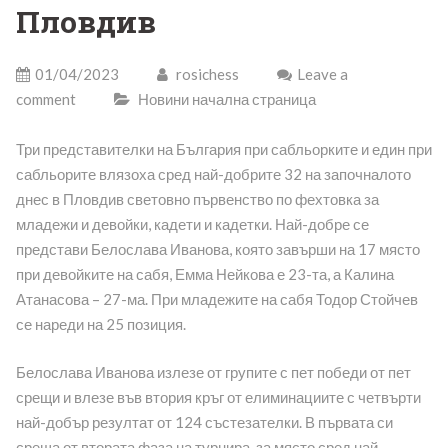
Пловдив
01/04/2023
rosichess
Leave a
comment
Новини начална страница
Три представителки на България при сабльорките и един при
сабльорите влязоха сред най-добрите 32 на започналото
днес в Пловдив световно първенство по фехтовка за
младежи и девойки, кадети и кадетки. Най-добре се
представи Белослава Иванова, която завърши на 17 място
при девойките на сабя, Емма Нейкова е 23-та, а Калина
Атанасова – 27-ма. При младежите на сабя Тодор Стойчев
се нареди на 25 позиция.
Белослава Иванова излезе от групите с пет победи от пет
срещи и влезе във втория кръг от елиминациите с четвърти
най-добър резултат от 124 състезателки. В първата си
среща от втората фаза на турнира, за място сред най-