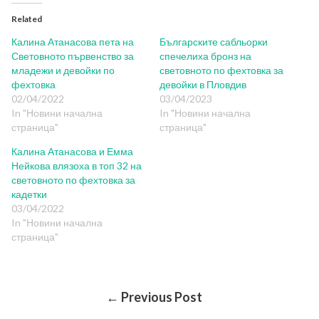
Related
Калина Атанасова пета на
Българските сабльорки
Световното първенство за
спечелиха бронз на
младежи и девойки по
световното по фехтовка за
фехтовка
девойки в Пловдив
02/04/2022
03/04/2023
In "Новини начална
In "Новини начална
страница"
страница"
Калина Атанасова и Емма
Нейкова влязоха в топ 32 на
световното по фехтовка за
кадетки
03/04/2022
In "Новини начална
страница"
Post
← Previous Post