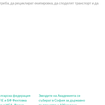
реба, да рециклират екипировка, да споделят транспорт и да
ългарска федерация
Звездите на Академията се
FIE и БФ Фехтовка
събират в София за държавно
во в НСА „Васил
първенство и 100 години