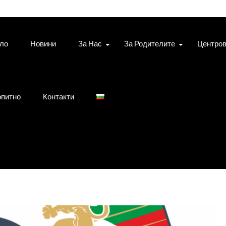
ло
Новини
За Нас
За Родителите
Центро
питно
Контакти