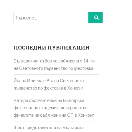
Търсене
за:
ПОСЛЕДНИ ПУБЛИКАЦИИ
Българският отбор на сабя жени е 14-ти
на Световното първенство по фехтовка
Йоана Илиева е 9-а на Световното
първенство по фехтовка в Хонконг
Четири състезателки на Българска
фехтовална академия ще играят във
финалите на сабя жени на СП в Хонконг
Шест представители на Българска