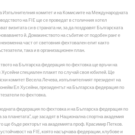
на Изпълнителния комитет и на Комисиите на Международната
водството на FIE ще се проведат в столичния хотел
ват визитата си в страната ни, за да поздравят Българската
оваването й. Домакинството на събитие от подобен ранг е
 неизменна част от световния фехтовален елит както
стезатели, така и в организационен план.
дството на Българска федерация по фехтовка ще връчи на
 Хусейни специален плакет по случай своя юбилей. Ще
ски комитет Весела Лечева, изпълнителният президент на
нейм Ел Хусейни, президентът на Българска федерация по
тезатели по фехтовка.
родната федерация по фехтовка и на Българска федерация по
а за планетата“, ще засадят в Национална спортна академия
то ще бъде ректорът на академията проф. Красимир Петков.
 устойчивост на FIE, която насърчава федерации, клубове и