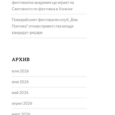
фехтовална академия ще играят на
Световното по фехтовка в Хонконг
Поморийският фехтовален клуб „Виа
Понтика” отново приветства млади
кандидат-рицари
АРХИВ
юли 2026
юни 2026
май 2026
април 2026
март 2026