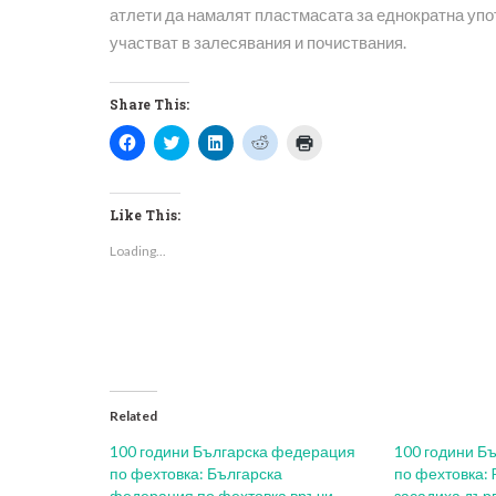
атлети да намалят пластмасата за еднократна упот
участват в залесявания и почиствания.
Share This:
Click
Click
Click
Click
Click
to
to
to
to
to
share
share
share
share
print
on
on
on
on
(Opens
Facebook
Twitter
LinkedIn
Reddit
in
(Opens
(Opens
(Opens
(Opens
new
Like This:
in
in
in
in
window)
new
new
new
new
Loading...
window)
window)
window)
window)
Related
100 години Българска федерация
100 години Б
по фехтовка: Българска
по фехтовка: 
федерация по фехтовка връчи
засадиха дър