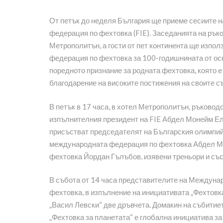
От петък до неделя България ще приеме сесиите 
федерация по фехтовка (FIE). Заседанията на ръко
Метрополитън, а гости от пет континента ще използ
федерация по фехтовка за 100-годишнината от осн
поредното признание за родната фехтовка, която е
благодарение на високите постижения на своите съ
В петък в 17 часа, в хотел Метрополитън, ръково
изпълнителния президент на FIE Абдел Монейм Ел
присъстват председателят на Българския олимпий
международната федерация по фехтовка Абдел Мо
фехтовка Йордан Гълъбов, изявени треньори и със
В събота от 14 часа представителите на Междуна
фехтовка, в изпълнение на инициативата „Фехтовк
„Васил Левски“ две дръвчета. Домакин на събитие
„Фехтовка за планетата“ е глобална инициатива за