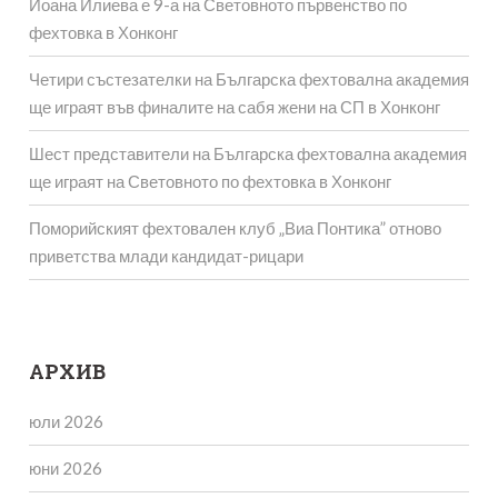
Йоана Илиева е 9-а на Световното първенство по
фехтовка в Хонконг
Четири състезателки на Българска фехтовална академия
ще играят във финалите на сабя жени на СП в Хонконг
Шест представители на Българска фехтовална академия
ще играят на Световното по фехтовка в Хонконг
Поморийският фехтовален клуб „Виа Понтика” отново
приветства млади кандидат-рицари
АРХИВ
юли 2026
юни 2026