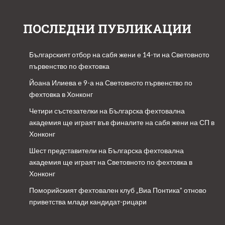
ПОСЛЕДНИ ПУБЛИКАЦИИ
Българският отбор на сабя жени е 14-ти на Световното
първенство по фехтовка
Йоана Илиева е 9-а на Световното първенство по
фехтовка в Хонконг
Четири състезателки на Българска фехтовална
академия ще играят във финалите на сабя жени на СП в
Хонконг
Шест представители на Българска фехтовална
академия ще играят на Световното по фехтовка в
Хонконг
Поморийският фехтовален клуб „Виа Понтика” отново
приветства млади кандидат-рицари