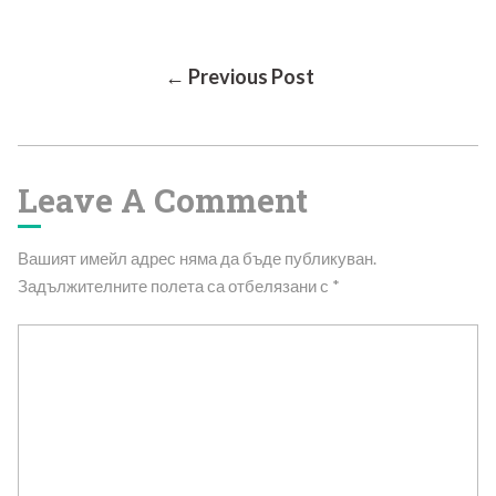
Post
← Previous Post
Navigation
Leave A Comment
Вашият имейл адрес няма да бъде публикуван.
Задължителните полета са отбелязани с
*