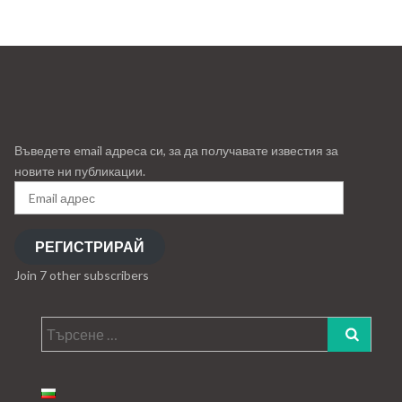
Въведете email адреса си, за да получавате известия за
новите ни публикации.
Email
адрес
РЕГИСТРИРАЙ
Join 7 other subscribers
Търсене
за: