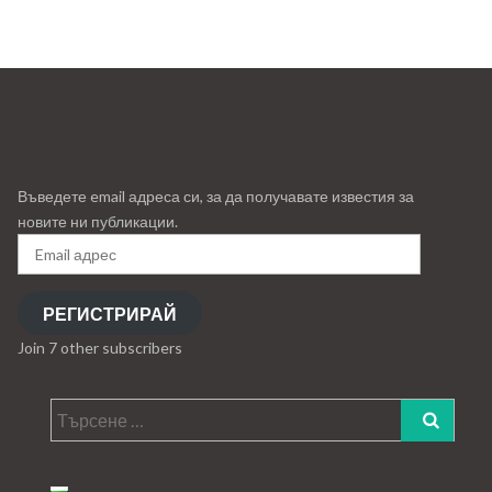
Въведете email адреса си, за да получавате известия за
новите ни публикации.
Email
адрес
РЕГИСТРИРАЙ
Join 7 other subscribers
Търсене
за: