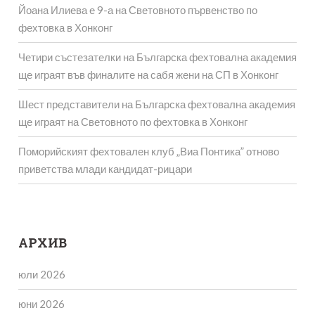
Йоана Илиева е 9-а на Световното първенство по
фехтовка в Хонконг
Четири състезателки на Българска фехтовална академия
ще играят във финалите на сабя жени на СП в Хонконг
Шест представители на Българска фехтовална академия
ще играят на Световното по фехтовка в Хонконг
Поморийският фехтовален клуб „Виа Понтика” отново
приветства млади кандидат-рицари
АРХИВ
юли 2026
юни 2026