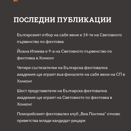
ПОСЛЕДНИ ПУБЛИКАЦИИ
Българският отбор на сабя жени е 14-ти на Световното
първенство по фехтовка
Йоана Илиева е 9-а на Световното първенство по
фехтовка в Хонконг
Четири състезателки на Българска фехтовална
академия ще играят във финалите на сабя жени на СП в
Хонконг
Шест представители на Българска фехтовална
академия ще играят на Световното по фехтовка в
Хонконг
Поморийският фехтовален клуб „Виа Понтика” отново
приветства млади кандидат-рицари