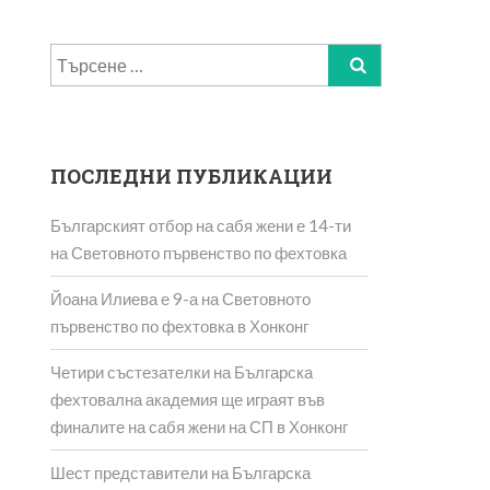
Търсене
за:
ПОСЛЕДНИ ПУБЛИКАЦИИ
Българският отбор на сабя жени е 14-ти
на Световното първенство по фехтовка
Йоана Илиева е 9-а на Световното
първенство по фехтовка в Хонконг
Четири състезателки на Българска
фехтовална академия ще играят във
финалите на сабя жени на СП в Хонконг
Шест представители на Българска