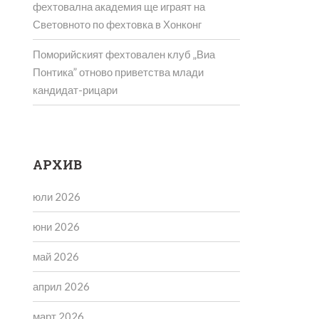
фехтовална академия ще играят на
Световното по фехтовка в Хонконг
Поморийският фехтовален клуб „Виа
Понтика” отново приветства млади
кандидат-рицари
АРХИВ
юли 2026
юни 2026
май 2026
април 2026
март 2026