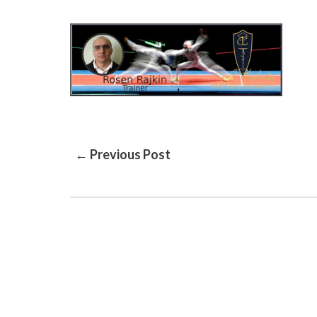
Post
← Previous Post
Navigation