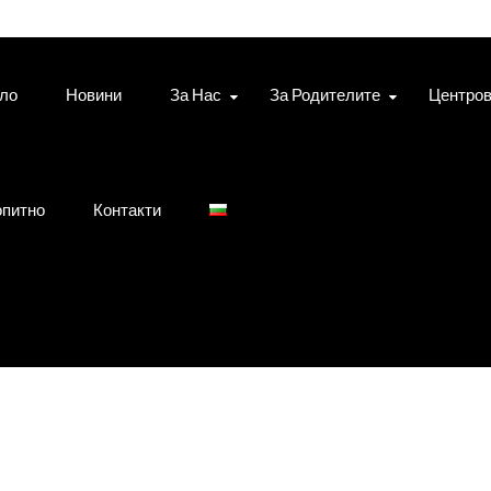
ло
Новини
За Нас
За Родителите
Центро
питно
Контакти