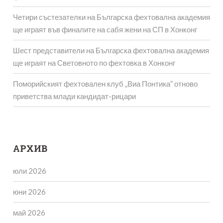
Четири състезателки на Българска фехтовална академия
ще играят във финалите на сабя жени на СП в Хонконг
Шест представители на Българска фехтовална академия
ще играят на Световното по фехтовка в Хонконг
Поморийският фехтовален клуб „Виа Понтика” отново
приветства млади кандидат-рицари
АРХИВ
юли 2026
юни 2026
май 2026