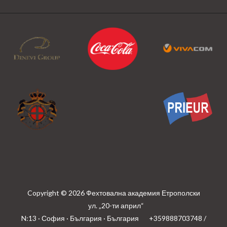
Copyright © 2026 Фехтовална академия Етрополски
ул. „20-ти април“
N:13 · София · България · България
+359888703748 /