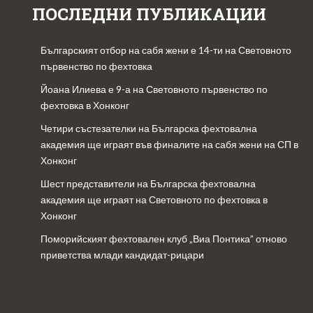
ПОСЛЕДНИ ПУБЛИКАЦИИ
Българският отбор на сабя жени е 14-ти на Световното
първенство по фехтовка
Йоана Илиева е 9-а на Световното първенство по
фехтовка в Хонконг
Четири състезателки на Българска фехтовална
академия ще играят във финалите на сабя жени на СП в
Хонконг
Шест представители на Българска фехтовална
академия ще играят на Световното по фехтовка в
Хонконг
Поморийският фехтовален клуб „Виа Понтика” отново
приветства млади кандидат-рицари