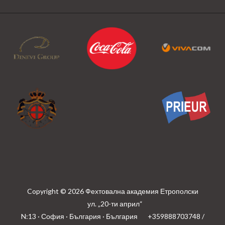
Copyright © 2026 Фехтовална академия Етрополски
ул. „20-ти април“
N:13 · София · България · България
+359888703748 /