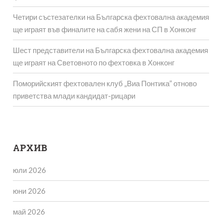
Четири състезателки на Българска фехтовална академия
ще играят във финалите на сабя жени на СП в Хонконг
Шест представители на Българска фехтовална академия
ще играят на Световното по фехтовка в Хонконг
Поморийският фехтовален клуб „Виа Понтика” отново
приветства млади кандидат-рицари
АРХИВ
юли 2026
юни 2026
май 2026