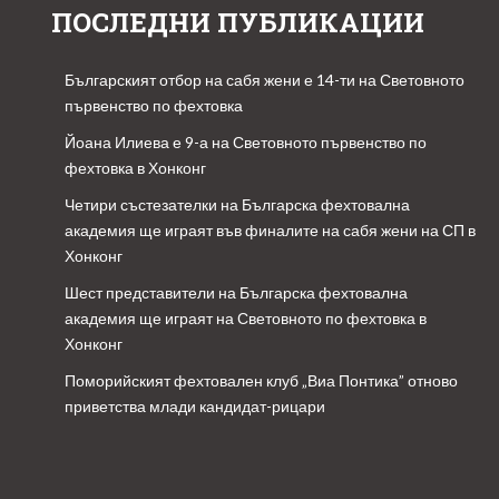
ПОСЛЕДНИ ПУБЛИКАЦИИ
Българският отбор на сабя жени е 14-ти на Световното
първенство по фехтовка
Йоана Илиева е 9-а на Световното първенство по
фехтовка в Хонконг
Четири състезателки на Българска фехтовална
академия ще играят във финалите на сабя жени на СП в
Хонконг
Шест представители на Българска фехтовална
академия ще играят на Световното по фехтовка в
Хонконг
Поморийският фехтовален клуб „Виа Понтика” отново
приветства млади кандидат-рицари