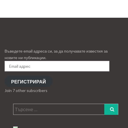
Въведете email адреса си, за да получавате известия за
новите ни публикации.
Email
адрес
РЕГИСТРИРАЙ
Join 7 other subscribers
Търсене
за: