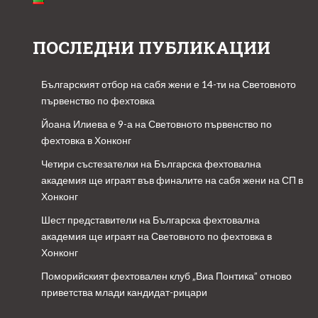
ПОСЛЕДНИ ПУБЛИКАЦИИ
Българският отбор на сабя жени е 14-ти на Световното
първенство по фехтовка
Йоана Илиева е 9-а на Световното първенство по
фехтовка в Хонконг
Четири състезателки на Българска фехтовална
академия ще играят във финалите на сабя жени на СП в
Хонконг
Шест представители на Българска фехтовална
академия ще играят на Световното по фехтовка в
Хонконг
Поморийският фехтовален клуб „Виа Понтика” отново
приветства млади кандидат-рицари