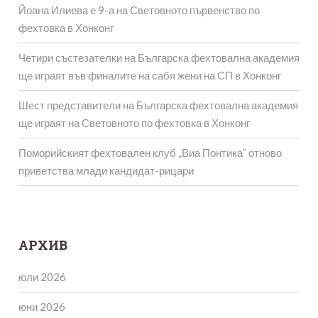
Йоана Илиева е 9-а на Световното първенство по
фехтовка в Хонконг
Четири състезателки на Българска фехтовална академия
ще играят във финалите на сабя жени на СП в Хонконг
Шест представители на Българска фехтовална академия
ще играят на Световното по фехтовка в Хонконг
Поморийският фехтовален клуб „Виа Понтика” отново
приветства млади кандидат-рицари
АРХИВ
юли 2026
юни 2026